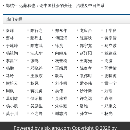
郑杭生 远藤和也：论中国社会的变迁、治理及中日关系
热门专栏
秦晖
陈行之
郑永年
龙应台
丁学良
曹林
鄢烈山
傅国涌
陈嘉映
黄宗智
于建嵘
陈志武
徐贲
郭宇宽
马立诚
杨祖陶
沈志华
向继东
赵汀阳
戴建业
李昌平
张鸣
杨奎松
王海光
周濂
杨鹏
邓晓芒
王缉思
陈奉孝
郭世佑
马玲
王振东
狄马
袁伟时
史啸虎
熊培云
秋风
刘小枫
孟令伟
雷一宁
周枫
蒋兆勇
吴伟
沙叶新
刘瑜
葛剑雄
储昭根
吴稼祥
许之远
袁刚
杨小凯
吴励生
朱学勤
潘维
郑秉文
莫于川
羽之野
谢志浩
孙立平
杨光
Powered by aisixiang.com Copyright © 2026 by