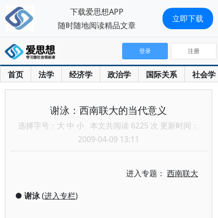
下载爱思想APP
立即下载
随时随地阅读精品文章
登录
注册
首页
法学
经济学
政治学
国际关系
社会学
谢泳：西南联大的当代意义
选择字号：
大
中
小
本文共阅读 6225 次 更新时间：
2009-04-09 13:11
进入专题：
西南联大
●
谢泳
(
进入专栏
)