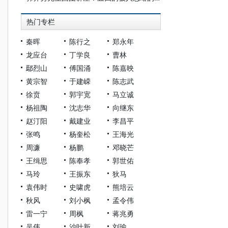
热门专栏
秦晖
陈行之
郑永年
龙应台
丁学良
曹林
鄢烈山
傅国涌
陈嘉映
黄宗智
于建嵘
陈志武
徐贲
郭宇宽
马立诚
杨祖陶
沈志华
向继东
赵汀阳
戴建业
李昌平
张鸣
杨奎松
王海光
周濂
杨鹏
邓晓芒
王缉思
陈奉孝
郭世佑
马玲
王振东
狄马
袁伟时
史啸虎
熊培云
秋风
刘小枫
孟令伟
雷一宁
周枫
蒋兆勇
吴伟
沙叶新
刘瑜