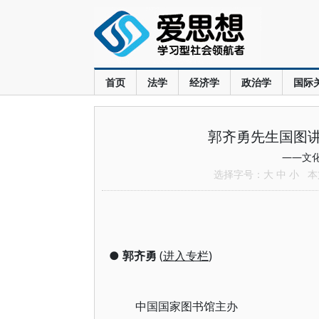
首页
法学
经济学
政治学
国际
郭齐勇先生国图
——文
选择字号：
大
中
小
本文
●
郭齐勇
(
进入专栏
)
中国国家图书馆主办