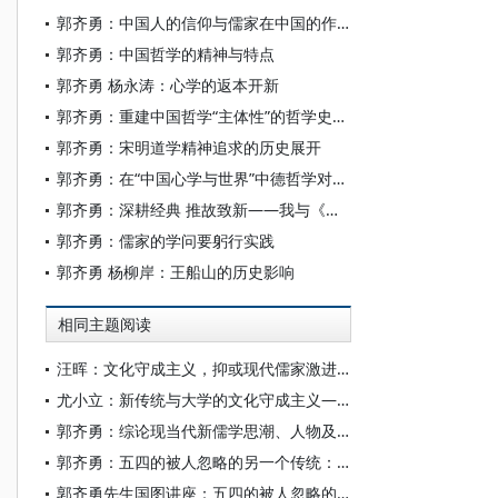
郭齐勇：中国人的信仰与儒家在中国的作用
郭齐勇：中国哲学的精神与特点
郭齐勇 杨永涛：心学的返本开新
郭齐勇：重建中国哲学“主体性”的哲学史书写
郭齐勇：宋明道学精神追求的历史展开
郭齐勇：在“中国心学与世界”中德哲学对话开幕式上的讲话
郭齐勇：深耕经典 推故致新——我与《船山学刊》
郭齐勇：儒家的学问要躬行实践
郭齐勇 杨柳岸：王船山的历史影响
相同主题阅读
汪晖：文化守成主义，抑或现代儒家激进主义
尤小立：新传统与大学的文化守成主义——陈平原《大学何为》读后
郭齐勇：综论现当代新儒学思潮、人物及其问题意识与学术贡献——兼谈我的开放的儒学观
郭齐勇：五四的被人忽略的另一个传统：文化守成主义的形成、发展及其意义
郭齐勇先生国图讲座：五四的被人忽略的另一个传统