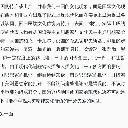
中国的特产或土产，并非我们一国的文化现象，而是国际文化现
，在西方和非西方出现了形式上反现代化而在实际上成为促成各
—以认同、回归民族文化传统为特点，表面上排拒，实际上吸纳
典型的代表人物有德国浪漫主义思想家与文化民主主义思想家哈
希特，英国的柏克、卡莱尔，俄国的陀思妥耶夫斯基，印度的辨
国的辜鸿铭、吴宓、梅光迪、后期梁启超、梁漱溟、张君励、熊
，和一定程度上的蔡元培，日本的冈仓觉三、北一辉，和辻哲
学者。由于现代化进程给人类和人类文化带来了多方面的影响，
德国思想家的批评，继而遭到东欧、南欧思想家的批评，并随着
拉丁美洲思想家的批评。不能认为这些批评都是错误的、不识时
一个重要的组成部分，因为这些地区或国家的现代化决不可能是
不可能不审视人类精神文化价值的部分失落的问题。
另一面
。