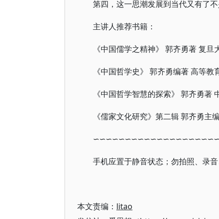
第四，这一思潮发展到当代又有了不
主讲人推荐书籍：
《中国儒学之精神》 郭齐勇著 复旦大
《中国哲学史》 郭齐勇编著 高等教育出
《中国哲学智慧的探索》 郭齐勇著 中华
《儒家文化研究》第二辑 郭齐勇主编 
∽∽∽∽∽∽∽∽∽∽∽∽∽∽∽∽∽∽∽
手机应置于静音状态；勿拍照、录音
本文责编：
litao