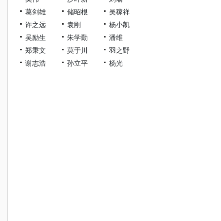
葛剑雄
储昭根
吴稼祥
许之远
袁刚
杨小凯
吴励生
朱学勤
潘维
郑秉文
莫于川
羽之野
谢志浩
孙立平
杨光