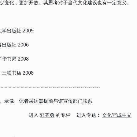
少变化，更加开放。其思考对于当代文化建设也有一定意义。
学出版社 2009
版社 2006
书局 2008
三联书店 2008
∽∽∽∽∽∽∽∽∽∽∽∽∽∽∽∽∽∽∽∽∽∽∽∽∽∽
、录像 记者采访需提前与馆宣传部门联系
进入
郭齐勇
的专栏 进入专题：
文化守成主义