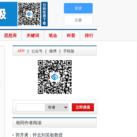
登录
注册
思想库
关键词
笔会
科普
排行
|
|
|
APP
公众号
微博
手机版
相同作者阅读
郭齐勇：怀念刘笑敢教授