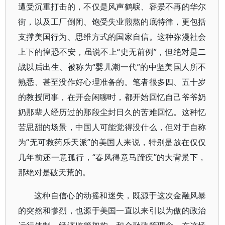
遭受沉重打击的，不仅是风声鹤唳、容景不再的华尔
街，以及工厂倒闭、饱受失业煎熬的底特律，更包括
支撑美国行为、思维方式的国家自信。这种弥漫社会
上下的惶恐不安，虽说不上“史无前例”，但绝对是二
战以后出生、被称为“婴儿潮一代”的中坚美国人所不
熟悉、甚至没作好心理准备的。笔者很多四、五十岁
的教授同事，在开会闲聊时，都开始回忆自己爷爷奶
奶那辈人经历过的那段尘封日久的苦难回忆。这种忆
苦思甜的场景，中国人可能觉得没什么，但对于自称
为“无可救药乐天派”的美国人来说，特别是放在仅仅
几年前还一意孤行，“春风得意马蹄疾”的大背景下，
那绝对是破天荒的。
这种自信心的动摇和迷失，既源于这次金融风暴
的突然和惨烈，也源于美国一直以来引以为傲的政治