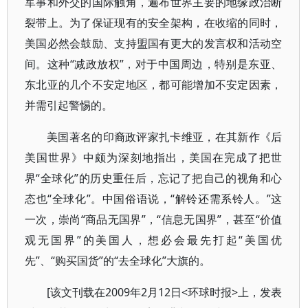
军事和外交的国际触角，遍布世界主要的地缘政治断
裂带上。为了保证现有的安全架构，在收缩的同时，
美国必然会鼓励、支持盟国有更大的发言权和活动空
间。这种“减政放权”，对于中国周边，特别是东亚、
东北亚的几个不安定地区，都可能增加不安定因素，
并需引起警惕的。
美国著名的印裔政评家扎卡维亚，在其新作《后
美国世界》中颇为深刻地指出，美国在完成了把世
界“全球化”的历史重任后，忘记了把自己的视角和心
态也“全球化”。中国俗语说，“解铃还需系铃人。”这
一次，崇尚“商品无国界”，“信息无国界”，甚至“价值
观无国界”的美国人，想必会最先打起“美国优
先”、“购买国货”的“去全球化”大旗的。
[该文刊载在2009年2月12日<环球时报>上，发表