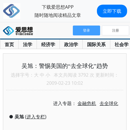
下载爱思想APP
立即下载
随时随地阅读精品文章
登录
注册
首页
法学
经济学
政治学
国际关系
社会学
吴旭：警惕美国的“去全球化”趋势
选择字号：
大
中
小
本文共阅读 3792 次 更新时间：
2009-02-23 10:02
进入专题：
金融危机
去全球化
●
吴旭
(
进入专栏
)