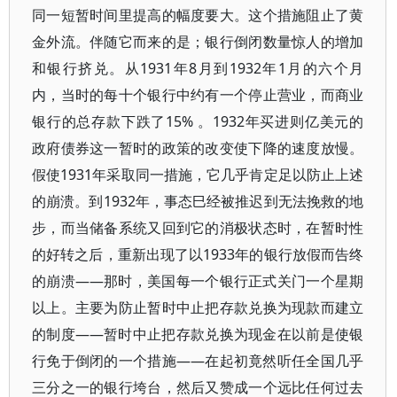
同一短暂时间里提高的幅度要大。这个措施阻止了黄
金外流。伴随它而来的是；银行倒闭数量惊人的增加
和银行挤兑。从1931年8月到1932年1月的六个月
内，当时的每十个银行中约有一个停止营业，而商业
银行的总存款下跌了15% 。1932年买进则亿美元的
政府债券这一暂时的政策的改变使下降的速度放慢。
假使1931年采取同一措施，它几乎肯定足以防止上述
的崩溃。到1932年，事态巳经被推迟到无法挽救的地
步，而当储备系统又回到它的消极状态时，在暂时性
的好转之后，重新出现了以1933年的银行放假而告终
的崩溃——那时，美国每一个银行正式关门一个星期
以上。主要为防止暂时中止把存款兑换为现款而建立
的制度——暂时中止把存款兑换为现金在以前是使银
行免于倒闭的一个措施——在起初竟然听任全国几乎
三分之一的银行垮台，然后又赞成一个远比任何过去