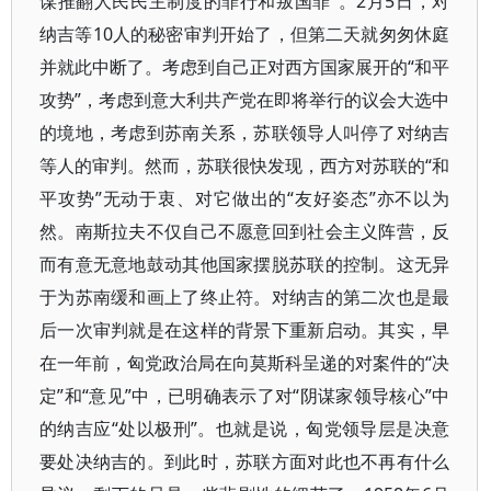
谋推翻人民民主制度的罪行和叛国罪”。2月5日，对
纳吉等10人的秘密审判开始了，但第二天就匆匆休庭
并就此中断了。考虑到自己正对西方国家展开的“和平
攻势”，考虑到意大利共产党在即将举行的议会大选中
的境地，考虑到苏南关系，苏联领导人叫停了对纳吉
等人的审判。然而，苏联很快发现，西方对苏联的“和
平攻势”无动于衷、对它做出的“友好姿态”亦不以为
然。南斯拉夫不仅自己不愿意回到社会主义阵营，反
而有意无意地鼓动其他国家摆脱苏联的控制。这无异
于为苏南缓和画上了终止符。对纳吉的第二次也是最
后一次审判就是在这样的背景下重新启动。其实，早
在一年前，匈党政治局在向莫斯科呈递的对案件的“决
定”和“意见”中，已明确表示了对“阴谋家领导核心”中
的纳吉应“处以极刑”。也就是说，匈党领导层是决意
要处决纳吉的。到此时，苏联方面对此也不再有什么