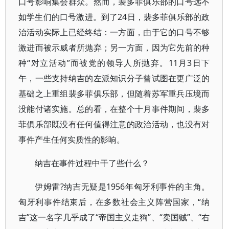
口号影响集会群众。然而，裴多菲俱乐部的口号远不
如学生们的口号激进。到了24日，裴多菲俱乐部的政
治活动实际上已经终结：一方面，由于它的口号不够
激进而被示威者所抛弃；另一方面，因为它先前的种
种“对立活动”而被党的领导人所抛弃。11月3日下
午，一些支持纳吉的左派知识分子曾试图在更广泛的
基础之上重组裴多菲俱乐部，但随着苏军重兵压境而
没能付诸实施。总的看，在整个十月事件期间，裴多
菲俱乐部既没有任何值得注意的政治活动，也没有对
事件产生任何实质性的影响。
纳吉在事件过程中干了些什么？
伊姆雷?纳吉无疑是1956年匈牙利事件的主角。
匈牙利事件结束后，在多数社会主义阵营国家，“纳
吉”这一名字几乎成了“帝国主义走狗”、“卖国贼”、“右