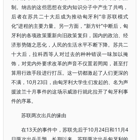
制。纳吉的这些思想在党内知识分子中产生了共鸣，
后者在苏共二十大后成为推动匈牙利“非苏联模式
化”进程的主要力量。另一方面，“新方针”中断后，匈
牙利的各项政策重新向旧政策复归，国内的政治、经
济形势随之恶化，人民的生活水平不断下降。苏共二
十大后，拉科西等人对过去的种种错误一味加以掩
饰，对党内外要求改革的声音不仅置若罔闻，甚至打
算用行政手段进行打压。这一切都激起了人们更深的
不满，10月23日，由匈牙利大学生们发起的、名为声
援波兰十月事件的这场示威游行就此拉开了匈牙利事
件的序幕。
苏联两次出兵的缘由
在13天的事件中，苏联先后于10月24日和11月4
日两次出兵干预。长期以来，苏联两次出兵匈牙利的