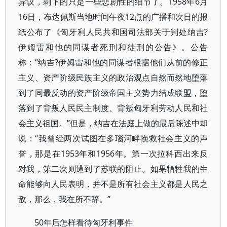
异议，剩下的只是一些悲剧性的细节了。1958年6月
16日，布达佩斯当地时间午夜12点的广播和次日的报
纸公布了《匈牙利人民共和国司法部关于判处纳吉?
伊姆雷和他的同谋者死刑和徒刑的公告》。公告
称：“纳吉?伊姆雷和他的同谋者根据他们从前的修正
主义、资产阶级民族主义的政治观点自然而然地堕落
到了同最反动的资产阶级帝国主义势力结成联盟，堕
落到了背叛人民民主制度、背叛匈牙利劳动人民和社
会主义祖国。”但是，纳吉在法庭上做的最后陈述中却
说：“我曾经两次试图在多瑙河畔挽救社会主义的声
誉，那是在1953年和1956年。第一次拉科西出来反
对我，第二次则遭到了苏联的阻止。如果牺牲我的生
命能够向人民表明，并不是所有社会主义都是人民之
敌，那么，我在所不辞。”
50年后怎样看待匈牙利事件