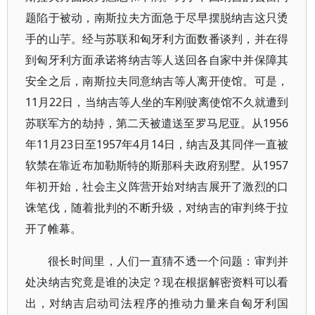
题陷于被动，南斯拉夫方面急于尽早摆脱纳吉这只烫
手的山芋。经与苏联和匈牙利方面数番谈判，并在得
到匈牙利方面承诺将纳吉等人送回各自家中并保障其
安全之后，南斯拉夫同意纳吉等人离开使馆。可是，
11月22日，当纳吉等人坐的车刚驶离使馆不久就遭到
苏联军方的劫持，第二天被遣送至罗马尼亚。从1956
年11月23日至1957年4月14日，纳吉及其同伴一直被
软禁在靠近布加勒斯特的斯那科夫政府别墅。从1957
年初开始，社会主义阵营开始对纳吉展开了激烈的口
诛笔伐，随着批判的不断升级，对纳吉的审判终于拉
开了帷幕。
很长时间里，人们一直猜不透一个问题：审判并
处决纳吉究竟是谁的决定？现在根据解密资料可以看
出，对纳吉启动司法程序的推动力量来自匈牙利国