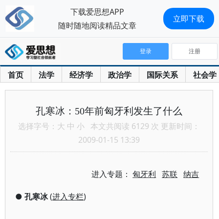
下载爱思想APP
立即下载
随时随地阅读精品文章
登录
注册
首页
法学
经济学
政治学
国际关系
社会学
孔寒冰：50年前匈牙利发生了什么
选择字号：
大
中
小
本文共阅读 6129 次 更新时间：
2009-01-15 13:39
进入专题：
匈牙利
苏联
纳吉
●
孔寒冰
(
进入专栏
)