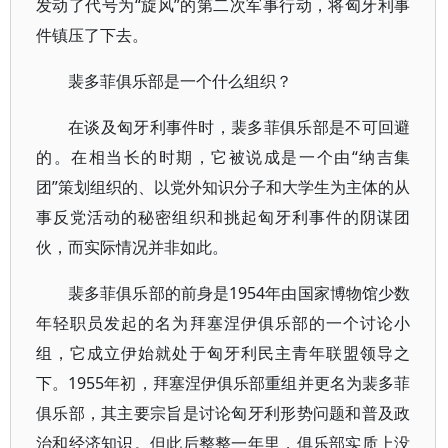
发动了代号为“旋风”的第二次军事行动，将匈牙利事
件镇压了下去。
裴多菲俱乐部是一个什么组织？
在谈及匈牙利事件时，裴多菲俱乐部是不可回避
的。在相当长的时期，它被说成是一个由“纳吉集
团”策划组织的、以党外知识分子和大学生为主体的从
事反党活动的秘密组织和挑起匈牙利事件的阴谋团
伙，而实际情况并非如此。
裴多菲俱乐部的前身是1954年由国家博物馆少数
年轻职员发起的名为拜塞涅伊俱乐部的一个讨论小
组，它成立伊始就处于匈牙利民主青年联盟领导之
下。1955年初，拜塞涅伊俱乐部重组并更名为裴多菲
俱乐部，其主要宗旨是讨论匈牙利形势问题和普及政
治和经济知识。但此后整整一年里，俱乐部实质上没