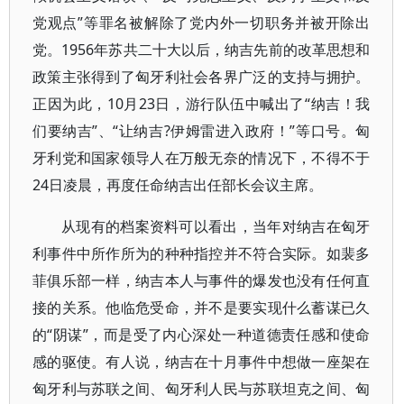
党观点”等罪名被解除了党内外一切职务并被开除出
党。1956年苏共二十大以后，纳吉先前的改革思想和
政策主张得到了匈牙利社会各界广泛的支持与拥护。
正因为此，10月23日，游行队伍中喊出了“纳吉！我
们要纳吉”、“让纳吉?伊姆雷进入政府！”等口号。匈
牙利党和国家领导人在万般无奈的情况下，不得不于
24日凌晨，再度任命纳吉出任部长会议主席。
从现有的档案资料可以看出，当年对纳吉在匈牙
利事件中所作所为的种种指控并不符合实际。如裴多
菲俱乐部一样，纳吉本人与事件的爆发也没有任何直
接的关系。他临危受命，并不是要实现什么蓄谋已久
的“阴谋”，而是受了内心深处一种道德责任感和使命
感的驱使。有人说，纳吉在十月事件中想做一座架在
匈牙利与苏联之间、匈牙利人民与苏联坦克之间、匈