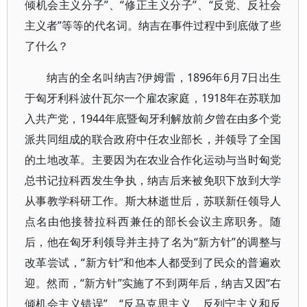
倾机会主义分子”、“修正主义分子”、“反党、反社会
主义者”等等的代名词。纳吉在事件过程中到底做了些
了什么？
纳吉的全名叫纳吉?伊姆雷，1896年6月7日出生
于匈牙利科波什瓦尔一个雇农家庭，1918年在苏联加
入共产党，1944年底暨匈牙利解放前夕曾在由多个党
派共同组成的联合政府中任农业部长，并领导了全国
的土地改革。主要因为在农业合作化运动与当时匈党
总书记拉科西发生争执，纳吉后来被免职下放到大学
从事教学科研工作。斯大林逝世后，苏联新任领导人
点名由他接替拉科西兼任的部长会议主席职务。随
后，他在匈牙利领导并主持了名为“新方针”的调整与
改革尝试，“新方针”和他本人都受到了民众的普遍欢
迎。然而，“新方针”实施了不到两年后，纳吉又因“右
倾机会主义错误”、“反马克思主义、反列宁主义和反