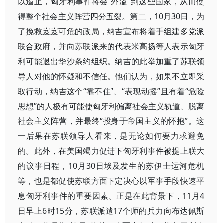
以遏止，匈牙利事件将会“外溢”到这些国家，从而使
得整个社会主义阵营四分五裂。第二，10月30日，为
了挽救岌岌可危的政局，纳吉宣布将着手组建多党派
联合政府，并向苏联派来的代表米高扬等人表示匈牙
利可能退出华沙条约组织。纳吉的此举加重了苏联领
导人对他的怀疑和不信任。他们认为，如果不立即采
取行动，纳吉这个“靠不住”、“表现动摇”且有着“危险
思想”的人极有可能使匈牙利偏离社会主义轨道、脱离
社会主义阵营，并最终“投身于帝国主义的怀抱”。这
一后果在苏联领导人看来，是无论如何要力求避免
的。此外，在美国竭力促进下匈牙利事件被提上联大
的议事日程，10月30日埃及发生的苏伊士运河危机
等，也是都促使苏联方面下定决心以军事手段快速平
息匈牙利事件的重要因素。正是在此背景下，11月4
日早上6时15分，苏联派遣17个师的兵力向布达佩斯