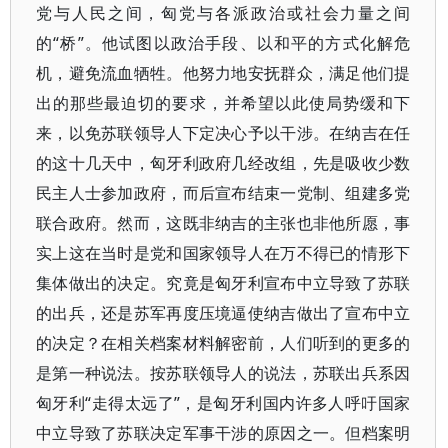
党与人民之间，匈党与各派政治或社会力量之间
的“桥”。他试图以政治手段、以和平的方式化解危
机，避免流血牺牲。他努力地安抚群众，满足他们提
出的那些最迫切的要求，并希望以此使局势缓和下
来，以免苏联领导人下定决心予以干涉。在纳吉在任
的这十几天中，匈牙利政府几经改组，先是吸收少数
民主人士参加政府，而后宣布结束一党制、组建多党
联合政府。然而，这既非纳吉的主张也非他所愿，事
实上这在当时是党和国家领导人在万不得已的情形下
集体做出的决定。究竟是匈牙利宣布中立导致了苏联
的出兵，还是苏军再度压境逼使纳吉做出了宣布中立
的决定？在相关档案材料解密前，人们听到的更多的
是第一种说法。按苏联领导人的说法，苏联出兵系因
匈牙利“走得太远了”，是匈牙利国内许多人呼吁国家
中立导致了苏联决定军事干涉的原因之一。但档案明