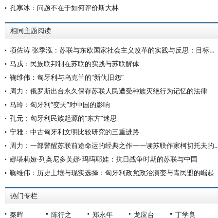
孔寒冰：问题不在于如何评价斯大林
相同主题阅读
项佐涛 张季泓：苏联与东欧国家社会主义改革的实践与反思：目标、路径与成效
马戎：民族联邦制在苏联的实践与苏联解体
鞠维伟：匈牙利与乌克兰的“新仇旧怨”
周力：俄罗斯出台永久保存苏联人民遭受种族灭绝行为记忆的法律
马玲：匈牙利“变天”对中国的影响
孔元：匈牙利民族起源的“东方”迷思
宁雅：中古匈牙利文明比较研究的三重进路
周力：一部警醒苏联前途命运的经典之作——读苏联作家柯切托
娜塔莉娅·列奥尼多芙娜·玛玛耶娃：抗日战争时期的苏联与中国
鞠维伟：历史土壤与现实选择：匈牙利政党政治演变与青民盟的崛起
热门专栏
秦晖
陈行之
郑永年
龙应台
丁学良