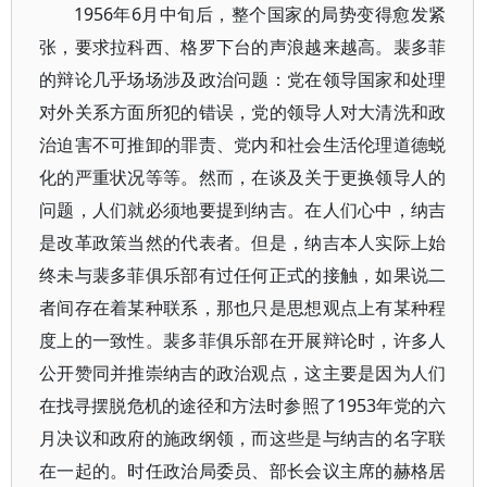
1956年6月中旬后，整个国家的局势变得愈发紧
张，要求拉科西、格罗下台的声浪越来越高。裴多菲
的辩论几乎场场涉及政治问题：党在领导国家和处理
对外关系方面所犯的错误，党的领导人对大清洗和政
治迫害不可推卸的罪责、党内和社会生活伦理道德蜕
化的严重状况等等。然而，在谈及关于更换领导人的
问题，人们就必须地要提到纳吉。在人们心中，纳吉
是改革政策当然的代表者。但是，纳吉本人实际上始
终未与裴多菲俱乐部有过任何正式的接触，如果说二
者间存在着某种联系，那也只是思想观点上有某种程
度上的一致性。裴多菲俱乐部在开展辩论时，许多人
公开赞同并推崇纳吉的政治观点，这主要是因为人们
在找寻摆脱危机的途径和方法时参照了1953年党的六
月决议和政府的施政纲领，而这些是与纳吉的名字联
在一起的。时任政治局委员、部长会议主席的赫格居