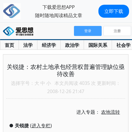
下载爱思想APP
立即下载
随时随地阅读精品文章
登录
注册
首页
法学
经济学
政治学
国际关系
社会学
关锐捷：农村土地承包经营权普遍管理缺位亟
待改善
选择字号：
大
中
小
本文共阅读 4035 次 更新时间：
2008-12-26 21:47
进入专题：
农地流转
●
关锐捷
(
进入专栏
)