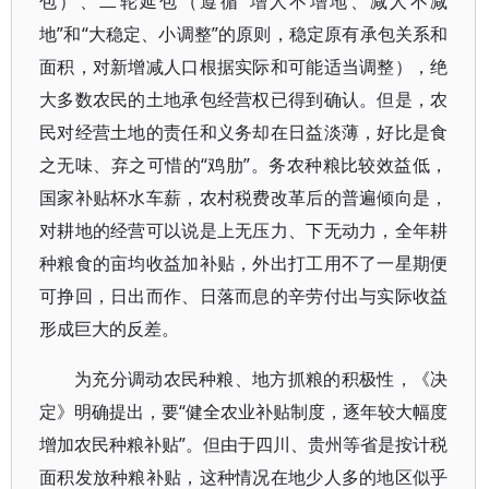
包）、二轮延包（遵循“增人不增地、减人不减
地”和“大稳定、小调整”的原则，稳定原有承包关系和
面积，对新增减人口根据实际和可能适当调整），绝
大多数农民的土地承包经营权已得到确认。但是，农
民对经营土地的责任和义务却在日益淡薄，好比是食
之无味、弃之可惜的“鸡肋”。务农种粮比较效益低，
国家补贴杯水车薪，农村税费改革后的普遍倾向是，
对耕地的经营可以说是上无压力、下无动力，全年耕
种粮食的亩均收益加补贴，外出打工用不了一星期便
可挣回，日出而作、日落而息的辛劳付出与实际收益
形成巨大的反差。
为充分调动农民种粮、地方抓粮的积极性，《决
定》明确提出，要“健全农业补贴制度，逐年较大幅度
增加农民种粮补贴”。但由于四川、贵州等省是按计税
面积发放种粮补贴，这种情况在地少人多的地区似乎