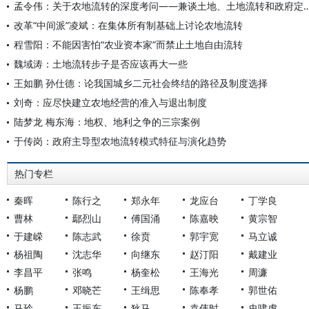
孟令伟：关于农地流转的深度考问——兼谈土地、土地
改革“中间派”凌斌：在集体所有制基础上讨论农地流转
程雪阳：不能因害怕“农业资本家”而禁止土地自由流转
魏域涛：土地流转步子是否应该再大一些
王如鹏 孙仕德：论我国城乡二元社会终结的路径及制度选择
刘奇：应尽快建立农地经营的准入与退出制度
陆梦龙 梅东海：地权、地利之争的三宗案例
于传岗：政府主导型农地流转模式特征与演化趋势
热门专栏
秦晖
陈行之
郑永年
龙应台
丁学良
曹林
鄢烈山
傅国涌
陈嘉映
黄宗智
于建嵘
陈志武
徐贲
郭宇宽
马立诚
杨祖陶
沈志华
向继东
赵汀阳
戴建业
李昌平
张鸣
杨奎松
王海光
周濂
杨鹏
邓晓芒
王缉思
陈奉孝
郭世佑
马玲
王振东
狄马
袁伟时
史啸虎