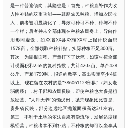
是一种普遍倾向，其隐患是：首先，种粮直补作为收
入性补贴的双重功能——鼓励农民种粮、增加农民收
入，前者被明显淡化了，导致可种可不种、种与不种
一个样；后者并未全部体现在种粮农民身上，导向作
用形同虚设，如XX省XX县XX镇XX村上报计税面积
1578亩，全部领取种粮补贴，实际种粮不足300亩。
其次，为瞒报面积、产量打下了伏笔，如该村按全部
计税面积和2.65的复种指数，共计4203亩、单产428
公斤、产粮1799吨，报送的数字，高出实际至少4倍
以上。现在留在农村的是“386061123部队”（妇女老
弱病残），村干部和农民反映，即使种粮也大多是粗
放经营、“人种天养”的懒汉田，抛荒现象比比皆是。
贵州省反映，部分边远地区抛荒面积高达3/1左右。
第三，不利于土地的依法自愿有偿流转，发展适度规
模经营，种粮者拿不到补贴，不种粮的却可以坐享其