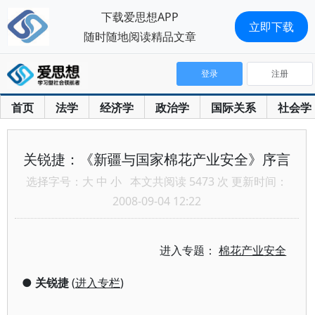
下载爱思想APP
立即下载
随时随地阅读精品文章
登录
注册
首页
法学
经济学
政治学
国际关系
社会学
关锐捷：《新疆与国家棉花产业安全》序言
选择字号：
大
中
小
本文共阅读 5473 次 更新时间：
2008-09-04 12:22
进入专题：
棉花产业安全
●
关锐捷
(
进入专栏
)