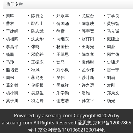
热门专栏
秦晖
陈行之
郑永年
龙应台
丁学良
曹林
鄢烈山
傅国涌
陈嘉映
黄宗智
于建嵘
陈志武
徐贲
郭宇宽
马立诚
杨祖陶
沈志华
向继东
赵汀阳
戴建业
李昌平
张鸣
杨奎松
王海光
周濂
杨鹏
邓晓芒
王缉思
陈奉孝
郭世佑
马玲
王振东
狄马
袁伟时
史啸虎
熊培云
秋风
刘小枫
孟令伟
雷一宁
周枫
蒋兆勇
吴伟
沙叶新
刘瑜
葛剑雄
储昭根
吴稼祥
许之远
袁刚
杨小凯
吴励生
朱学勤
潘维
郑秉文
莫于川
羽之野
谢志浩
孙立平
杨光
Powered by aisixiang.com Copyright © 2026 by
aisixiang.com All Rights Reserved 爱思想 京ICP备12007865
号-1 京公网安备11010602120014号.