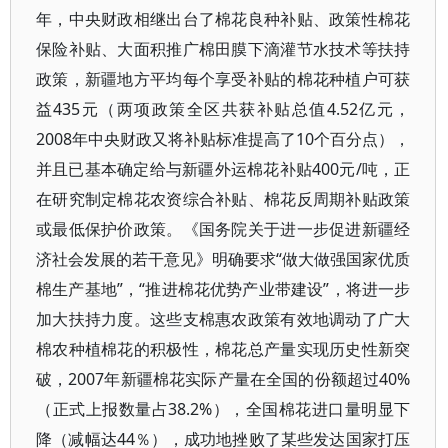
年，中央财政相继出台了棉花良种补贴、政策性棉花
保险补贴、大面积推广棉田膜下滴灌节水技术等扶持
政策，新疆地方平均每个享受补贴的棉花种植户可获
益435元（两项政策全区共获补贴总值4.52亿元，
2008年中央财政又将补贴标准提高了10个百分点），
并且已基本确定给与新疆外运棉花补贴400元/吨，正
在研究制定棉花农资综合补贴、棉花反周期补贴政策
或最低保护价政策。《国务院关于进一步促进新疆经
济社会发展的若干意见》明确要求“做大做强国家优质
棉生产基地”，“推进棉花优势产业带建设”，将进一步
加大扶持力度。这些支棉惠农政策有效地调动了广大
棉农种植棉花的积极性，棉花总产量实现历史性新突
破，2007年新疆棉花实际产量在全国的份额超过40%
（正式上报数量占38.2%），全国棉花进口量明显下
降（减幅达44％），成功地挫败了某些发达国家打压