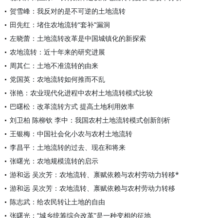
贺雪峰：我反对的是不可逆的土地流转
田先红：堵住农地流转“套补”漏洞
左晓蕾：土地流转改革是中国城镇化的新探索
农地流转：近十年来的研究进展
周其仁：土地不准流转的由来
党国英：农地流转如何推而不乱
张艳：农业现代化进程中农村土地流转模式比较
巴曙松：改革流转方式 提高土地利用效率
刘卫柏 陈柳钦 李中：我国农村土地流转模式创新剖析
王银梅：中国社会化小农与农村土地流转
李昌平：土地流转的过去、现在和将来
张曙光：农地规模流转的启示
游和远 吴次芳：农地流转、禀赋依赖与农村劳动力转移*
游和远 吴次芳：农地流转、禀赋依赖与农村劳动力转移
陈志武：给农民转让土地的自由
张曙光：“城乡统筹综合改革”是一种变相的征地