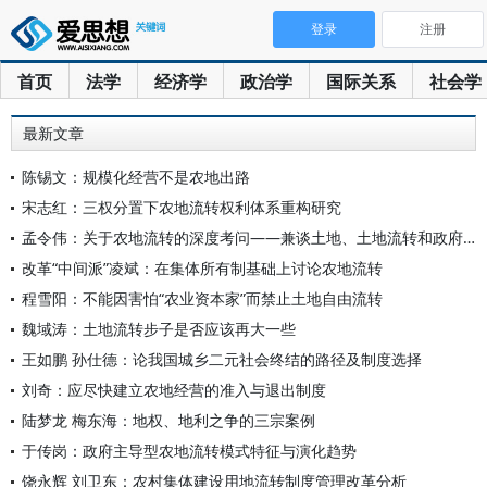
登录
注册
首页
法学
经济学
政治学
国际关系
社会学
最新文章
陈锡文：规模化经营不是农地出路
宋志红：三权分置下农地流转权利体系重构研究
孟令伟：关于农地流转的深度考问——兼谈土地、土地流转和政府定
改革“中间派”凌斌：在集体所有制基础上讨论农地流转
程雪阳：不能因害怕“农业资本家”而禁止土地自由流转
魏域涛：土地流转步子是否应该再大一些
王如鹏 孙仕德：论我国城乡二元社会终结的路径及制度选择
刘奇：应尽快建立农地经营的准入与退出制度
陆梦龙 梅东海：地权、地利之争的三宗案例
于传岗：政府主导型农地流转模式特征与演化趋势
饶永辉 刘卫东：农村集体建设用地流转制度管理改革分析