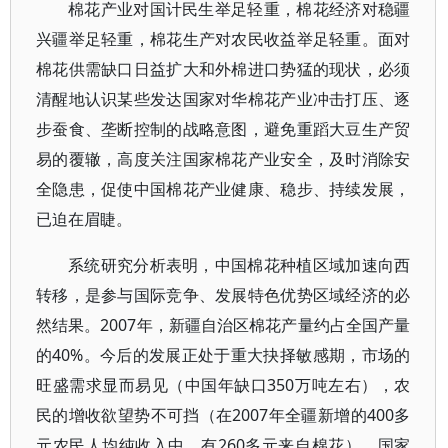
棉花产业对国计民生举足轻重，棉花经济对稳疆
兴疆举足轻重，棉花生产对农民收益举足轻重。面对
棉花供需缺口日益扩大和外棉进口势猛的现状，必须
清醒地认识某些发达国家对华棉花产业冲击打压、逐
步蚕食、垄断控制的战略意图，避免重蹈大豆生产贸
易的覆辙，高度关注国家棉花产业安全，及时消除安
全隐患，促使中国棉花产业健康、稳步、持续发展，
已迫在眉睫。
系统研究分析表明，中国棉花种植区域加速向西
转移，是参与国际竞争、发展特色优势区域经济的必
然结果。2007年，新疆自治区棉花产量约占全国产量
的40%。今后的发展正处于重大抉择敏感期，市场的
旺盛需求显而易见（中国年缺口350万吨左右），农
民的增收欲望势不可挡（在2007年全疆新增的400多
元农民人均纯收入中，有260多元来自棉花），国家