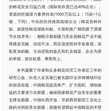
的棉花安全日益凸现（国际依存度已达40%左右），
资源的挖掘潜力蓄势待发(1000万亩以上；15亩=1公
顷，下同)，中央的扶持政策陆续出台（棉花良种补
贴、政策性棉花保险补贴、大面积推广棉田膜下滴灌
节水技术等），都昭示着新疆乃至全国棉花产业不能
再视若无睹、彷徨不决，而应该按照科学发展观，采
取更加积极、主动进取的姿态和扎实稳妥、步步为营
的举措，抓住机遇、乘势而上。
本书凝聚了作者和众多棉花经济工作者近三年的
研究心血，向世人证实着已被实践印证并将继续印证
的假设命题：中国棉花提高单产、扩大面积、增加效
益的主要潜力在新疆，确保国家棉花产业安全的重要
支撑在新疆，中国向西开放、开辟西部新型工业化之
路的光明前景在新疆；新疆有望撑起中国棉花的半壁