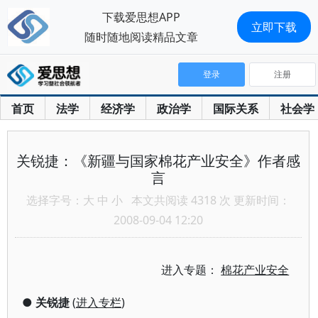
下载爱思想APP
立即下载
随时随地阅读精品文章
登录
注册
首页
法学
经济学
政治学
国际关系
社会学
关锐捷：《新疆与国家棉花产业安全》作者感
言
选择字号：
大
中
小
本文共阅读 4318 次 更新时间：
2008-09-04 12:20
进入专题：
棉花产业安全
●
关锐捷
(
进入专栏
)