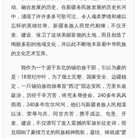
动、融合发展的历史。在新疆各民族发展的历史长河
中，涌现了许许多多可歌可泣、令人魂牵梦绕和难以
忘怀的英雄壮举。新疆各族人民世代相继，不仅开
发、建设、保卫了这块美丽富饶的土地，而且创造了
绚丽多彩的地域文化，并以此不断地丰富着中华民族
的文化艺术宝库。
我作为一个源于东北的锡伯族干部，引以为豪的
是：18世纪中叶，为了领土完整、国家安全、边疆稳
定，一只锡伯族劲旅奉旨“西迁”固边安民，万里长途
跋涉，历经千辛万苦，终究未辱使命。240多年风风
雨雨，240多年坎坎坷坷，他们与新疆各族人民相濡
以沫、荣辱与共、同甘共苦，携手戍边、屯垦、开
发、建设，不仅谱写了发人震撼的军旅长征史诗，而
且唱响了豪情万丈的民族精神凯歌，凝结、铸就成“爱