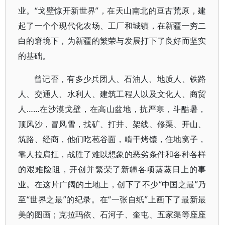
业。“戈壁惊开新世界”，在天山南北的亘古荒原，建
起了一个个现代化农场、工厂和城镇，在新疆一穷二
白的窘境下，为新疆的繁荣与发展打下了良好而坚实
的基础。
曾记否，有多少兵团人、石油人、地质人、铁路
人、交通人、水利人、建筑工程人以及文化人、商贸
人……在沙漠戈壁，在高山盆地，抗严寒，斗酷暑，
顶风沙，冒风雪，找矿、打井、架线、修渠、开山、
筑路、经商，他们吃苞谷面，啃干烤馕，住地窝子，
靠人拉肩扛，战胜了难以想象的恶劣条件和各种各样
的艰难险阻，开创并繁荣了新疆各项蒸蒸日上的事
业。在这片广阔的土地上，创下了不少“中国之最”乃
至“世界之最”的纪录。在“一张自纸”上画下了最新最
美的图画；克拉玛依、石河子、奎屯、五家渠等座座