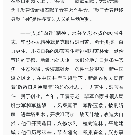
在各自的岗位上，埋头苦干，默默奉献，无怨无悔，
为开发建设新疆奉献了青春乃至生命。“献了青春献终
身献子孙”是许多支边人员的生动写照。
——弘扬“西迁”精神，永葆坚忍不拔的顽强斗
志。坚忍不拔精神就是克服艰难困苦、勇于拼搏、自
力更生、开拓自强的艰苦奋斗精神和艰苦朴素、勤俭
节约的美德。新疆地处边陲，大部分地方自然条件恶
劣，生态脆弱，经济基础差，条件比较艰苦。新中国
建立以来，在中国共产党领导下，新疆各族人民怀
着“敢教日月换新天”的雄心壮志，自力更生，艰苦奋
斗，勇于创业。当年，王震等老一辈革命家带领人民
解放军和军垦战士，风餐露宿，筚路蓝缕，披荆斩
棘，进军塔里木，开发准噶尔，战天斗地，改造大自
然．他们开荒造田，兴修水利，植树造林，平地建
城；他们历尽艰辛，节衣缩食，积累资金，兴办事