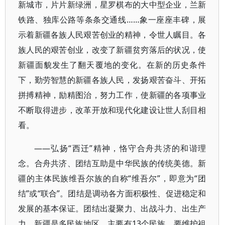
新城市，片片新绿洲，星罗棋布的大中型企业，兰新
铁路、独库公路等条条交通线……象一座座丰碑，展
示着新疆各族人民艰苦创业的精神，令世人瞩目。各
族人民的艰苦创业，改变了新疆贫穷落后的状况，使
新疆面貌发生了翻天覆地的变化。在新的历史条件
下，勤劳智慧的新疆各族人民，发扬艰苦奋斗、开拓
拼搏精神，励精图治，努力工作，使新疆的各项事业
不断取得进步，改革开放和现代化建设让世人刮目相
看。
——弘扬“西迁”精神，恪守合舟共济的和谐理
念。合舟共济、团结互助是中华民族的传统美德。新
疆的主体民族维吾尔族的自称“维吾尔”，即意为“团
结”或“联合”。团结是调动各方面积极性、促进稳定和
发展的基本保证。团结出凝聚力、出战斗力、出生产
力。新疆是多民族地区，主要有13个民族。要维护祖