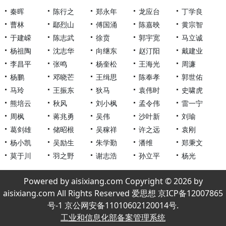
秦晖
陈行之
郑永年
龙应台
丁学良
曹林
鄢烈山
傅国涌
陈嘉映
黄宗智
于建嵘
陈志武
徐贲
郭宇宽
马立诚
杨祖陶
沈志华
向继东
赵汀阳
戴建业
李昌平
张鸣
杨奎松
王海光
周濂
杨鹏
邓晓芒
王缉思
陈奉孝
郭世佑
马玲
王振东
狄马
袁伟时
史啸虎
熊培云
秋风
刘小枫
孟令伟
雷一宁
周枫
蒋兆勇
吴伟
沙叶新
刘瑜
葛剑雄
储昭根
吴稼祥
许之远
袁刚
杨小凯
吴励生
朱学勤
潘维
郑秉文
莫于川
羽之野
谢志浩
孙立平
杨光
Powered by aisixiang.com Copyright © 2026 by
aisixiang.com All Rights Reserved 爱思想 京ICP备12007865
号-1 京公网安备11010602120014号.
工业和信息化部备案管理系统