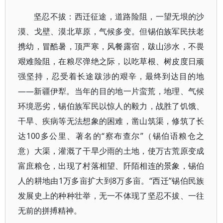
坚忍不拔：西迁征途，道路险阻，一望无垠的沙
漠、戈壁、漠北草原，气候多变。但锡伯族军民扶老
携幼，冒酷暑，顶严寒，风餐露宿，跋山涉水，不畏
艰难险阻，在粮尽弹绝之际，以吃草根、树皮度日顽
强坚持，忍受着长途跋涉的艰辛，最终到达目的地
——新疆伊犁。当年的目的地一片蛮荒，地理、气候
环境恶劣，锡伯族军民以惊人的毅力，战胜了饥饿、
干旱、疾病等无法想象的困难，凿山筑渠，修筑了长
达100多公里、著名的“察布查尔”（锡伯语粮仓之
意）大渠，灌溉了干旱少雨的土地，使万古荒原变成
富庶粮仓，出现了村落相望、阡陌相连的景象，锡伯
人的耕地由1万多亩扩大到8万多亩。“西迁”锡伯民族
发展史上的种种壮举，无一不体现了坚忍不拔、一往
无前的拼搏精神。