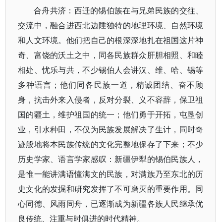
合舟共济：西迁的锡伯族在与兄弟民族的交往、
交流中，融合进西北边陲独特的地理环境、自然环境
和人文环境。他们把自己的根深深地扎在祖国这片神
奇、富饶的沃土之中，同各民族群众肝胆相照、和睦
相处、忧乐与共，不少锡伯人会讲汉、维、哈、锡等
多种语言；他们同各民族一道，精诚团结、奋不顾
身，抗击外来入侵者，反对分裂、义不容辞，保卫祖
国的疆土，维护祖国的统一；他们勇于开拓，屯垦创
业，引水种田，不仅为民族发展解决了生计，同时奇
迹般地将本民族传统的文化完整地保存了下来；不少
历史学家、语言学家感叹：新疆伊犁的锡伯民族人，
是惟一能讲满语懂满文的民族，对满族乃至东北的历
史文化的发掘和研究发挥了不可磨灭的重要作用。同
心同德、风雨同舟，已逐渐成为新疆各族人民继承优
良传统、注重与时俱进的时代精神。