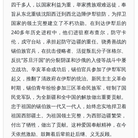
四千多人，以国家利益为重，举家携族艰难远徒，奉
旨从东北重镇沈阳西迁到西北边陲伊犁驻防，为捍卫
国家的领土完整建立了不朽功勋。在到达伊犁后的
240多年历史进程中，他们进驻察布查尔，防守卡
伦，戍守台站，承担起防守边疆的重任。骁勇善战的
锡伯族官兵，在抗击侵略者、活捉叛乱分子张格尔、
反抗“苏旦汗国”的分裂阴谋和沙俄的入侵等战斗中屡
立战功。辛亥革命成功后，锡伯官兵参加了伊犁军民
起义，推翻了清政府在伊犁的统治。新民主主义革命
时期，锡伯青年纷纷参加三区革命民族军，钳制了国
民党军队，为全新疆和全中国的解放做出重要贡献。
忠于祖国的锡伯族一代又一代人，始终忠实地捍卫着
祖国西部疆土。为祖国领土完整，为西部边疆繁荣，
付出了牺牲，做出了贡献。这种爱国奉献精神，在今
天依然激励、鼓舞着后辈前赴后继、义无反顾。