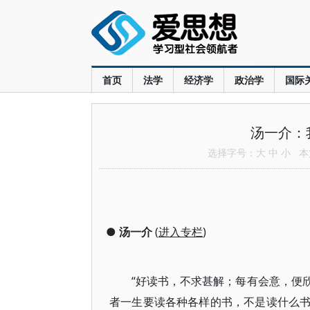
首页
法学
经济学
政治学
国际
汤一介：
选择字号：
大
中
小
本文
●
汤一介
(
进入专栏
)
“好读书，不求甚解；每有会意，便欣
者一生要读各种各样的书，不是读什么