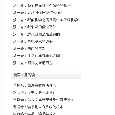
汤一介：我们在面对一个怎样的孔子
汤一介：寻求“全球伦理”的构想
汤一介：我的哲学之路及其中国传统哲学中的问题
汤一介：我们家的儒道互补
汤一介：思想自由是最重要的
汤一介：寻找溪水的源头
汤一介：自由的层次
汤一介：生活在非有非无之间
汤一介：回忆父亲汤用彤
相同主题阅读
瞿林东：白寿彝教授谈读书
赵安华：读书，是一场修行
王曙光：以人文元典安顿身心滋养性灵
曹润青：读书是立身从政的根本
李剑鸣：学品、读书与成才