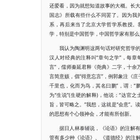
还爱看，因为就想知道故事的大概。长
国志》所载有些什么不同罢了。因为我
系，再后来当了北京大学哲学系教授。
学，特别是中国哲学，中国哲学家有那么
我认为陶渊明这两句话对研究哲学的
汉人对经典的注释叫“章句之学”，每章
言”，儒师秦延君释《尧典》二字，十余
言简意赅，倡“得意忘言”，例郭象注《庄
千里也，化而为鸟，其名曰鹏”，谓：“
为“生说”(生硬的解释)，他说：“达
旨，皆可略之。”我想，这就是“会意”。读
的思想有个心领神会，才能有所创新。
据日人林泰辅说，《论语》的注解
管有多少种《论语》、《道德经》的注解