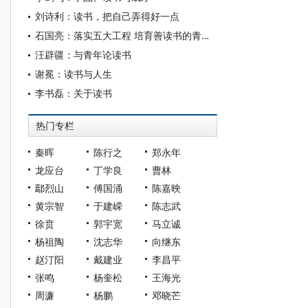
刘诗利：读书，把自己弄得好一点
石国亮：落实五大工程 培育善读书的青少年
汪辟疆：与青年论读书
谢冕：读书与人生
李书磊：关于读书
热门专栏
秦晖
陈行之
郑永年
龙应台
丁学良
曹林
鄢烈山
傅国涌
陈嘉映
黄宗智
于建嵘
陈志武
徐贲
郭宇宽
马立诚
杨祖陶
沈志华
向继东
赵汀阳
戴建业
李昌平
张鸣
杨奎松
王海光
周濂
杨鹏
邓晓芒