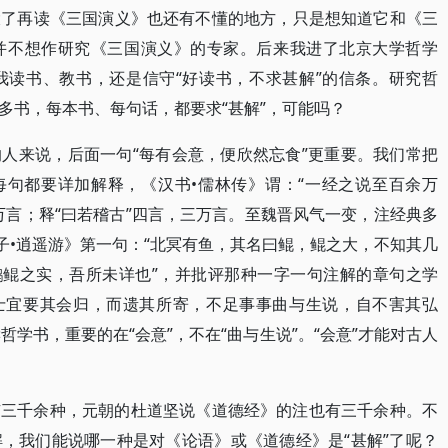
大了再读《三国演义》也还有不懂的地方，只是想知道它和《三
并不想作研究《三国演义》的专家。后来我进了北京大学哲学
我读书、教书，还是信守“好读书，不求甚解”的信条。研究哲
多书，每本书、每句话，都要求“甚解”，可能吗？
人来说，后面一句“每有会意，便欣然忘食”更重要。我们常把
每句都要详加解释，《汉书•儒林传》谓：“一经之说至百余万
万言；释“曰若稽古”四言，三万言。至魏晋风气一变，注经典多
子•逍遥游》第一句：“北冥有鱼，其名曰鲲，鲲之大，不知其几
鹏鲲之实，吾所未详也”，并批评那种一字一句注解的章句之学
官之士宜要其会归，而遗其所寄，不足事事曲与生说，自不害其弘
哲学书，重要的在“会意”，不在“曲与生说”。“会意”才能对古人
有三千余种，元朝的杜道坚说《道德经》的注也有三千余种。不
，我们能说哪一种是对《论语》或《道德经》是“甚解”了呢？