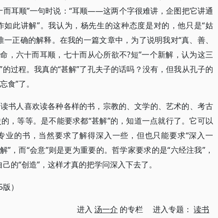
十而耳顺”一句时说：“耳顺——这两个字很难讲，企图把它讲通
作如此讲解”。我认为，杨先生的这种态度是对的，他只是“姑
惟一正确的解释。在我的一篇文章中，为了说明我对“真、善、
天命，六十而耳顺，七十而从心所欲不?短”一个新解，认为这三
“善”的过程。我真的“甚解”了孔夫子的话吗？没有，但我从孔子的
忘食”了。
的读书人喜欢读各种各样的书，宗教的、文学的、艺术的、考古
的，等等。是不能要求都“甚解”的，知道一点就行了。它可以
专业的书，当然要求了解得深入一些，但也只能要求“深入一
解”，而“会意”则是更为重要的。哲学家要求的是“六经注我”，
你自己的“创造”，这样才真的把学问深入下去了。
5版）
进入
汤一介
的专栏 进入专题：
读书