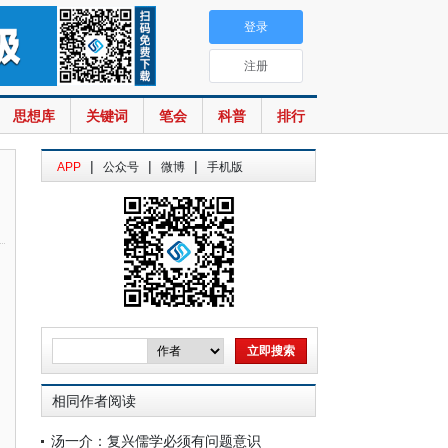
登录
注册
思想库
关键词
笔会
科普
排行
|
|
|
APP
公众号
微博
手机版
相同作者阅读
汤一介：复兴儒学必须有问题意识