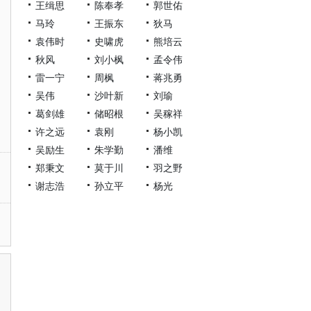
王缉思
陈奉孝
郭世佑
马玲
王振东
狄马
袁伟时
史啸虎
熊培云
秋风
刘小枫
孟令伟
雷一宁
周枫
蒋兆勇
吴伟
沙叶新
刘瑜
葛剑雄
储昭根
吴稼祥
许之远
袁刚
杨小凯
吴励生
朱学勤
潘维
郑秉文
莫于川
羽之野
谢志浩
孙立平
杨光