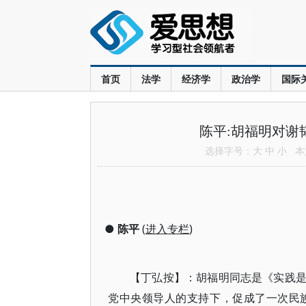
首页
法学
经济学
政治学
国际
陈平:胡福明对谢
选择字号：
大
中
小
本文
●
陈平
(
进入专栏
)
【丁弘按】：胡福明同志是《实践
党中央领导人的支持下，促成了一次民