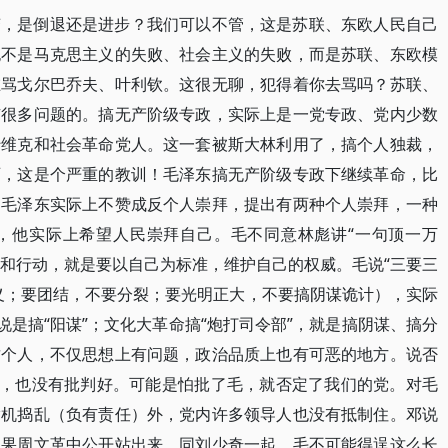
变，是倒退还是进步？我们可以不管，这是苏联、东欧人民自己
也不是马克思主义的失败、社会主义的失败，而是苏联、东欧模
在骂戈尔巴乔夫、叶利钦。这很无聊，犯得着你去骂吗？苏联、
有很多问题的。搞无产阶级专政，实际上是一党专政、党内少数
什维克和社会革命党人。这一套被斯大林利用了，搞个人独裁，
西，这是个严重的教训！毛泽东搞无产阶级专政下继续革命，比
。毛泽东实际上不赞成反个人崇拜，提出有两种个人崇拜，一种
，他实际上希望人民崇拜自己。毛不同意林彪讲“一句顶一万
想和行动，就是要以自己为标准，维护自己的权威。毛说“三要三
义；要团结，不要分裂；要光明正大，不要搞阴谋诡计），实际
说是搞“阳谋”；文化大革命搞“炮打司令部”，就是搞阴谋、搞分
这个人，不仅思想上有问题，政治品质上也有可恶的地方。说否
题，也没有批判好。可能是怕批了毛，就否定了我们的党。对毛
趁机捣乱（负有责任）外，党内许多领导人也没有抵制住。邓说
如果周文革中公开站出来，同刘少奇一起，毛不可能得逞这么长