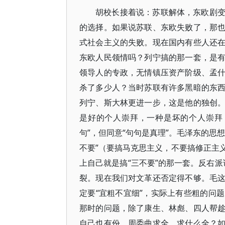
胡校长接着说：苏联解体，东欧剧
的选择。如果说苏联、东欧失败了，那
式社会主义的失败。现在国内有些人还
东欧人民领情吗？列宁搞的那一套，是
领导人的专政，无情镇压资产阶级、孟
杀了多少人？当时苏联有许多黑暗的东
列宁、斯大林更进一步，这是他的独创
是好的个人崇拜，一种是坏的个人崇拜
句”，但同意“句句是真理”。毛泽东的思
不要”（要搞马克思主义，不要搞修正主
上自己就是搞“三不要”的那一套。反右派
裂。现在我们对文革还否定得不够。毛
定要“宜粗不宜细”，实际上有些粗的问
那时的问题，除了康生、林彪、四人帮
自己也有份，周委曲求全。求什么全？