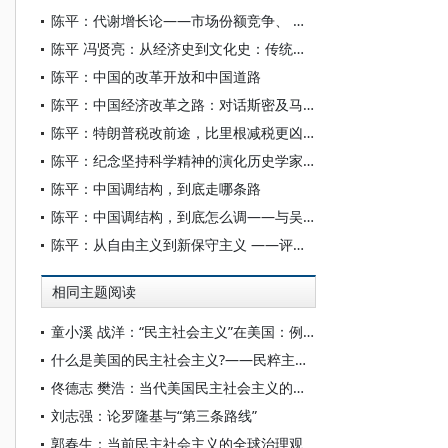
陈平：代谢增长论——市场份额竞争、 学习不确定性和技术小波
陈平 冯贤亮：从经济史到文化史：传统江南研究的若干问题述评
陈平：中国的改革开放和中国道路
陈平：中国经济改革之路：对话斯密及马恩列斯
陈平：特朗普税改前途，比里根减税更凶多吉少
陈平：纪念坚持科学精神的演化历史学家诺斯
陈平：中国调结构，到底走哪条路
陈平：中国调结构，到底怎么调——与吴敬琏、林毅夫商榷
陈平：从自由主义到新保守主义 ——评科尔奈《警惕近在眼前的威胁》
相同主题阅读
童小溪 战洋：“民主社会主义”在美国：例外还是趋同？
什么是美国的民主社会主义?——民粹主义时代的意识形态
佟德志 樊浩：当代美国民主社会主义的理论体系与政策主张
刘志强：论罗隆基与“第三条路线”
郭春生：当前民主社会主义的全球治理观