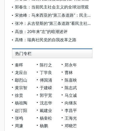
郭春生：当前民主社会主义的全球治理观
宋效峰：马来西亚的“第三条道路”：民主行动党的理念与实践
张冲：从吉登斯的“第三条道路”看民主社会主义理论的新变化
高放：20年来“左”的暗潮述评
高锋：瑞典社民党的自我改革之路
热门专栏
秦晖
陈行之
郑永年
龙应台
丁学良
曹林
鄢烈山
傅国涌
陈嘉映
黄宗智
于建嵘
陈志武
徐贲
郭宇宽
马立诚
杨祖陶
沈志华
向继东
赵汀阳
戴建业
李昌平
张鸣
杨奎松
王海光
周濂
杨鹏
邓晓芒