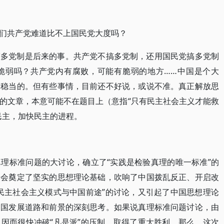
们共产党难道比不上国民党大度吗？
搞多党制是后来的事。共产党不搞多党制，还用国民党搞多党制
脆弱吗？共产党内有腐败，可能有脆弱的地方……中国是个大
是稳当的。但有些事情，目前还不好说，或说不准。真正解放思
的文章，本意可能不在题目上（意指“只有民主社会主义才能救
民主，加快民主的进程。
理标准问题的大讨论，确立了“实践是检验真理的唯一标准”的
全会奠定了坚实的思想理论基础，吹响了中国拨乱反正、开启改
民主社会主义模式与中国前途”的讨论，又引起了中国思想理论
中国发展道路和前景的深刻思考。如果说真理标准问题讨论，由
因而很快冲破“凡是派”的压制，取得了重大胜利。那么，这次