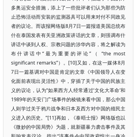
多奥运安全措施，添上了一些批评者们认为那些为防
止恐怖活动而安装的监测器具可以用来对付不同政见
者的议论。而该报网络版8月7日一篇报道美国总统布
什在泰国发表有关亚洲政策讲话的文章，则强调布什
讲话中谈到人权、宗教问题的涉华内容，将之解读为
布什讲话中“最为重要的评论”（ “the most
significant remarks”）。[10]又如，在这一媒体8月
7日一篇基调对中国是肯定的文章《中国领导人在变
化面前表现出灵活性》中，穿插了关于中国的民族主
义的议论，认为“如果西方人经常通过‘文化大革命’和
1989年的天安门广场事件的棱镜来看中国，那么中国
人则学过关于鸦片战争和日本及西方对中国的殖民主
义进入的历史。”[11]再如，《泰晤士报》网络版也以
《微妙的中国局势》为题，就新疆暴力袭击事件及其
影响发表议论，指出“该事件令中国政府惊出一身冷