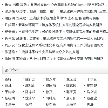
朱天 冯楷 高敬：县级融媒体中心自我造血机能的结构困境与解题路向——基于Y省的考察
张洪伟 杨烨雯：相识、相知、相守：主流媒体用户思维实践
喻国明 刘彧晗：主流媒体系统性变革中“水土不服”的困境与突破
许笑雨：新媒体环境下主流媒体系统性变革的理论逻辑与实践进路
杨奇光：再造可信生态：AI幻觉风险下主流媒体事实
肖伟光 彭璐珞：柔传播：主流媒体改文风的新范式——以人民日报评论为例
周庆安：深化主流媒体系统性变革 提高新闻舆论工作创新引领能力
张慧瑜：主流媒体系统性变革与新大众文艺的兴起
喻国明 李鎏锴：从中心到节点：主流媒体系统性变革的突围与进路
热门专栏
秦晖
陈行之
郑永年
龙应台
丁学良
曹林
鄢烈山
傅国涌
陈嘉映
黄宗智
于建嵘
陈志武
徐贲
郭宇宽
马立诚
杨祖陶
沈志华
向继东
赵汀阳
戴建业
李昌平
张鸣
杨奎松
王海光
周濂