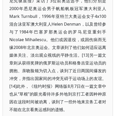
尼先驱晨报》采访了3位前奥运选手，他们分别是
2000年悉尼奥运会男子帆船帆板冠军澳大利亚人
Mark Turnbull，1996年亚特兰大奥运会女子4x100
混合泳亚军澳大利亚人Helen Denman，以及曾经参
与了1984年巴塞罗那奥运会的罗马尼亚重剑手
Nicolae Mihailescu。他们或因退役，或因伤病而无
缘2008年北京奥运会。文章谈到了他们如何适应远离
媒体关注、淡出观众视线的平静生活。[13]另一篇文
章则从获得奖牌的俄罗斯运动员和格鲁吉亚运动员的
拥抱、亲吻脸颊为切入点，谈到了近日两国间爆发的
冲突，并指出国家间的冲突无碍于运动场上的友谊。
[14]此外，《纽约时报》网络版8月7日在一篇文章中
也从“草根”的眼光看待许多外地到京打工者因种种原
因在这段时间被劝离，谈到了一些外地来京务工者对
不能在北京看奥运感到的遗憾。