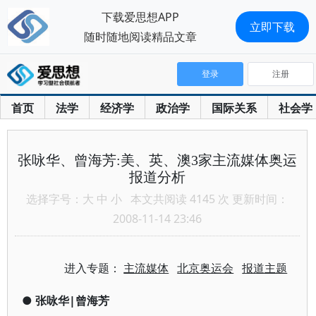
下载爱思想APP
立即下载
随时随地阅读精品文章
登录
注册
首页
法学
经济学
政治学
国际关系
社会学
张咏华、曾海芳:美、英、澳3家主流媒体奥运
报道分析
选择字号：
大
中
小
本文共阅读 4145 次 更新时间：
2008-11-14 23:46
进入专题：
主流媒体
北京奥运会
报道主题
●
张咏华|曾海芳