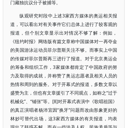
门藏独抗议分子被捕等。
纵观研究时段中上述3家西方媒体的奥运相关报
道，可以看出对有关事件它们总体上进行了较客观的
报道，但个别文章显示出对情况不够了解：例如，
《纽约时报》网络版有篇文章称中国媒体对一再夺金
的美国游泳运动员菲尔普斯关注不够。而事实上中国
的传媒对菲尔普斯再三进行了报道。对于北京奥运会
的筹备和组织工作，3家媒体都肯定了中国政府的努
力及取得的成就，并称赞了奥运志愿者及相关人员的
热情和周到的服务。对于开幕式的报道，多数文章以
盛赞为主，但也有文章援引了不同观点，如称之“过于
机械化”、“铺张”等。[8]对开幕式表演中《歌唱祖国》
的真正演唱者杨沛宜因“换牙”问题而改由形象更好的
林妙可替代出场，这3家西方媒体的有关报道，均表
现出了疑惑不解。而在一些涉及人权、民族矛盾等与