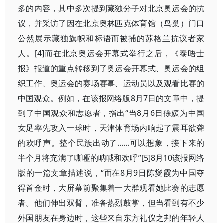
多的内容，其中多次提到藏独分子对北京奥运会的抗
议，并采访了因在北京奥林匹克体育馆（鸟巢）门口
公然展示藏独旗帜和标语而被捕的苏格兰抗议者家
人。[4]而在北京奥运会开幕式举行之后，《泰晤士
报》报道的重点转移到了奥运会开幕式、奥运会的组
织工作、奥运会的赛场赛事、运动员以及观看比赛的
中国观众。例如，在该报网络版8月7日的文章中，提
到了中国观众和志愿者，指出“当8月6日徐媛为中国
女足率先攻入一球时，天津体育场内响起了震耳欲聋
的欢呼声。整个民族出动了......可以想象，接下来的
半个月将充满了嘶哑的呐喊和欢呼”[5]8月10该报网络
版的一篇文章描述说，“而在8月9日陈燮霞为中国夺
得首金时，大屏幕前聚集着一大群观看她比赛的志愿
者。他们伸出双臂，准备热烈鼓掌，但当看到有不少
外国朋友在身边时，这些来自东方礼仪之邦的年轻人