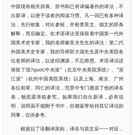
中国现有相关辞典、辞书和已有译编著作的译法，不
出新译，以便于读者的阅读习惯。凡一词已有多种译
法，先行收集，对比参较，并检查英文、德文的辞条
解释，而后确定。在术语译法里保留着中国第一代外
国美术史专家，我的老师秦宣夫先生的译法；第二代
外国美术史专家，我的导师邵大箴先生及中央美院各
位老师的译法，以述绍渊源，不忘师恩。术语译法还
保留了现?quot;中央派"（北京中央美院系统）、"浙
江派"（杭州中国美院系统）以及上海、南京、广州
各位前辈、同仁的译法，范景中专门惠送了他的译名
表，杨思梁亲临参究。如果我们自出新译，必有说
明，说明虽不能附于书中，但都返寄给持其它译法的
同事，仅供参考。
根据拉丁语翻译原则，译语与原文应一一对应，