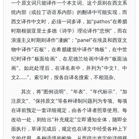
一个原文词只能译作一个本文词。这个原则在西文系
统内部（或拉丁语语系内部）的翻译中可能实现，而
西文译作中文时，必须一词多译，如"pathos"在希腊
时期根据亚里士多德《诗学》理论译作"悲悯"，而在
浪漫主义时期则译作"凄婉"；"panel"在埃及和西亚文
物中译作"石板"，在希腊建筑中译作"饰板"，在中世
纪时译作"板面绘画"，在尼德兰绘画中译作"板面油
画"。如此处理后，在译名表中，并列为"中文1、中
文2……"。索引时，按各自译名搜索，不相混杂。
其次，将"图例说明"、"年表"、"年代标示"、"加
注原文"、"保持原文"等各种译制问题列为专项。每项
在译前预定一套详细规定，由各个译者照章使用。每
改动一处，则给出"补充规定"立即通知全体，随即全
面执行，草译完成后，规定也在译文中经受各种上下
文的代用，各种语境的检验，从而得出肯定的详细规