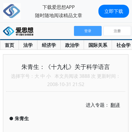
下载爱思想APP
立即下载
随时随地阅读精品文章
登录
注册
首页
法学
经济学
政治学
国际关系
社会学
朱青生：《十九札》关于科学语言
选择字号：
大
中
小
本文共阅读 3888 次 更新时间：
2008-10-31 21:52
进入专题：
翻译
●
朱青生