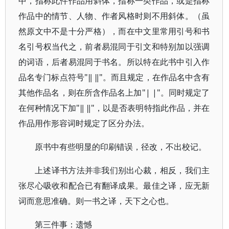
中，指称此件作品用斜体，指称一类作品，或是指称
作品中的情节、人物、作者风格时则不用斜体。（虽
然原文中不是十分严格），而在中文里常用引号和书
名引号权当代之，前者易混同于引文和特别加以强调
的词语，后者易混同于书名。所以特在此书中引入作
品名专门标点符号"‖ ‖"。而且规定，在作品名中含有
其他作品名，则在所含作品名上加"| |"。同时规定了
在何种情况下加"‖ ‖"，以是否表明特指此作品，并在
作品用作形容词时规定了区分办法。
原书中有些明显的印刷错误，径改，不出校记。
上述译书方法并非我们别出心裁，相反，我们主
张尽心吸收和配合已有翻译成果。最佳之译，应无新
词而意思准确。则一书之译，天下之心也。
第三件事：遗憾