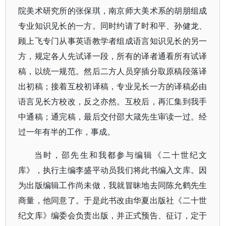
院美术研究所的张保琪，南京师大美术系的胡朋组成
专业知识见长的一方。同时约请了时和平、孙健龙、
顾上飞专门从事英语教学者组成语言知识见长的另一
方，规定各人先试译一段，所有的译者通看所有试译
稿，以统一规范。然后二方人员穿插分取原稿段落译
出初稿；接着互校初译稿，专业见长一方的译稿必由
语言见长方校改，反之亦然。互校后，再汇集到我手
中通稿；通完稿，最后交付邵大箴先生审读一过。经
过一年有半的工作，事成。
当时，邵先生和我都参与编辑《二十世纪文
库》，执行主编李盛平动员我们将此书编入文库。因
为出版编辑工作尚未做，我就冒昧地去同陈允鹤先生
商量，他同意了。于是此书改由华夏出版社《二十世
纪文库》编委会负责出版，并正式预告、征订，定于