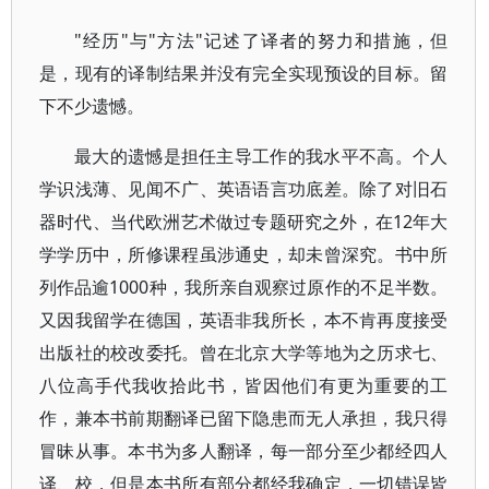
"经历"与"方法"记述了译者的努力和措施，但
是，现有的译制结果并没有完全实现预设的目标。留
下不少遗憾。
最大的遗憾是担任主导工作的我水平不高。个人
学识浅薄、见闻不广、英语语言功底差。除了对旧石
器时代、当代欧洲艺术做过专题研究之外，在12年大
学学历中，所修课程虽涉通史，却未曾深究。书中所
列作品逾1000种，我所亲自观察过原作的不足半数。
又因我留学在德国，英语非我所长，本不肯再度接受
出版社的校改委托。曾在北京大学等地为之历求七、
八位高手代我收拾此书，皆因他们有更为重要的工
作，兼本书前期翻译已留下隐患而无人承担，我只得
冒昧从事。本书为多人翻译，每一部分至少都经四人
译、校，但是本书所有部分都经我确定，一切错误皆