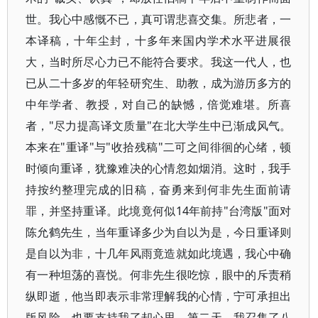
世。我心中感慨不已，真可谓悲喜交集。所悲者，一
本译稿，十年尘封，十多年来国内学术水平进展很
大，当时所尽心力已不能符合要求。我这一代人，也
已从二十多岁的年轻研究生、助教，成为游历多方的
中年学者、教授，对自己的缺憾，倍觉难堪。所喜
者，"尽力提高译文质量"在北大学生中已渐成风气。
本来在"重译"与"收拾残稿"二可之间徘徊的心绪，顿
时倾向重译，犹豫难决的心情忽如烟消。这时，我手
持按约整理完成的旧稿，奋勇来到何非先生面前请
罪，并坚持重译。此境竟何似14年前持"台湾版"面对
陈允鹤先生，当年重译多少为自以为是，今日重译则
是自以为非，十几年风雨竟造就如此境遇，我心中确
有一种坦荡的喜悦。何非先生很吃惊，眼中的斥责稍
纵即逝，他当即表示非常理解我的心情，宁可承担出
版风险，也要支持我了却心思。第二天，我召集了八