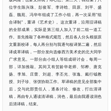
位学生陈兴珠、彭俊军、李诗晗、田原、刘平、盛
磊、魏苑、冯华年组成了工作小组，再一次采用"组
合译制"，重译《艺术史》。这次重译，沿用旧译稿
的全部成果，实际是第三组人加入了前二组一道工
作。首先推敲了各种格式规范，然后各人分头根据原
文重新校译，每人再分别与我逐句核译第二遍，然后
译成草译稿，一部分发向选修西方美术史的北大同学
广求意见。一部分由小组人等组成研讨会，每周一
部，详加推敲。其间又有贺龄华老师、邹桦、唐克
扬、李旭、庄蕾、刘超、李丕光、张逸、戴行钺教
授、刘子珍、张弢协助工作。草译稿的意见全部集中
后，交与此部责任人，逐条讨论、修改，打出清译
稿，再由专人通读清译稿，润色，最后由我通读润色
后清译稿，结束。