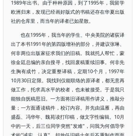
1989年出书。由于种种原因，到了1995年，我留学
欧洲归来，发现已经画好版式的书稿还存在华夏出版
社的仓库里，而当年的译者已如星散。
也在1995年，我当年的学生、中央美院的诸荻译
出了本书1991年的第四版增补的部分，并建议张琳、
何非两位出版家征求我们的旧稿。我就托人帮忙，蒙
徐金廷总编的亲自搜寻，找回废稿重续旧事。何非先
生胸有成竹，决定重整译稿，定期10个月，1997年
10月30日定限。我找到仅能联络的原译者，都无意再
做工作，托求高水平的校者，也未被接受。于是我只
能独自抚稿思旧。一方面将旧译稿用作讲义，推敲分
量；一方面通读稿件，校订内容。并先由温雁，再由
盛磊、冯华年、魏苑读打印稿，做文字性编辑。10月
中的一天，后三位同学突然"发难"，问我为何倡导学
术的"诚实、认真"，却放任旧稿十年后不重制作而面