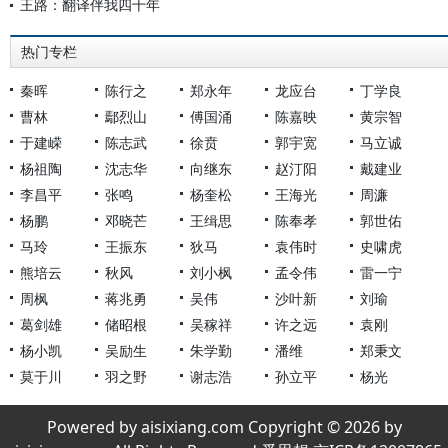
王路：翻译伴我四十年
热门专栏
秦晖
陈行之
郑永年
龙应台
丁学良
曹林
鄢烈山
傅国涌
陈嘉映
黄宗智
于建嵘
陈志武
徐贲
郭宇宽
马立诚
杨祖陶
沈志华
向继东
赵汀阳
戴建业
李昌平
张鸣
杨奎松
王海光
周濂
杨鹏
邓晓芒
王缉思
陈奉孝
郭世佑
马玲
王振东
狄马
袁伟时
史啸虎
熊培云
秋风
刘小枫
孟令伟
雷一宁
周枫
蒋兆勇
吴伟
沙叶新
刘瑜
葛剑雄
储昭根
吴稼祥
许之远
袁刚
杨小凯
吴励生
朱学勤
潘维
郑秉文
莫于川
羽之野
谢志浩
孙立平
杨光
Powered by aisixiang.com Copyright © 2026 by