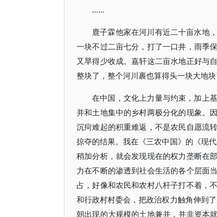
……
鹿子霖他家在河川有近二十亩水地
一块不过二亩七分，打了一口井，雨季
又旱得少收成。嘉轩这二亩水地正好与
整块了，整个河川裹也算得头一块大地块
在中国，文化上力量与约束，加上
并和土地集中的乡村两极分化的现象。
沉疴难起的积重难返，不是农民自愿流
掠夺的结果。我在《三农中国》的《现代
稍加分析，就会发现现在的权力垄断在
力在不断的渗透到社会生活的各个层面
占，好像和农民和农村八杆子打不着，
和行政村村委会，把政治权力触角伸到了
朝出现的大规模的土地兼并，并非资本