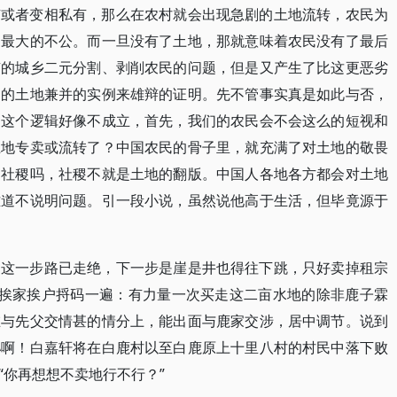
有或者变相私有，那么在农村就会出现急剧的土地流转，农民为
是最大的不公。而一旦没有了土地，那就意味着农民没有了最后
有的城乡二元分割、剥削农民的问题，但是又产生了比这更恶劣
多的土地兼并的实例来雄辩的证明。先不管事实真是如此与否，
。这个逻辑好像不成立，首先，我们的农民会不会这么的短视和
土地专卖或流转了？中国农民的骨子里，就充满了对土地的敬畏
山社稷吗，社稷不就是土地的翻版。中国人各地各方都会对土地
难道不说明问题。引一段小说，虽然说他高于生活，但毕竟源于
到这一步路已走绝，下一步是崖是井也得往下跳，只好卖掉租宗
村挨家挨户捋码一遍：有力量一次买走这二亩水地的除非鹿子霖
在与先父交情甚的情分上，能出面与鹿家交涉，居中调节。说到
孙啊！白嘉轩将在白鹿村以至白鹿原上十里八村的村民中落下败
“你再想想不卖地行不行？”