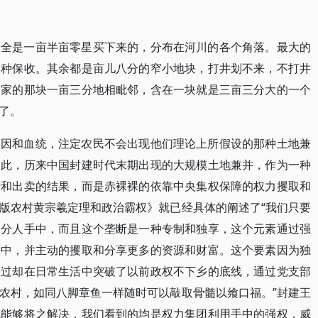
，全是一亩半亩零星买下来的，分布在河川的各个角落。最大的
保种保收。其余都是亩儿八分的窄小地块，打井划不来，不打井
自家的那块一亩三分地相毗邻，含在一块就是三亩三分大的一个
了。
基因和血统，注定农民不会出现他们理论上所假设的那种土地兼
因此，历来中国封建时代末期出现的大规模土地兼并，作为一种
转和出卖的结果，而是赤裸裸的依靠中央集权保障的权力攫取和
版农村黄宗羲定理和政治霸权》就已经具体的阐述了“我们只要
部分人手中，而且这个垄断是一种专制和独享，这个元素通过强
当中，并主动的攫取和分享更多的资源和财富。这个要素因为独
不过却在日常生活中突破了以前政权不下乡的底线，通过党支部
农村，如同八脚章鱼一样随时可以敲取骨髓以飨口福。”封建王
就能够将之解决，我们看到的均是权力集团利用手中的强权，威