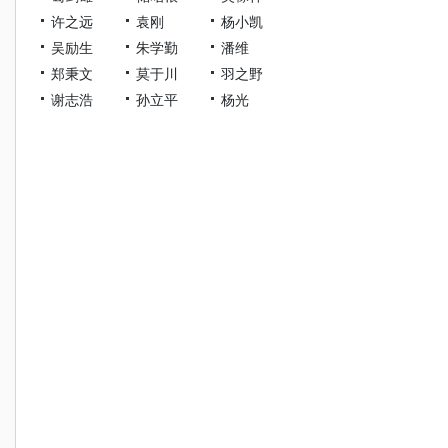
许之远
袁刚
杨小凯
吴励生
朱学勤
潘维
郑秉文
莫于川
羽之野
谢志浩
孙立平
杨光