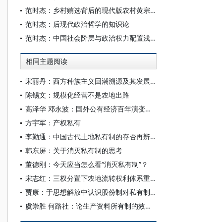
范时杰：乡村贿选背后的现代版农村黄宗羲定理
范时杰：后现代政治哲学的知识论
范时杰：中国社会阶层与政治权力配置浅析
相同主题阅读
宋丽丹：西方种族主义回潮溯源及其发展趋势
陈锡文：规模化经营不是农地出路
高泽华 邓永波：国外公有经济百年演变历程的比较研究和启示
方宇军：产权私有
李勤通：中国古代土地私有制的存否再辨——以所有权的公、私对抗性差异为主要判断标准
韩东屏：关于消灭私有制的思考
董德刚：今天应当怎么看“消灭私有制”？
宋志红：三权分置下农地流转权利体系重构研究
贾康：于思想解放中认识股份制对私有制的扬弃
虞崇胜 何路社：论生产资料所有制的效率与公平问题