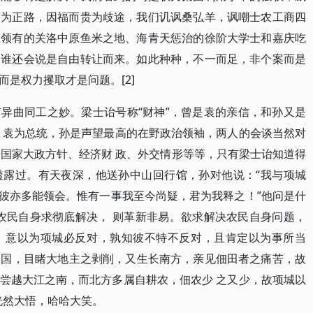
福为正路，因福而贵为歧途，我们讥讽桑弘羊，讽嘲士农工商四
王领有的关洛中原鱼米之地、海青天惩治的徐阶大学士和嘉庆吃
道谁还会说是自由转让而来。如此种种，不一而足，非个案而是
是权力攫取才是问题。[2]
异曲同工之妙。梁士诒号称“财神”，曾是袁的亲信，和孙又是
。袁为总统，孙是声望最高的在野政治领袖，两人的会谈当然对
及国家大政方针、经济财 政、外交情形等等，只有梁士诒知道得
透露过。有天夜深，他送孙中山回行馆，孙对他说：“我与项城
，彼亦多能领会。惟有一事我至今尚疑，君为我释之！”他问是什
农民自身求彻底解决， 则革新非易。欲求解决农民自身问题，
，意以为项城必反对，孰知彼不特不反对，且肯定以为事所当
游各国，目睹大地主之剥削，又生长南方，亲见佃田者之痛苦，故
尝越大江之南，而北方多属自耕农，佃农少 之又少，故项城以
恍然大悟，哈哈大笑。