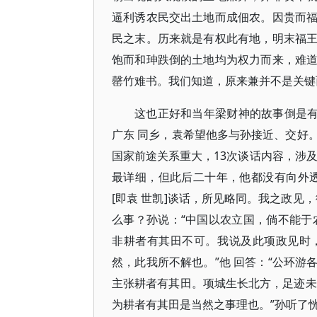
逼利诱农民交出土地而成佃农。因贵而
民之末。历来就是有权此有地，明末福
饱而和珅跌倒的土地均为权力而来，难
罄竹难书。我们知道，原来兼并不是关键而
这也正好和当年梁财神的故事倒是有
广东 同乡，袁希望他多与孙接近、交好
国家前途关系重大，13次谈话内容，涉
最详细，但此后二十年，他都没有向外
[即袁 世凯]谈话，所见略同。我之政见
么事？孙说：“中国以农立国，倘不能于
非耕者有其田不可。我说及此项政见时
然，此我所不解也。”他 回答：“公环
主张耕者有其田。项城生长北方，足迹未
为耕者有其田是当然之事理也。”孙听了