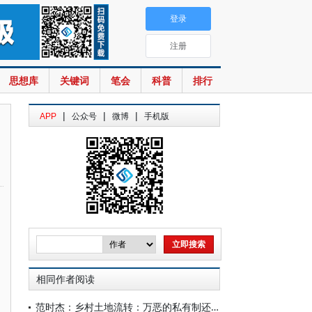
登录
注册
思想库
关键词
笔会
科普
排行
|
|
|
APP
公众号
微博
手机版
相同作者阅读
范时杰：乡村土地流转：万恶的私有制还是如何站好岗、放好哨