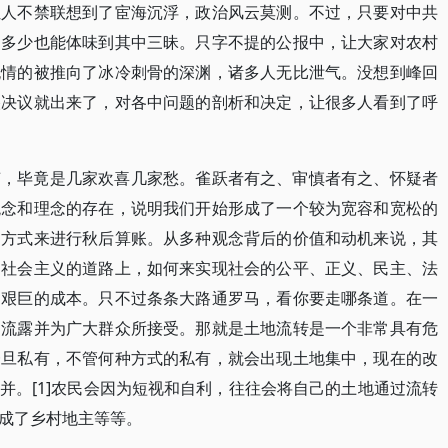
让人不禁联想到了宦海沉浮，政治风云莫测。不过，只要对中共
，多少也能体味到其中三昧。只字不提的公报中，让大家对农村
无情的被推向了冰冷刺骨的深渊，诸多人无比泄气。没想到峰回
央决议就出来了，对各中问题的剖析和决定，让很多人看到了呼
声，毕竟是几家欢喜几家愁。雀跃者有之、审慎者有之、怀疑者
观念和理念的存在，说明我们开始形成了一个较为宽容和宽松的
的方式来进行秋后算账。从多种观念背后的价值和动机来说，其
国社会主义的道路上，如何来实现社会的公平、正义、民主、法
出艰巨的成本。只不过条条大路通罗马，看你要走哪条道。在一
的流露并为广大群众所接受。那就是土地流转是一个非常具有危
一旦私有，不管何种方式的私有，就会出现土地集中，现在的改
并。[1]农民会因为短视和自利，往往会将自己的土地通过流转
成了乡村地主等等。