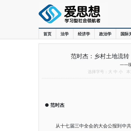
首页
法学
经济学
政治学
国际
范时杰：乡村土地流转
——
选择字号：
大
中
小
本文
●
范时杰
从十七届三中全会的大会公报到中