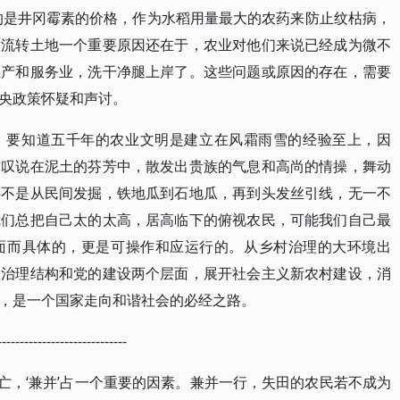
谱的是井冈霉素的价格，作为水稻用量最大的农药来防止纹枯病，
意流转土地一个重要原因还在于，农业对他们来说已经成为微不
生产和服务业，洗干净腿上岸了。这些问题或原因的存在，需要
央政策怀疑和声讨。
，要知道五千年的农业文明是建立在风霜雨雪的经验至上，因
惊叹说在泥土的芬芳中，散发出贵族的气息和高尚的情操，舞动
还不是从民间发掘，铁地瓜到石地瓜，再到头发丝引线，无一不
我们总把自己太的太高，居高临下的俯视农民，可能我们自己最
面而具体的，更是可操作和应运行的。从乡村治理的大环境出
从治理结构和党的建设两个层面，展开社会主义新农村建设，消
，是一个国家走向和谐社会的必经之路。
-----------------------------
之覆亡，‘兼并’占一个重要的因素。兼并一行，失田的农民若不成为