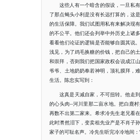
这些人有一个暗含的假设，一旦私
了那点蝇头小利是没有长远打算的，这
的生活保障。我们试图用私有来解决现
的不公平。他们还会列举中外历史上诸
看看他们论证的逻辑是否能够自圆其说
浅见，为了鸡毛换糖的价钱，把自己的
和崇拜，否则我们把国家政权会说成江
爷爷、土地奶奶奉若神明，顶礼膜拜，
生活。陈忠实写到：
这真是天减自家，不可扭转。他走
的心头肉--河川里那二亩水地。把白鹿
再数不出第二家来。希求冷先生老兄看
此时潸然泪下，变卖租先业产是不肖子
家子的可耻名声。冷先生听完冷冷地间：