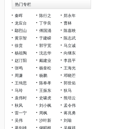
热门专栏
秦晖
陈行之
郑永年
龙应台
丁学良
曹林
鄢烈山
傅国涌
陈嘉映
黄宗智
于建嵘
陈志武
徐贲
郭宇宽
马立诚
杨祖陶
沈志华
向继东
赵汀阳
戴建业
李昌平
张鸣
杨奎松
王海光
周濂
杨鹏
邓晓芒
王缉思
陈奉孝
郭世佑
马玲
王振东
狄马
袁伟时
史啸虎
熊培云
秋风
刘小枫
孟令伟
雷一宁
周枫
蒋兆勇
吴伟
沙叶新
刘瑜
葛剑雄
储昭根
吴稼祥