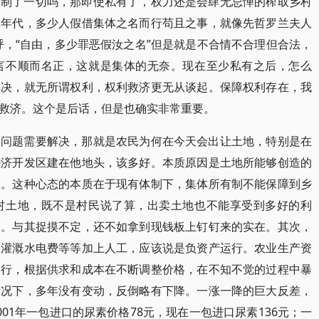
宰制了一切吗，那即使私有了，权力还是会肆无忌惮的榨取乡村
体年代，多少人假借集体之名而行苟且之事，就像先哲罗兰夫人
上断头台前疾呼，“自由，多少罪恶假汝之名”但是就是不合情不合理但合法，
言不顺而名正，这就是集体的无奈。现在至少私有之后，怎么
解决，就无所谓权利，权利救济更无从谈起。保障权利存在，我
救济。这个是后话，但是也确实非常重要。
个问题需要解决，那就是农民为何在今天会出让土地，特别是在
经济开发区建在他地头，该多好。本质原因是土地所能够创造的
数。这种心态的本质在于现有体制下，集体所有制不能保障到乡
村土地，既不是村民说了算，出卖土地也不能享受到多好的利
期。与其捉摸不定，还不如拿到现钱板上钉钉来的实在。其次，
、灌溉水电费等等加上人工，应该说是负资产运行。农业生产资
运行，根据供求和成本在不断调整价格，在不知不觉的过程中暴
情况下，多年没有变动，反倒略有下降。一涨一降的巨大反差，
01年一包进口的尿素价格78元，现在一包进口尿素136元；一