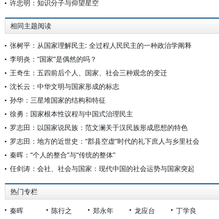
许忠明：知识分子与仰望星空
相同主题阅读
张树平：从国家理解民主: 全过程人民民主的一种政治学阐释
李明炎：“国家”是偶然的吗？
王奇生：五四前后个人、国家、社会三种观念的变迁
沈长云：中华文明与国家形成的标志
孙华：三星堆国家的结构和特征
徐勇：国家根本性议程与中国式治理民主
罗志田：以国家说民族：范文澜关于汉民族形成思想的特色
罗志田：地方的近世史：“郡县空虚”时代的礼下庶人与乡里社会
秦晖：“个人的整合”与“传统的整体”
任剑涛：会社、社会与国家：现代中国的社会运势与国家突起
热门专栏
秦晖
陈行之
郑永年
龙应台
丁学良