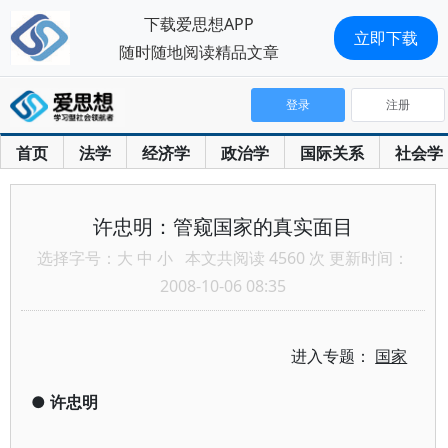
下载爱思想APP
立即下载
随时随地阅读精品文章
登录
注册
首页
法学
经济学
政治学
国际关系
社会学
许忠明：管窥国家的真实面目
选择字号：
大
中
小
本文共阅读 4560 次 更新时间：
2008-10-06 08:35
进入专题：
国家
●
许忠明