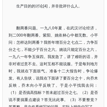
生产目的的讨论[4]，并非批评什么人。
翻两番问题。一九八0年夏，在武汉讨论经济，
到二000年翻两番。紫阳、姚依林心中都无数。小平
问：怎样达到两番？我答年增百分之七点二，力争百
分之七，不能少于百分之六。姚说只能定百分之六，
一九八一年争五保四。我发急了，讲了难听的话，并
非对谁过意不去。这时互相不能说服。于是每到地方
时，我就在下面鼓气。准备十二大报告时，争论爆
发。有人告状，说我在下面讲了要百分之十，向乔木
反映，乔木向小平反映了。于是小平找我去问：
（1）是否搞高指标？答未超过百分之七。（2）是否
说不要搞重点建设？答无比此事。（3）不要整党？
答要整，是文件看样写的问题，实际上报告中写了。