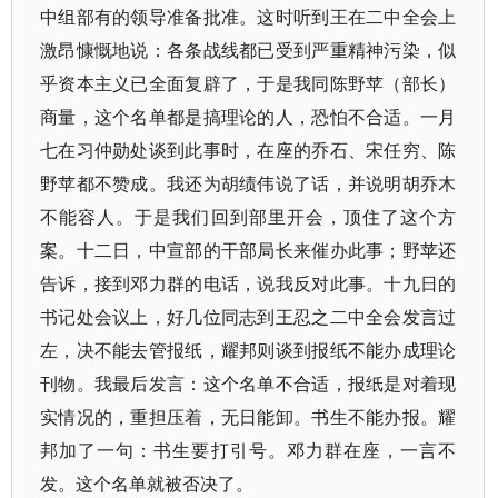
中组部有的领导准备批准。这时听到王在二中全会上
激昂慷慨地说：各条战线都已受到严重精神污染，似
乎资本主义已全面复辟了，于是我同陈野苹（部长）
商量，这个名单都是搞理论的人，恐怕不合适。一月
七在习仲勋处谈到此事时，在座的乔石、宋任穷、陈
野苹都不赞成。我还为胡绩伟说了话，并说明胡乔木
不能容人。于是我们回到部里开会，顶住了这个方
案。十二日，中宣部的干部局长来催办此事；野苹还
告诉，接到邓力群的电话，说我反对此事。十九日的
书记处会议上，好几位同志到王忍之二中全会发言过
左，决不能去管报纸，耀邦则谈到报纸不能办成理论
刊物。我最后发言：这个名单不合适，报纸是对着现
实情况的，重担压着，无日能卸。书生不能办报。耀
邦加了一句：书生要打引号。邓力群在座，一言不
发。这个名单就被否决了。