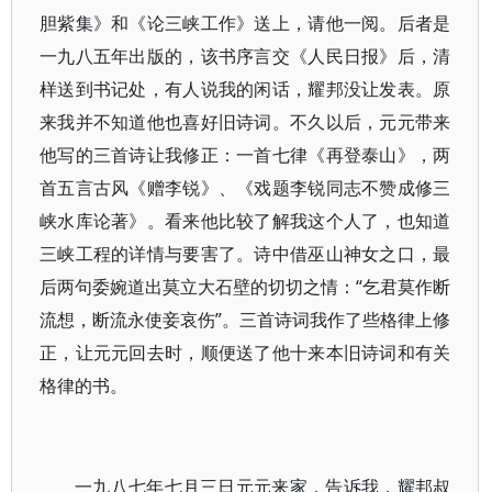
胆紫集》和《论三峡工作》送上，请他一阅。后者是
一九八五年出版的，该书序言交《人民日报》后，清
样送到书记处，有人说我的闲话，耀邦没让发表。原
来我并不知道他也喜好旧诗词。不久以后，元元带来
他写的三首诗让我修正：一首七律《再登泰山》，两
首五言古风《赠李锐》、《戏题李锐同志不赞成修三
峡水库论著》。看来他比较了解我这个人了，也知道
三峡工程的详情与要害了。诗中借巫山神女之口，最
后两句委婉道出莫立大石壁的切切之情：“乞君莫作断
流想，断流永使妾哀伤”。三首诗词我作了些格律上修
正，让元元回去时，顺便送了他十来本旧诗词和有关
格律的书。
一九八七年七月三日元元来家，告诉我，耀邦叔