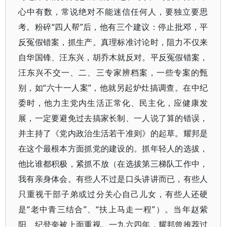
心中有数，常说绝对不能迷信任何人，要独立要思
考。粉碎“四人帮”后，他有三个建议：停止批邓，平
反冤假错案，抓生产。真理标准讨论时，阻力不仅来
自华国锋、汪东兴，胡乔木就反对。平反冤假错案，
汪东兴不交一、二、三专家辨档案，一些专案的甄
别，如“六十一人案”，他就另起炉灶搞调查。在中纪
委时，他力主党内生活正常化、民主化，应健康发
展，一定要避免过去搞家长制、一人说了算的错误，
并主持了《党内政治生活若干准则》的起草。耀邦是
在这个最根本方面抓党的建设的。抓年轻人的选拔，
他比谁都积极，紧抓不放（在选拔第三梯队工作中，
我有亲身体会。有些人不过是口头讲讲而已，有些人
只重视干部子弟或过分关心自己儿女，有些人还硬
是“老中青三结合”、“扶上马走一程”）。当年赵紫
阳、纪登奎被上面重视。一九六四年，耀邦曾推荐过