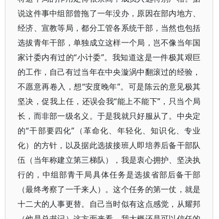
说这件事中组部曾拖了一年没办，原因在部内地方、
经济、宣教等局，都分工管各系统干部，当然也包括
选拔青年干部，单独成立这样一个局，岂不像当年国
家计委内有过的“小计委”。我知道这是一件极其艰巨
的工作，自己有过当年在中央漩涡中翻滚过的经验，
不愿意再卷入，想“安度晚年”。可是陈云的意见极其
坚决，促我上任，还误会我“能上不能下”，只当个局
长，而非部一级名义。于是我就只好服从了。中央定
的“干部要四化”（革命化、年轻化、知识化、专业
化）的方针，以及据此选拔接班人即培养后备干部队
伍（当年称建立第三梯队），我是衷心拥护、坚决执
行的，中组部青干局具体任务是选拔省部后备干部
（最终考察了一千来人）。这个任务的第一仗，就是
十二大的人事更替。自己当时似有这点感觉，从耀邦
（他是总书记）这方面来看，我大概还是可以信任的