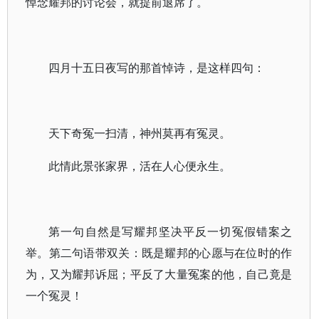
悼念耀邦的讨论会，就提前退席了。
四月十五日夜写的那首悼诗，是这样四句：
天下奇冤一扫清，神州莫再有冤灵。
此情此景张家界，活在人心便永生。
第一句自然是写耀邦坚决平反一切冤假错案之
举。第二句语带双关：既是耀邦的心愿与在位时的作
为，又为耀邦诉屈；平反了大量冤案的他，自己竟是
一个冤灵！