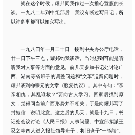
就在这个时候，耀邦同我作过一次推心置腹的长
谈。一九八二年到中组部后，我没有断过写日记，所
以许多事都可以如实写出。
一九八四年一月二十日，接到中央办公厅电话，
廿一日下午三点，耀邦约我谈话。当时想到可能是听
听我对人事等方面的意见。前几天参加书记处讨论广
西、湖南等省班子的调整问题和“文革”遗留问题时，
耀邦谈到柳宗元的文章《驳复仇议》。其中有句：“亲
亲相仇，其乱谁救？”要向古人学习。回家后找到原
文，觉得同当前广西形势并不相关，于是向耀邦写了
封短信，说明此意。这之后的几天，就是十九日，书
记处会议讨论《人民日报》人事问题。中宣部拟派王
忍之等四人进入报社领导班子，将旧班子“一锅端”。