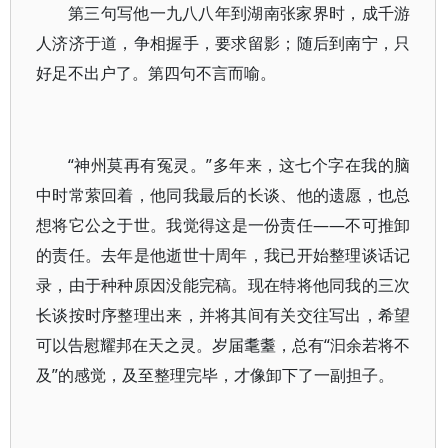
第三句写他一九八八年到湖南张家界时，成千游
人济济于道，争相握手，要求留影；随后到南宁，只
好足不出户了。第四句不言而喻。
“神州莫再有冤灵。”多年来，这七个字在我的脑
中时常萦回着，他同我最后的长谈、他的遗愿，也总
想将它公之于世。我觉得这是一份责任——不可推卸
的责任。去年是他逝世十周年，我已开始整理谈话记
录，由于种种原因没能完稿。现在特将他同我的三次
长谈按时序整理出来，并将其间有关交往写出，希望
可以告慰耀邦在天之灵。岁届耄耋，总有“汩余若将不
及”的感觉，及至整理完毕，才像卸下了一副担子。