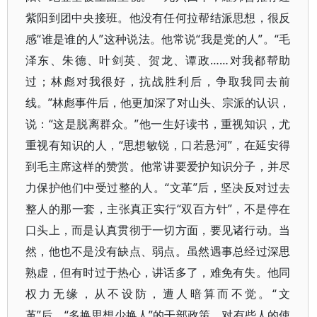
紫阳到团中央接班。他没有任何拉帮结派思想，很反
感“谁是谁的人”这种说法。他常说“我是党的人”。“毛
泽东、朱德、叶剑英、贺龙、谭政……对我都帮助
过；林彪对我很好，抗战胜利后，争取我同去前
线。”林彪事件后，他更加深了对山头、宗派的认识，
说：“这是脱离群众。”他一生好读书，重视知识，尤
重视有知识的人，“思想敏锐，口若悬河”，在延安得
到毛主席这样的赞赏。他常讲要爱护知识分子，并尽
力保护他们中受过整的人。“文革”后，坚决反对过去
整人的那一套，主张真正实行“双百方针”，不是停在
口头上，而是认真贯彻于一切方面，要见诸行动。当
然，他也不是没有缺点、弱点。虽然遇事总经过深思
熟虚，但有时过于热心，讲话多了，难免有失。他同
权力无缘，从不设防，遭人暗算而不觉。“文
革”后，“多换思想少换人”的干部政策，对有些人的使