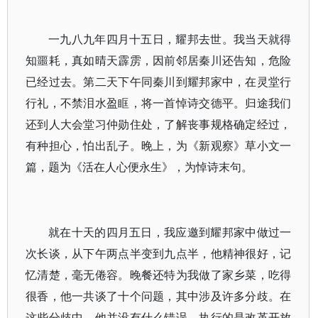
一九八九年四月十五日，耀邦去世。我当天就得
知噩耗，真如晴天霹雳，因前邻居秦川还告知，危险
已经过去。第二天下午同秦川到耀邦家中，在灵堂行
行礼，不禁泪水盈眶，将一首悼诗交德平。归途我们
还到人大会堂习仲勋住处，了解丧事规格确定经过，
有种担心，怕出乱子。晚上，为《新观察》草小文一
篇，题为《活在人心便永生》，为悼诗末句。
就在十天的四月五日，我应邀到耀邦家中做过一
次长谈，从下午两点半变到九点半，他精神很好，记
忆清楚，毫无倦容。晚餐还特为我做了家乡菜，吃得
很香，他一共谈了十个问题，其中涉及许多分歧。在
这些分歧中，他并没有什么错误，执行的是改革开放