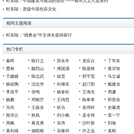
时东陆：中国建筑与规划的误区-——都市人文尺度系列
时东陆：质疑中国包容文化
相同主题阅读
时东陆：“残奥会”中文译名值得探讨
热门专栏
秦晖
陈行之
郑永年
龙应台
丁学良
曹林
鄢烈山
傅国涌
陈嘉映
黄宗智
于建嵘
陈志武
徐贲
郭宇宽
马立诚
杨祖陶
沈志华
向继东
赵汀阳
戴建业
李昌平
张鸣
杨奎松
王海光
周濂
杨鹏
邓晓芒
王缉思
陈奉孝
郭世佑
马玲
王振东
狄马
袁伟时
史啸虎
熊培云
秋风
刘小枫
孟令伟
雷一宁
周枫
蒋兆勇
吴伟
沙叶新
刘瑜
葛剑雄
储昭根
吴稼祥
许之远
袁刚