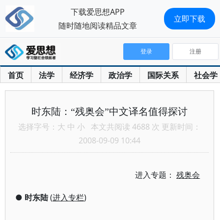
下载爱思想APP
立即下载
随时随地阅读精品文章
登录
注册
首页
法学
经济学
政治学
国际关系
社会学
时东陆：“残奥会”中文译名值得探讨
选择字号：
大
中
小
本文共阅读 4688 次 更新时间：
2008-09-09 10:44
进入专题：
残奥会
●
时东陆
(
进入专栏
)