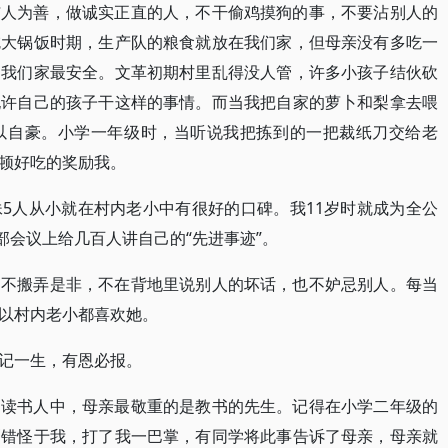
与人为善，做诚实正直的人，不干偷鸡摸狗的事，不要沾别人的
吃大锅饭时期，生产队的粮食就放在我们家，但母亲没有多吃一
到我们家最安全。文革初期村里乱得没人管，许多小孩子结伙砍
允许自己的孩子干这样的事情。而当我把自家的萝卜和梨拿去喂
以自豪。小学一年级时，当听说我把拣到的一把裁纸刀交给老
顿好吃的奖励我。
5人从小就在村内老小中有很好的口碑。我11岁时就成为全公
部会议上给几百人讲自己的“先进事迹”。
，不搬弄是非，不在背地里说别人的坏话，也不妒忌别人。每当
以村内老小都喜欢她。
记一生，有恩必报。
。读书人中，母亲最敬重的是教书的先生。记得在小学二年级的
剧错怪于我，打了我一巴掌，有同学将此事告诉了母亲，母亲就