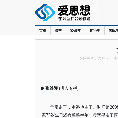
首页
法学
经济学
政治学
国际
选择字号：
大
中
小
本文
●
张维迎
(
进入专栏
)
母亲走了，永远地走了。时间是200
家73岁生日还有整整半年。母亲早走了