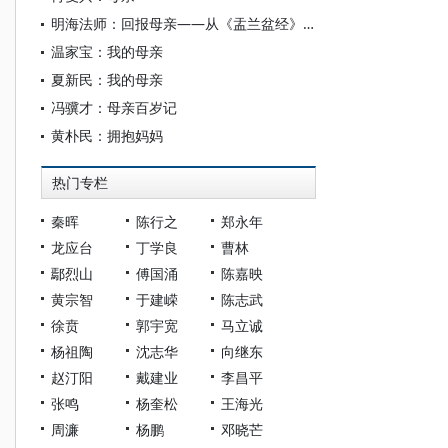
明海法师：回报母亲——从《盂兰盆经》看佛教对中国孝道文化的影响
温家宝：我的母亲
夏新民：我的母亲
冯骥才：母亲百岁记
黄朴民：拥抱妈妈
热门专栏
秦晖
陈行之
郑永年
龙应台
丁学良
曹林
鄢烈山
傅国涌
陈嘉映
黄宗智
于建嵘
陈志武
徐贲
郭宇宽
马立诚
杨祖陶
沈志华
向继东
赵汀阳
戴建业
李昌平
张鸣
杨奎松
王海光
周濂
杨鹏
邓晓芒