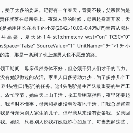
苦，受了太多的委屈。记得有一年春天，青黄不接，父亲因为是
的责任就落在母亲身上。夜深人静的时候，母亲起身离开家，天
还长在地里的小麦(2042,-10.00,-0.49%,吧)青苗从邻村
天还1斗st1:chmetcnv w:st="on" TCSC="0"
HasSpace="False" SourceValue="1" UnitName="升">1升小
里的路。那是一条到了晚上连男人也不愿走的路。
程领工期间，母亲虽然身体不好，但必须干男人们才干的苦力。
，没有她没做过的农活。家里人口多劳动力少，为了多挣几个工
养4头牲口(毛驴)的任务。这4头毛驴是生产队最重要的生产工
料。农忙季节，她白天上山干活，收工后铡草拌料，夜里还要起
少。我当时不懂事，母亲和姐姐没明没夜地干活，而我总是帮着
像我是母亲为别人家生的儿子。但母亲从来没有责备我。父亲回
着我。她说，只要别人说我好她就称心如意了。每当想起这些，