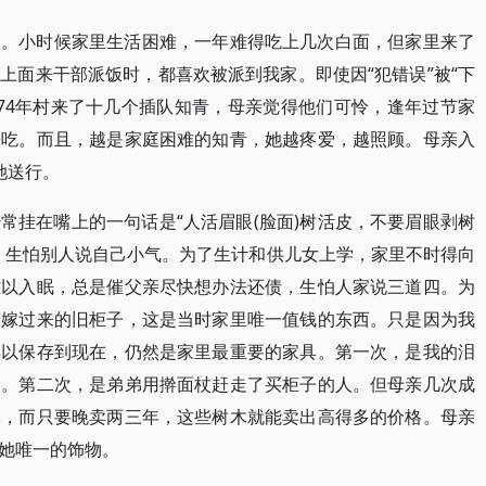
人。小时候家里生活困难，一年难得吃上几次白面，但家里来了
上面来干部派饭时，都喜欢被派到我家。即使因“犯错误”被“下
974年村来了十几个插队知青，母亲觉得他们可怜，逢年过节家
来吃。而且，越是家庭困难的知青，她越疼爱，越照顾。母亲入
她送行。
常挂在嘴上的一句话是“人活眉眼(脸面)树活皮，不要眉眼剥树
，生怕别人说自己小气。为了生计和供儿女上学，家里不时得向
难以入眠，总是催父亲尽快想办法还债，生怕人家说三道四。为
陪嫁过来的旧柜子，这是当时家里唯一值钱的东西。只是因为我
得以保存到现在，仍然是家里最重要的家具。第一次，是我的泪
走。第二次，是弟弟用擀面杖赶走了买柜子的人。但母亲几次成
木，而只要晚卖两三年，这些树木就能卖出高得多的价格。母亲
她唯一的饰物。