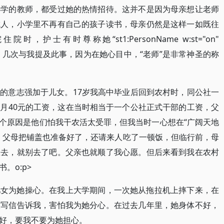
小学的教师，都受过她的热情招待。这并不是因为母亲想让老师
成人，小学里不再有自己的孩子读书，母亲仍然是这样一如既往
士有时尊称她“st1:PersonName w:st="on"
不自在，几次与我提及此事，因为在她心目中，“老师”是非常神圣的称
的意志强加于儿女。17岁我高中毕业后回到农村时，同公社一
月40元的工资，这在当时相当于一个公社正式干部的工资，父
一个原因是他们怕我干农活太受罪，但我当时一心想在“广阔天地
，父母把铺盖也准备好了，还请来人吃了一顿饭，但临行前，母
想去，就别去了吧。父亲也就顺了我心愿。但后来看到我在农村
。o:p>
儿女为她操心。在我上大学期间，一次她从拖拉机上摔下来，在
人写信告诉我，害怕我为她分心。在过去几年里，她身体不好，
好，要我不要为她担心。