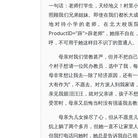
一句话：老师打学生，天经地义！村里
照顾我们兄弟姐妹。即使在我们都长大
地对待小学的老师。在北大校医院住院时，护
ProductID="薛">薛老师”，她很
呼，不可用于她这样目不识丁的普通人。
母亲对我们管教甚严，但并不把自己
个村子想请一位民办教员，选中了我，每
母非常想让我去---除了经济原因，还有
大有作为”，不愿去。对方派人到我家请
亲见我眼泪汪汪，就对父亲讲，孩子不
受苦时，母亲又后悔当时没有强逼我去教书
母亲为儿女操尽了心，但从不愿意
炕上躺了两个多月，但她一直不让家里
但我打电话问她时，她总是告诉我自己很