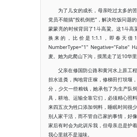
为了儿女的成长，母亲吃过太多的
党员不能搞“投机倒把”，解决吃饭问题
蒙蒙亮的时候背回了1斗高粱。这1斗高粱是她用
换来的，比价是1:1.1，即春天借1斗高粱，夏
NumberType="1" Negative="False" 
麦。她为此爬山下沟，摸黑走了近10华
父亲在修国防公路和黄河水上原工
担水送粪，掏地背庄稼，修梯田打坝堰
分，少欠一些粮钱，她承包了为生产队饲
具，耕地、运输全靠它们，必须精心照
来四五次为牲口添加饲料，睡眠时间很
别人家干活，而不管自己家的事情，好
家后有时会为此训斥我，但母亲总是护
我心里就不是滋味。