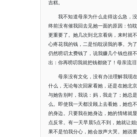
吉糕。
我不知道母亲为什么走得这么急，
终前没有催我回去见她一面的原因：怕
更重要了。她几次到北京看病，来时就
心疼花我的钱，二是怕耽误我的事。为
仍然唠叨太费钱了，说我赚几个钱也很
出：你再唠叨我就把钱都烧了！母亲流泪
母亲没有文化，没有办法理解我现在
什么，无论每次回家看她，还是在她北
与她告别时，我说：妈，我走了；她总
么。即使我一天都没顾上去看她，她也
的身边。只要我在她身边，她的情绪就
点反常。有一天早晨5点不到，她就让
果不是怕我分心，她会放声大哭。她说