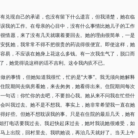
没有兑现自己的承诺，也没有留下什么遗言，但我清楚，她在临
耽误我的工作。在母亲的心目中，没有什么事情比她儿子的工作
不很情愿，来了没有几天就嚷着要回去。她的理由很简单，一是
了安抚她，我常常不得不把很贵的药说得很便宜。即使这样，她
不容易，不应该在她身上花这么多钱。有一次我生气了，脱口而
了，她觉得说这样的话不吉利。这令我内疚不已。
做的事情，但她知道我很忙，忙的是“大事”。我无须向她解释
京住院期间去病房看她，来去匆匆，她看得出来。住院期间每次
是一句话：你忙你的去吧，不要担心我。她从来不问我在忙些什
不会叫我过去。她不是不想我。事实上，她非常希望我一直在她
显得好些。但她不想耽误我的事。只是在住院的最后几天，她有
姐姐打电话要我过去。我赶快起床过去，她对我说她很难受，如
要马上出院，回村里去。我哄她说，再治几天就好了。当天上午