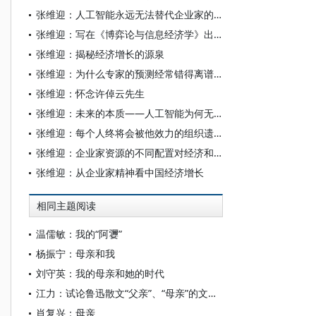
张维迎：人工智能永远无法替代企业家的想象力
张维迎：写在《博弈论与信息经济学》出版三十周年之际
张维迎：揭秘经济增长的源泉
张维迎：为什么专家的预测经常错得离谱？
张维迎：怀念许倬云先生
张维迎：未来的本质——人工智能为何无法超越人类智能？
张维迎：每个人终将会被他效力的组织遗忘
张维迎：企业家资源的不同配置对经济和社会的影响
张维迎：从企业家精神看中国经济增长
相同主题阅读
温儒敏：我的“阿㜷”
杨振宁：母亲和我
刘守英：我的母亲和她的时代
江力：试论鲁迅散文“父亲”、“母亲”的文化想像 ——以《朝花夕拾》为中心（最新修订版）
肖复兴：母亲