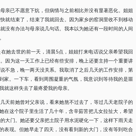
说母亲已不愿意下炕，但病情与之前相比并没有显著恶化。姐姐
很快就结束了，结束了我就回去。因为家乡的窑洞里收不到移动
也就没有办法与母亲说几句话。我本以为她还有一段时间的人间
。
是在她去世的前一天，清晨5点，姐姐打来电话说父亲希望我回
了。因为这一天工作上已经有些安排，晚上还要主持一个重要讲
姐说不急，晚一两天没关系。我取消了之后几天的工作安排，第
点到家。一下车，看到周围凝重的气氛，我意识到等待我的是噩
我就这样失去了最疼爱我的母亲。
世几天前她曾对父亲说，看来她熬不过去了，等过几天老院子的
。她在这个院子里生活了几十年，含辛茹苦把儿女拉扯大，希望
新的大门。她还要父亲把土院子用水泥硬化一下，这样下雨天走
)的表现。但她早走了四天，没有看到新的大门，没有等到吃合