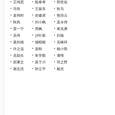
王缉思
陈奉孝
郭世佑
马玲
王振东
狄马
袁伟时
史啸虎
熊培云
秋风
刘小枫
孟令伟
雷一宁
周枫
蒋兆勇
吴伟
沙叶新
刘瑜
葛剑雄
储昭根
吴稼祥
许之远
袁刚
杨小凯
吴励生
朱学勤
潘维
郑秉文
莫于川
羽之野
谢志浩
孙立平
杨光