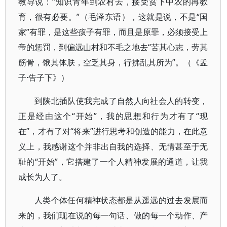
教导说：“知识青年到农村去，接受贫下中农的再教
育，很有必要。”（毛泽东语），这就是说，不是“国
家”有罪，是这些孩子有罪，而且是原罪，必须接受上
帝的惩罚，到偏远山村和不毛之地去“苦其心志，劳其
筋骨，饿其体肤，空乏其身，行拂乱其所为”。（《孟
子·告子下》）
到陕北插队使我完成了自然人向社会人的转变，
正是经由这个“开始”，我的思想和行为才有了“现
在”，才有了对“将来”进行思考和创造的能力，在此意
义上，我感谢这个并非出自我的选择、无情甚至于无
耻的“开始”，它搭建了一个人精神发展的通道，让我
成长为人了。
人类个体任何精神状态都是从遥远的过去发展而
来的，我们现在说的每一句话、做的每一个动作、产