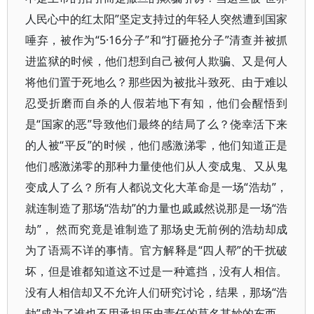
人民心中的红太阳”坚定支持过的年轻人突然遭到国家
唾弃，被作为“5·16分子”和“打砸抢分子”清查并被抓
进监狱的时候，他们想到自己被何人欺骗、又是何人
将他们置于死地么？那些因为被批斗致死、由于难以
忍受折磨而自杀的人假若地下有知，他们会醒悟到
是“国家的恶”导致他们最终的结局了么？侥幸活下来
的人被“平反”的时候，他们感激涕零，他们知道正是
他们感激涕零的那种力量使他们从人变成鬼、又从鬼
变成人了么？所有人都说文化大革命是一场“浩劫”，
就连制造了那场“浩劫”的力量也戚戚然说那是一场“浩
劫”， 然而究竟是谁制造了那场史无前例的浩劫却成
为了语焉不详的事情。官方解释是“四人帮”的干扰破
坏，但是谁都知道这不过是一种遮挡，没有人相信。
没有人相信却又不允许人们研究讨论，结果，那场“浩
劫”成为了谁也不用承担历史责任的莫名其妙的东西，