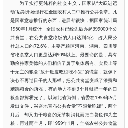
为了实行更纯粹的社会主义，国家从“大跃进运
动”后期开始强行在全国农村人口中推行公共食堂。凡
是国家意志推行的东西，进展都很快，据国家统计局
1960年1月统计，全国农村已经先后办起399000个公
共食堂，在公共食堂吃饭的人口达到4亿，占人民公
社总人口的72.6%，主要产粮区河南、湖南、四川等
省吃食堂人口更是达到90%以上。最要命的是，具有
勤俭持家美德的人们相信了属于集体所有、实质上等
于无主的粮食“放开肚皮吃也吃不完”的谎言，就像下
决心不再过日子的人那样，把公共食堂变成了浪费和
糟蹋粮食的所在，有的地方不到3个月就把一年的口
粮全部挥霍光了。以河北省为例，省委在1958年9月
发出文件，兴奋地宣布公共食堂“不限量吃饭”，两个
月后，却又由于粮食的无节制消耗而把白薯也作为主
粮，再过两个月，即1959年1月，全省农村公共食堂