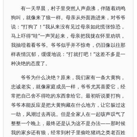
有一天早晨，村子里突然人声鼎沸，伴随着鸡鸣
狗叫，就像来了狼一样。母亲从外面跑进来，对爷爷
说：“打狗了！”我从来没有见过母亲如此慌张惊恐，
马上吓得“哇”一声哭起来，母亲把我拢在怀里劝哄，
我抽噎着看爷爷。爷爷似乎并不惊奇，仍旧像以往那
样表情沉郁，缓缓地说：“打就打吧！”这差不多是一
种决绝的态度了。
爷爷为什么决绝？原来，我们家有一条大黄狗，
忠诚老实，就像家庭成员一样，爷爷尤其喜爱它，经
常把自己舍不得吃的东西拿给它。最初听说要打狗，
爷爷本能反应是把大黄狗藏在什么地方，让它躲过这
一劫，风潮过去再说。但是全家人在一起咳声叹气了
整整一个晚上，最终还是认为这不是办法——那时候
我的家乡还有狼，经常到村子里偷吃猪鸡之类老百姓