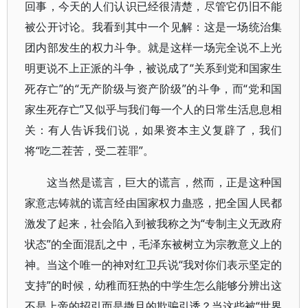
回事，今天的人们认识已经很清楚，尽管它仍旧不能
被公开讨论。我看到其中一个见解：这是一场统治集
团内部发生的权力斗争。就是这样一场完全说不上光
明更说不上正派的斗争，被说成了“关系到党和国家生
死存亡”的“无产阶级与资产阶级”的斗争，而“党和国
家生死存亡”又似乎与我们每一个人的日常生活息息相
关：有人告诉我们说，如果资本主义复辟了，我们
将“吃二茬苦，受二茬罪”。
这当然是谎言，巨大的谎言，然而，正是这种国
家意志铸就的谎言经由国家权力蛊惑，把全国人民都
激发了起来，社会陷入到被我称之为“专制主义无政府
状态”的全面混乱之中，毛泽东被树立为宗教意义上的
神。当这个唯一的神对红卫兵说“我对你们表示坚定的
支持”的时候，幼稚而狂热的中学生怎么能够分辨出这
不是上帝的招引而是撒旦的欺骗引诱？当这些被“世界