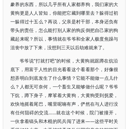
豢养的东西，所以几乎所有人家都养狗，我们家的大
黄狗更是人人皆知，你能把它藏到哪里去？躲得过初
一躲得过十五么？再说，父亲是村干部，本身还负有
带头的责任，怎么能打别人家的狗反倒把自己家的狗
藏起来呢？所以，事情就在爷爷和全家人极度焦躁与
沮丧中放了下来，没想到三天以后劫难就来了。
爷爷说“打就打吧”的时候，大黄狗就踞蹲在炕沿
底下，用富于人性的目光看看这个看看那个，好像很
想弄明白到底发生了什么事情？它能不能做一点儿什
么？人都无可奈何，一个畜生又能够做什么呢？爷爷
下炕，蹲下身子，摩挲着大黄狗，大黄狗受到抚爱，
欢快地摇着尾巴，嘴里呢喃有声，俨然在与人进行没
有任何阻碍的交流……就在这个时候，院门被撞开，
一伙拿着镐头和木棍的民兵闯了进来——这些平时关