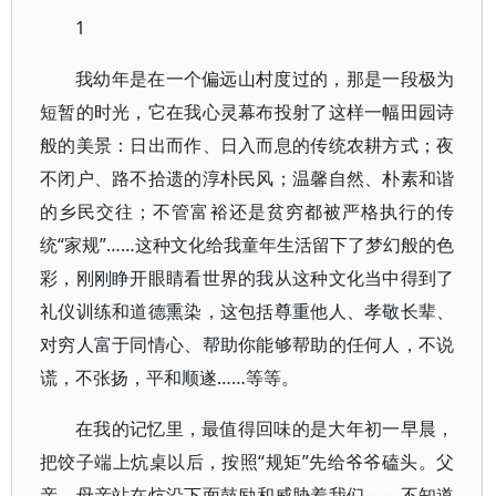
1
我幼年是在一个偏远山村度过的，那是一段极为
短暂的时光，它在我心灵幕布投射了这样一幅田园诗
般的美景：日出而作、日入而息的传统农耕方式；夜
不闭户、路不拾遗的淳朴民风；温馨自然、朴素和谐
的乡民交往；不管富裕还是贫穷都被严格执行的传
统“家规”……这种文化给我童年生活留下了梦幻般的色
彩，刚刚睁开眼睛看世界的我从这种文化当中得到了
礼仪训练和道德熏染，这包括尊重他人、孝敬长辈、
对穷人富于同情心、帮助你能够帮助的任何人，不说
谎，不张扬，平和顺遂……等等。
在我的记忆里，最值得回味的是大年初一早晨，
把饺子端上炕桌以后，按照“规矩”先给爷爷磕头。父
亲、母亲站在炕沿下面鼓励和威胁着我们——不知道