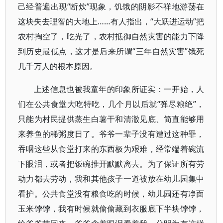
己经普遍出现“断炊”现象，饥饿的阴影不祥地游荡在
这块失去理智的大地上……有人指出，“大跃进运动”把
农村掏空了，吃光了，农村抵御自然灾害的能力下降
到历史最低点，这才是后来所谓“三年自然灾害”饿死
几千万人的根本原因。
上述信息也被我童年的印象所证实：一开始，人
们在公共食堂大吃特吃，几个月以后就“弹尽粮绝”，
只能为村民提供蒸生白薯干和清澈见底、简直能够用
来养鱼的稀粥度日了。爷爷一辈子没有遭过这种罪，
吞咽这些从食堂打来的东西极为艰难，经常端着碗流
下眼泪，或者把饭碗推开默默离去。为了保证所有劳
动力都去劳动，我和其他孩子一道被放在幼儿园集中
看护。公共食堂没有粮食吃的时候，幼儿园还有净面
玉米饽饽，我有时候就偷偷藏到衣服底下半块饽饽，