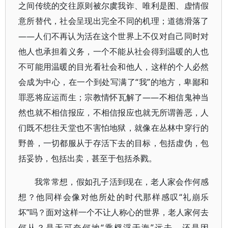
之间传统的交往原则被尔虞我诈、唯利是图、虚情假
意所替代，社会呈现出完全不同的机理；道德滑落了
——人们不再认为活在这个世界上不仅对自己同时对
他人也承担着义务，一个不能从社会得到温暖的人也
不可能用温暖的目光看社会和他人，这样的个人必然
会成为中心，在一个到处写满了“我”的地方，卑鄙和
罪恶将应运而生；宗教情怀瓦解了——不相信鬼神当
然也就不相信报应，不相信报应也就无所谓善恶，人
们既不想往天堂也不害怕地狱，就像在丛林中穿行的
野兽，一切都服从于存活下去的目标，包括虚伪，包
括妥协，包括出卖，甚至于包括杀戮。
我常常想，假如孔子活到现在，老人家会作何感
想？他同样会像对他所处的时代那样感叹“礼崩乐
坏”吗？面对这样一个不让人称心的世界，老人家何去
何从？是无可奈何地“乘桴浮于海”远去，还是因