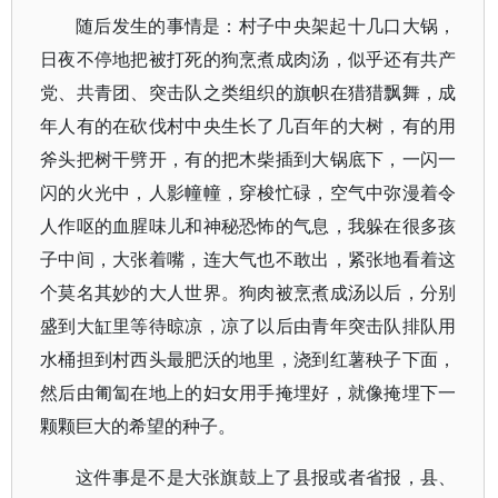
随后发生的事情是：村子中央架起十几口大锅，
日夜不停地把被打死的狗烹煮成肉汤，似乎还有共产
党、共青团、突击队之类组织的旗帜在猎猎飘舞，成
年人有的在砍伐村中央生长了几百年的大树，有的用
斧头把树干劈开，有的把木柴插到大锅底下，一闪一
闪的火光中，人影幢幢，穿梭忙碌，空气中弥漫着令
人作呕的血腥味儿和神秘恐怖的气息，我躲在很多孩
子中间，大张着嘴，连大气也不敢出，紧张地看着这
个莫名其妙的大人世界。狗肉被烹煮成汤以后，分别
盛到大缸里等待晾凉，凉了以后由青年突击队排队用
水桶担到村西头最肥沃的地里，浇到红薯秧子下面，
然后由匍匐在地上的妇女用手掩埋好，就像掩埋下一
颗颗巨大的希望的种子。
这件事是不是大张旗鼓上了县报或者省报，县、