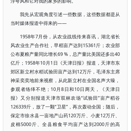
浮夸风和它对我的家乡的影响。
我先从宏观角度引述一些数据，这些数据都是从
当时媒体报道中得来的——
1958年7月份，从农业战线传来喜讯，湖北省长
风农业生产合作社，早稻亩产达到15361斤；农业部
公布夏粮产量同比增长69 %，总产量比美国还多出40
亿斤；1958年10月1日《天津日报》报道，天津市东
郊区新立村水稻试验田亩产达到12万斤，毛泽东主席
神采奕奕地前来视察，从此新立村在全国名声大噪，
参观者络绎不绝；10月8日和10日两天，《天津日
报》又分别报道天津市双林农场“试验田”亩产稻谷
126339斤，放了一颗“卫星”，再次轰动全国；随后，
保定市徐水县一亩地产山药120万斤、小麦12万斤、
皮棉5000斤、全县粮食平均亩产达到2000斤的高