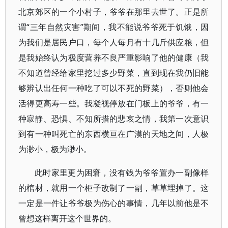
北京郊区的一个小村子，爷爷在那里去世了。正是所
谓“三年自然灾害”期间，我不能说爷爷死于饥饿，因
为我们是居民户口，每个人每月有十几斤供应粮，但
是我始终认为极度营养不良严重影响了他的健康（我
不知道曾经给家里挖过多少野菜，直到现在我仍旧能
够辨认出任何一种吃了可以不死的野菜），否则他会
活得更高寿一些。我凝视停放在门板上的爷爷，有一
种寂静、恐惧、不知所措的悲哀之情，我第一次意识
到有一种叫死亡的东西横亘在广漠的天地之间，人极
为渺小，极为渺小。
此时家里更为困窘，没有钱为爷爷置办一副像样
的棺材，就用一个柜子改制了一副，草草埋掉了。这
一定是一件让爷爷极为伤心的事情，几年以前他是不
曾想这样离开这个世界的。