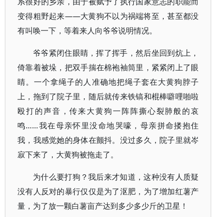
系很好的乡亲，由于被赋予了执行国家意志的职能而
变得粗野起来——大黄狗不以为祸端将至，甚至都没
有叫唤一下，等着来人向爷爷说明情况。
爷爷紧闭住眼睛，挥了挥手，然后坐回到炕上，
倚靠着被垛，把双手揣在棉袍袖筒里，紧紧闭上了眼
睛。一个拿绳子的人准确地把绳子套在大黄狗脖子
上，拖到了院子里，随后就传来铁镐和棍棒噼哩啪啦
殴打的声音，传来大黄狗一阵阵撕心裂肺般的哀
鸣……我在母亲怀里没命地哭嚎，母亲拼命搂抱住
我，我感觉她的身体在颤抖。没过多久，院子里就岑
寂下来了，大黄狗被拖走了。
为什么要打狗？我后来才知道，这种没有人质疑
没有人反对的暴行仅仅是为了沤肥，为了增加红薯产
量，为了放一颗白薯亩产达到多少多少斤的卫星！