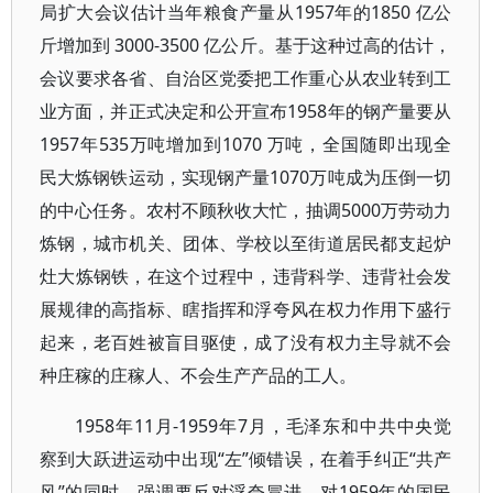
局扩大会议估计当年粮食产量从1957年的1850 亿公
斤增加到 3000-3500 亿公斤。基于这种过高的估计，
会议要求各省、自治区党委把工作重心从农业转到工
业方面，并正式决定和公开宣布1958年的钢产量要从
1957年535万吨增加到1070 万吨，全国随即出现全
民大炼钢铁运动，实现钢产量1070万吨成为压倒一切
的中心任务。农村不顾秋收大忙，抽调5000万劳动力
炼钢，城市机关、团体、学校以至街道居民都支起炉
灶大炼钢铁，在这个过程中，违背科学、违背社会发
展规律的高指标、瞎指挥和浮夸风在权力作用下盛行
起来，老百姓被盲目驱使，成了没有权力主导就不会
种庄稼的庄稼人、不会生产产品的工人。
1958年11月-1959年7月，毛泽东和中共中央觉
察到大跃进运动中出现“左”倾错误，在着手纠正“共产
风”的同时，强调要反对浮夸冒进，对1959年的国民