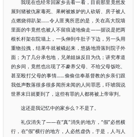
我现在也经常回家乡去看一看，目前那里竟然发
展到猪被仇家毒死、果树被嫉妒的人砍斫、房子被人
点燃烧得趴架……令人匪夷所思的是，关在高大院墙
里面的牛竟然也被人不留痕迹地偷走——据说是把两
根长杆架在院墙上，一头伸到牛肚子下边，另一头用
重物拉拽，结果牛就被橇起来，悠扬地滑落到院子外
面；为了几分承包地，兄弟姐妹反目为仇；讲究孝道
的乡间，竟然也出现了不豢养父母、不给父母饭吃、
甚至殴打父母的事情……偷偷信奉基督教的乡亲们跟
我低声数落很多很多闻所未闻的人间罪恶，吓唬我说
世界末日就要到了，这些有罪的人都将被上帝审判。
这还是我记忆中的家乡么？不是了。
礼仪消失了——在“真”消失的地方，“假”必然横
行，在“假”横行的地方，人必然虚伪，于是，人与人