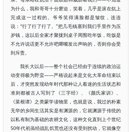
为什么，我和哥哥十分窘迫，笑着，几乎是滚在炕上
完成这一过程的。爷爷笑得满脸都是皱纹，连连
说：“行了行了行了。”把几毛钱塞到我们手里作为压
岁钱，这以后全家才聚拢到桌子周围吃年饭，吃饭是
不允许说话更不允许吧唧嘴发出声响的，否则你会受
到斥责。
我长大以后——整个社会已经由于连续的政治运
动变得极为野蛮——严格说起来是文化大革命结束以
后，才突然发现幼年时代那种让人着迷的生活状态和
准则都被古人写到了《三字经》、《颜氏家训》、
《菜根谭》之类蒙学读物里，也就是说，我过的朴素
无华的乡间生活其实是有渊源的，它就渊源于传统的
以私有制为基础的农耕文化，这种文化直到上个世纪
50年代初虽经战乱饥荒也还没有受到扰动，它就像空