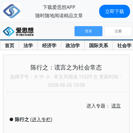
下载爱思想APP
立即下载
随时随地阅读精品文章
登录
注册
首页
法学
经济学
政治学
国际关系
社会学
陈行之：谎言之为社会常态
选择字号：
大
中
小
本文共阅读 15329 次 更新时间：
2008-08-26 10:08
进入专题：
谎言
●
陈行之
(
进入专栏
)