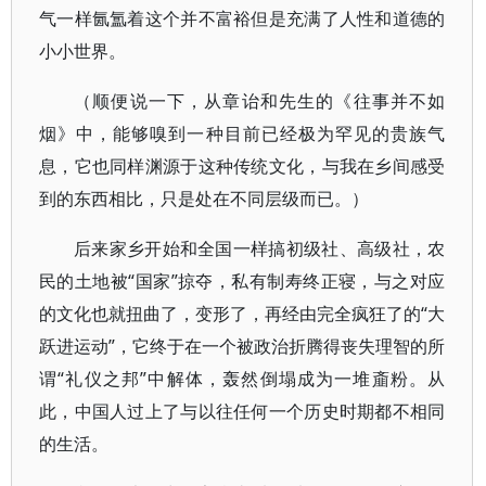
气一样氤氲着这个并不富裕但是充满了人性和道德的
小小世界。
（顺便说一下，从章诒和先生的《往事并不如
烟》中，能够嗅到一种目前已经极为罕见的贵族气
息，它也同样渊源于这种传统文化，与我在乡间感受
到的东西相比，只是处在不同层级而已。）
后来家乡开始和全国一样搞初级社、高级社，农
民的土地被“国家”掠夺，私有制寿终正寝，与之对应
的文化也就扭曲了，变形了，再经由完全疯狂了的“大
跃进运动”，它终于在一个被政治折腾得丧失理智的所
谓“礼仪之邦”中解体，轰然倒塌成为一堆齑粉。从
此，中国人过上了与以往任何一个历史时期都不相同
的生活。