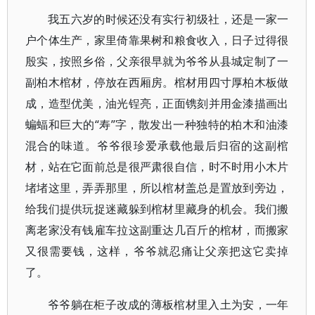
我五六岁的时候还没有实行初级社，还是一家一
户个体生产，家里倚靠果树和粮食收入，日子过得很
殷实，按照乡俗，父亲很早就为爷爷从县城定制了一
副柏木棺材，停放在西厢房。棺材用四寸厚柏木板做
成，造型优美，油光锃亮，正面镌刻并用金漆描画出
蝙蝠和巨大的“寿”字，散发出一种独特的柏木和油漆
混合的味道。爷爷很珍爱承载他最后归宿的这副棺
材，站在它面前总是很严肃很自信，时不时用小木片
堵堵这里，弄弄那里，所以棺材盖总是置放到旁边，
给我们提供玩捉迷藏躲到棺材里藏身的机会。我们搬
离老家没有钱雇车拉这副重达几百斤的棺材，而搬家
又很需要钱，这样，爷爷就忍痛让父亲把这它卖掉
了。
爷爷躺在柜子改成的薄板棺材里入土为安，一年