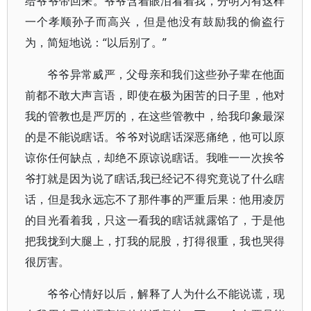
给爷爷带回来。爷爷含着眼泪看着我，分明为有这样
一个孝顺孙子而高兴，但是他没有鼓励我的偷盗行
为，简短地说：“以后别了。”
爷爷异常威严，父母亲和我们这些孙子辈在他面
前都不敢大声言语，即使在极为困苦的日子里，他对
我的管教也是严厉的，在这些管教中，给我印象最深
的是不能说瞎话。爷爷对说瞎话深恶痛绝，他可以原
谅你任何缺点，却绝不原谅说瞎话。我唯一一次挨爷
爷打就是因为说了瞎话,我已经记不得究竟说了什么瞎
话，但是我永远忘不了那件事的严重后果：他用凌厉
的目光看着我，只这一看我的瞎话就露馅了，于是他
把我拢到大腿上，打我的屁股，打得很重，我也哭得
很厉害。
爷爷心情好以后，解释了人为什么不能说谎，现