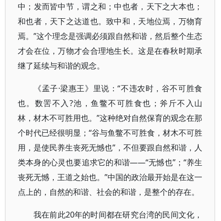
中；发而皆中节，谓之和；中也者，天下之大本也；
和也者，天下之达道也。致中和，天地位焉，万物育
焉。”这个理念是强调必须跟自然和谐，然后整个生态
才会在位，万物才会合理地生长。这是在春秋时期承
继了延续与和谐的观念。
《孟子·梁惠王》里说：“不违农时，谷不可胜食
也。数罟不入?池，鱼鳖不可胜食也；斧斤不入山
林，材木不可胜用也。”这种绝对自然保育的观念在那
个时代已经很明显；“谷与鱼鳖不可胜食，材木不可胜
用，是使民养生丧死无憾也”，不但要跟自然和谐，人
类本身的心灵也要追求它的和谐——“无憾也”；“养生
丧死无憾，王道之始也。”中国的政治最开始是在这一
点上的，自然的和谐、社会的和谐，是整个的存在。
我在前此20年的时间都在研究台湾的民间文化，