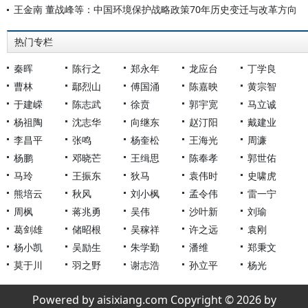
王金南 董战峰等：中国环境保护战略政策70年历史变迁与改革方向
热门专栏
秦晖
陈行之
郑永年
龙应台
丁学良
曹林
鄢烈山
傅国涌
陈嘉映
黄宗智
于建嵘
陈志武
徐贲
郭宇宽
马立诚
杨祖陶
沈志华
向继东
赵汀阳
戴建业
李昌平
张鸣
杨奎松
王海光
周濂
杨鹏
邓晓芒
王缉思
陈奉孝
郭世佑
马玲
王振东
狄马
袁伟时
史啸虎
熊培云
秋风
刘小枫
孟令伟
雷一宁
周枫
蒋兆勇
吴伟
沙叶新
刘瑜
葛剑雄
储昭根
吴稼祥
许之远
袁刚
杨小凯
吴励生
朱学勤
潘维
郑秉文
莫于川
羽之野
谢志浩
孙立平
杨光
Powered by aisixiang.com Copyright © 2026 by