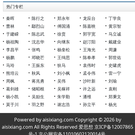
热门专栏
秦晖
陈行之
郑永年
龙应台
丁学良
曹林
鄢烈山
傅国涌
陈嘉映
黄宗智
于建嵘
陈志武
徐贲
郭宇宽
马立诚
杨祖陶
沈志华
向继东
赵汀阳
戴建业
李昌平
张鸣
杨奎松
王海光
周濂
杨鹏
邓晓芒
王缉思
陈奉孝
郭世佑
马玲
王振东
狄马
袁伟时
史啸虎
熊培云
秋风
刘小枫
孟令伟
雷一宁
周枫
蒋兆勇
吴伟
沙叶新
刘瑜
葛剑雄
储昭根
吴稼祥
许之远
袁刚
杨小凯
吴励生
朱学勤
潘维
郑秉文
莫于川
羽之野
谢志浩
孙立平
杨光
Powered by aisixiang.com Copyright © 2026 by
aisixiang.com All Rights Reserved 爱思想 京ICP备12007865
号-1 京公网安备11010602120014号.