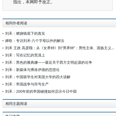
指出，本网即予改正。
相同作者阅读
刘禾：燃烧镜底下的真实
婵歌：专访刘禾·六个字母以外的解法
刘禾 王政 高彦颐：从《女界钟》到“男界钟”：男性主体、国族主义与现代性
刘禾：写在记忆的荒漠上
刘禾：黑色的雅典娜——最近关于西方文明起源的论争
刘禾：新媒体与弗洛伊德的恐惑论
刘禾：中国留学生对美国大学的四大误解
刘禾：帝国战争与符号生产
刘禾：200年前的帝国碰撞如何启示今日中国
相同主题阅读