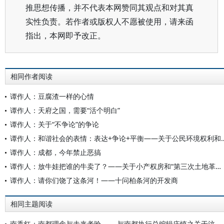
推思想传播，并不代表本网赞同其观点和对其真
实性负责。若作者或版权人不愿被使用，请来函
指出，本网即予改正。
相同作者阅读
谭作人：豆腐渣一样的心情
谭作人：天府之国，需要“活个明白”
谭作人：关于“不争论”的争论
谭作人：和谐社会的表情：表达+争论+平衡
谭作人：成都，今年禁止恶搞
谭作人：放牛娃把谁的牛卖了？——关于小产权房和“第三次土地革命”的思考
谭作人：请你们饶了这条河！——十问柏条河的开发商
相同主题阅读
南香红：南都理念与未来考验 ——与南都执行总编辑庄慎之关于汶川地震报道的对话