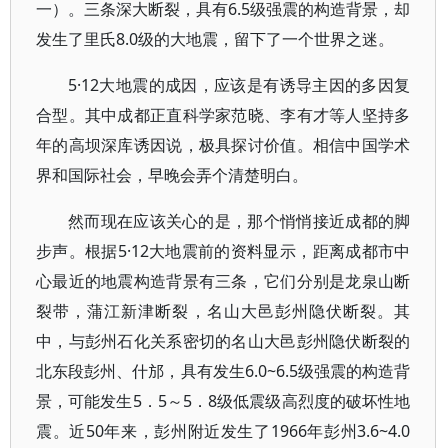
一）。三条深大断裂，具有6.5级强震的构造背景，却
发生了里氏8.0级的大地震，留下了一个世界之迷。
5·12大地震的成因，应该是有诱导主因的多因复
合型。其中成都正直科学家范晓、李有才等人坚持多
年的高坝深库诱因说，极具探讨价值。相信中国学术
界和国际社会，早晚会弄个清楚明白。
然而现在应该关心的是，那个悄悄接近成都的脚
步声。根据5·12大地震前的资料显示，距离成都市中
心最近的地震构造背景有三条，它们分别是龙泉山断
裂带，蒲江新津断裂，名山大邑彭州隐伏断裂。其
中，与彭州石化关系密切的名山大邑彭州隐伏断裂的
北东段彭州、什邡，具有发生6.0~6.5级强震的构造背
景，可能发生5．5～5．8级低震级高烈度的破坏性地
震。近50年来，彭州附近发生了1966年彭州3.6~4.0