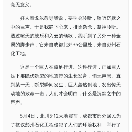
毫无意义。
好人泰戈尔教导我说，要学会聆听，聆听沉默之
中的巨声。于是我静下心来，排除杂念，凝神聆听。
透过喧天的鼓乐和入云的颂歌，我听到了另外一种金
属的脚步声，它来自成都北郊36公里处，来自彭州石
化工地。
这是一个巨人在蹑足行进。这种行进，正如巨人
足下那隐伏断裂的地震带的生长发育，悄无声息。直
到某一天，断裂瞬间发生，巨人轰然倒地，发出惊天
动地的致命一击，人们才会明白，什么是沉默之中的
巨声。
5月4日，北川5·12大地震前，成都市部分居民为
了抗议彭州石化工程侵犯了人们的环境权利，举行了