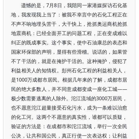
遗憾的是，7月8日，我陪同一家港媒探访石化基
地，我发现我上当了：被我不幸言中的石化工程正在
不声不响地埋头苦干，大干快上，抢抓奥运商机抢抓
地震商机：已经全面开工的问题工程，正在变成难以
纠正的既成事实。这个事实，使中石油康总的表态和
国家环保部的声明，显得有些滑稽。说话的，如果管
不了干活的，就是在掩护干活的。这种掩护，侵犯了
利益相关人的知情权。彭州石化工程的利益相关人，
是1000万成都市居民。根据几年来的了解，成都市居
民的绝大多数人，并不同意成都变成一座化工城——
极少数需要逃离的人除外。沱江流域的3000万居民，
也不愿意沱江超量接受石化污水，成为一条难以治愈
的化工河。这两个不愿意的真实性，谁都可以质疑，
验证的方法是：在成都市和沱江流域，举行一次全民
公决，让共和国公民，真正行使一次表达权；让利益