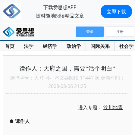
下载爱思想APP
立即下载
随时随地阅读精品文章
登录
注册
首页
法学
经济学
政治学
国际关系
社会学
谭作人：天府之国，需要“活个明白”
选择字号：
大
中
小
本文共阅读 11441 次 更新时间：
2008-08-06 21:25
进入专题：
汶川地震
●
谭作人