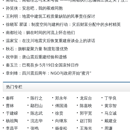
孙笑侠：安息吧，我的罹难同胞
王利明：地震中建筑工程质量缺陷的民事责任探讨
徐晓军 瞿谋：制度空间与建构行动：灾后财富分配中的乡村精英
南都社论：躺在时间的河流上怀念他们
温家宝：在汶川地震灾后恢复重建座谈会上的讲话
秋石：旗帜凝聚力量 制度彰显优势
祝华新：唐山震后重建经验和遗憾
秦玉兰：巴蜀吾乡·5月19日全国哀悼日作
章剑锋：四川震后两年：NGO与政府开始“蜜月”
热门专栏
秦晖
陈行之
郑永年
龙应台
丁学良
曹林
鄢烈山
傅国涌
陈嘉映
黄宗智
于建嵘
陈志武
徐贲
郭宇宽
马立诚
杨祖陶
沈志华
向继东
赵汀阳
戴建业
李昌平
张鸣
杨奎松
王海光
周濂