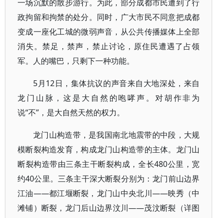
一场沉默的散步游行。为此，部分成都市民遭到了行
政拘留和拘禁的处分。同时，广大市民不同意把成都
变成一座化工城的微弱声音，从公共传播媒体上全部
消失。禁足，禁声，禁止讨论，原住民遭遇了占领
军。人的嘴巴，只剩下一种功能。
5月12日，集体抗议的声音来自大地深处，来自
龙门山脉，这是大自然的咆哮声。对胡作非为
说“不”，是大自然天然的权力。
龙门山构造带，是我国南北地震带的中段，大规
模断裂构造发育，构成龙门山构造带的主体。龙门山
断裂构造带由三条主干断裂构成，全长480公里，宽
约40公里。三条主干深大断裂分别为：龙门前山边界
江油——都江堰断裂，龙门山中央北川——映秀（中
滩铺）断裂，龙门后山边界汶川——茂汶断裂（详图