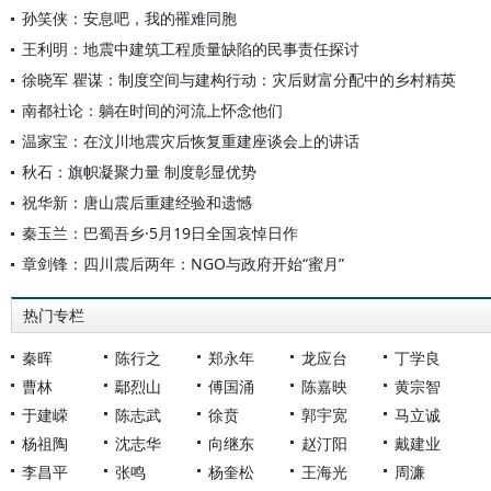
孙笑侠：安息吧，我的罹难同胞
王利明：地震中建筑工程质量缺陷的民事责任探讨
徐晓军 瞿谋：制度空间与建构行动：灾后财富分配中的乡村精英
南都社论：躺在时间的河流上怀念他们
温家宝：在汶川地震灾后恢复重建座谈会上的讲话
秋石：旗帜凝聚力量 制度彰显优势
祝华新：唐山震后重建经验和遗憾
秦玉兰：巴蜀吾乡·5月19日全国哀悼日作
章剑锋：四川震后两年：NGO与政府开始“蜜月”
热门专栏
秦晖
陈行之
郑永年
龙应台
丁学良
曹林
鄢烈山
傅国涌
陈嘉映
黄宗智
于建嵘
陈志武
徐贲
郭宇宽
马立诚
杨祖陶
沈志华
向继东
赵汀阳
戴建业
李昌平
张鸣
杨奎松
王海光
周濂