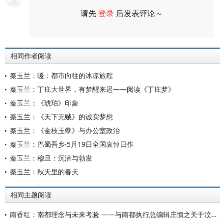
请先
登录
后发表评论～
评论
相同作者阅读
秦玉兰：暖：都市向往的冰凉旅程
秦玉兰：丁庄大世界，有梦醒来迟——阅读《丁庄梦》
秦玉兰：《琥珀》印象
秦玉兰：《天下无贼》的诚实梦想
秦玉兰：《金枝玉孽》与办公室政治
秦玉兰：巴蜀吾乡·5月19日全国哀悼日作
秦玉兰：穆旦：沉潜与勃发
秦玉兰：秋天里的春天
相同主题阅读
南香红：南都理念与未来考验 ——与南都执行总编辑庄慎之关于汶川地震报道的对话