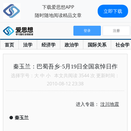
下载爱思想APP
立即下载
随时随地阅读精品文章
登录
注册
首页
法学
经济学
政治学
国际关系
社会学
秦玉兰：巴蜀吾乡·5月19日全国哀悼日作
选择字号：
大
中
小
本文共阅读 3544 次 更新时间：
2010-08-12 23:38
进入专题：
汶川地震
●
秦玉兰