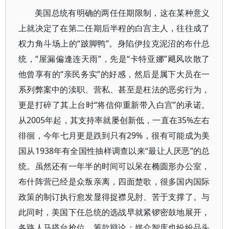
美国总统有明确的两任任期限制，这在某种意义
上就决定了在第二任期后半程的白宫主人，往往成了
权力角斗场上的“跛脚鸭”。身陷伊拉克泥沼的布什总
统，“屋漏偏逢连天雨”，先是“卡特亚娜”飓风吹散了
他曾享有的“亲民务实”的好感，然后是属下大员在一
系列弊案中的渎职、营私、甚至是枉法的恶劣行为，
更是打碎了其上台时“将信仰重新带入白宫”的承诺。
从2005年起，其支持率就屡创新低，一直在35%左右
徘徊，今年七月更是跌到只有29%，很有可能成为美
国从1938年有全国性抽样调查以来“最让人厌恶”的总
统。虽然还有一年半的时间可以呆在椭圆形办公室，
布什阵营已经是众叛亲离，四面楚歌，很多国内国际
政策的制订执行愈发显得捉襟见肘、苦于支撑了。与
此同时，美国下任总统的选战早就紧锣密鼓地展开，
各路人马搭台抢位，筹款辩论；媒介智库也纷纷品头