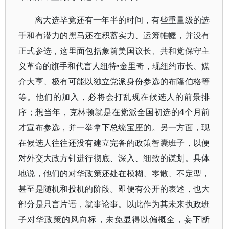
离大选毕竟还有一年半的时间，有些重量级的选
手和有潜力的黑马还在积蓄实力、运筹帷幄，并没有
正式参选，这里面包括象前美国议长、共和党保守主
义革命的旗手和代言人纽特•金里奇，现纽约市长、媒
介大亨、极有可能以独立党派身份参选的布隆伯格等
等。他们的加入，必将会打乱现在候选人的前景排
序；想当年，克林顿就是在党派全国初选的4个月前
才宣布参选，并一举拿下总统宝座的。另一方面，现
在候选人往往还没有建立完备的政策智囊班子，以便
对外交大政方针进行彻底、深入、细致的谋划。具体
地说，他们的对华政策还处在模糊、零散、不定型，
甚至是随机和投机的阶段。即便有公开的表述，也大
部分是只言片语，就事论事。以此作为其未来执政班
子对华政策的风向标，未免显得以偏概全，妄下断