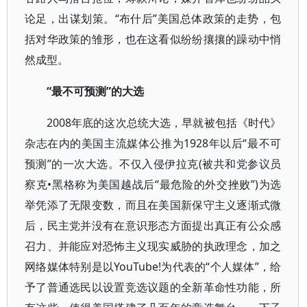
论足，出谋划策。“布什后”美国总体政策的走势，包
括对华政策的雏形，也在这看似纷纷攘攘的躁动中悄
然成型。
“最不可预测”的大选
2008年底的这次总统大选，早就被包括《时代》
杂志在内的美国主流媒体公推为1928年以后“最不可
预测”的一次大选。不仅入侵伊拉克(被共和党参议员
察克•黑格称为美国越战后“最危险的外交挫败”)为选
举凭添了无限变数，而且在美国新保守主义逐渐式微
后，民主党并没有在意识形态方面提出真正有公众感
召力、并能应对恐怖主义现实威胁的执政理念，加之
网络媒体特别是以YouTube!为代表的“个人媒体”，给
予了普通选民以设置竞选议题的全新革命性功能，所