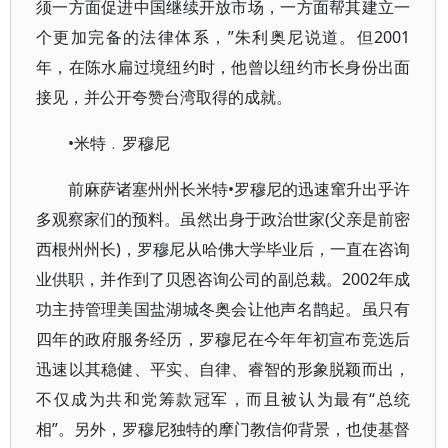
须一方面促进中国继续开放市场，一方面帮其建立一
个更加完备的法律体系，”朱利奥尼说道。但2001
年，在陈水扁过境纽约时，他曾以纽约市长身份出面
接见，并公开夸赞台湾取得的成就。
•米特﹒罗穆尼
前麻萨诸塞州州长米特•罗穆尼的迅速窜升出乎许
多观察家们的预料。虽然出身于政治世家(父亲是前密
西根州州长)，罗穆尼从哈佛大学毕业后，一直在咨询
业供职，并作到了贝恩咨询公司的副总裁。2002年成
功主持管理美国盐湖城冬奥会让他声名鹊起。虽只有
四年的政府服务经历，罗穆尼在今年年初宣布竞选后
迅速以其稳健、平实、自律、睿智的形象脱颖而出，
不仅成为共和党筹款冠军，而且被认为最有“总统
相”。另外，罗穆尼独特的摩门教信仰背景，也使基督