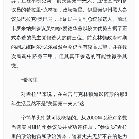
异，且在不断更新，前美国第一夫人、连任纽约州参
议员的希拉里•克林顿，政坛新星、伊里诺伊州黑人参
议员巴拉克•奥巴马，上届民主党副总统候选人、前北
卡罗来纳州参议员约翰•爱德华兹以较大优势占据了正
式参选的民主党候选人的前三位。前克林顿政府时期
的副总统阿尔•戈尔虽然至今仍享有较高民望，并在数
次民调中跻身三甲，但其真正参选的可能性微乎其
微。
•希拉里
对希拉里来说，在白宫与克林顿如影随形的那8
年生活显然不是“美国第一夫人”这
个简单头衔就可以概括的。从2000年以绝对多数
当选美国纽约州参议员并成功连任后，“参议员”希拉
里的政治抱负和政治资本，随着丈夫无所不在的魅力