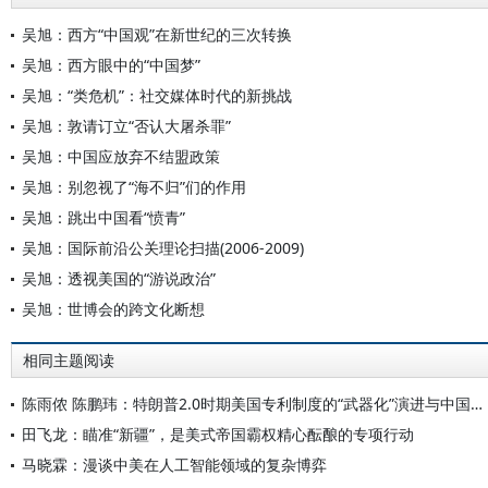
吴旭：西方“中国观”在新世纪的三次转换
吴旭：西方眼中的“中国梦”
吴旭：“类危机”：社交媒体时代的新挑战
吴旭：敦请订立“否认大屠杀罪”
吴旭：中国应放弃不结盟政策
吴旭：别忽视了“海不归”们的作用
吴旭：跳出中国看“愤青”
吴旭：国际前沿公关理论扫描(2006-2009)
吴旭：透视美国的“游说政治”
吴旭：世博会的跨文化断想
相同主题阅读
陈雨侬 陈鹏玮：特朗普2.0时期美国专利制度的“武器化”演进与中国应对
田飞龙：瞄准“新疆”，是美式帝国霸权精心酝酿的专项行动
马晓霖：漫谈中美在人工智能领域的复杂博弈