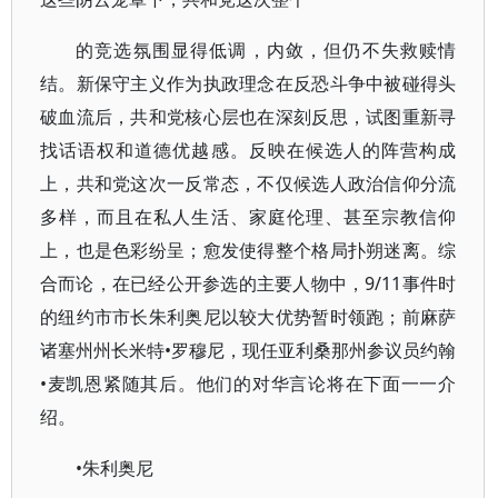
的竞选氛围显得低调，内敛，但仍不失救赎情
结。新保守主义作为执政理念在反恐斗争中被碰得头
破血流后，共和党核心层也在深刻反思，试图重新寻
找话语权和道德优越感。反映在候选人的阵营构成
上，共和党这次一反常态，不仅候选人政治信仰分流
多样，而且在私人生活、家庭伦理、甚至宗教信仰
上，也是色彩纷呈；愈发使得整个格局扑朔迷离。综
合而论，在已经公开参选的主要人物中，9/11事件时
的纽约市市长朱利奥尼以较大优势暂时领跑；前麻萨
诸塞州州长米特•罗穆尼，现任亚利桑那州参议员约翰
•麦凯恩紧随其后。他们的对华言论将在下面一一介
绍。
•朱利奥尼