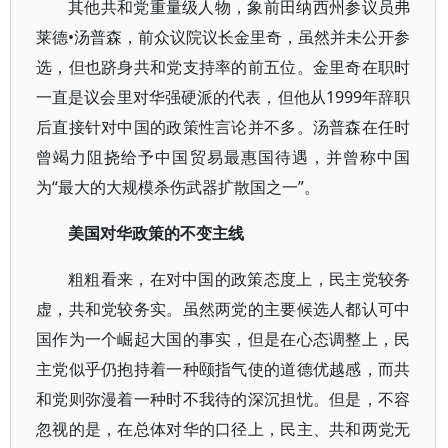
其他共和党重量级人物，象前田纳西州参议员弗
莱德•汤普森，前众议院议长金里奇，虽然并未公开参
选，但也跻身共和党支持率的前五位。金里奇在职时
一直是议会里对华强硬派的代表，但他从1999年辞职
后直接针对中国的政策性言论并不多。汤普森在任时
曾竭力阻挠给予中国贸易最惠国待遇，并曾称中国
为“最大的大规模杀伤武器扩散国之一”。
美国对华政策的不变主线
粗粗看来，在对中国的政策态度上，民主党较务
虚，共和党较务实。虽然两党的主要候选人都认可中
国作为一个崛起大国的事实，但是在心态调整上，民
主党似乎仍抱持着一种颐指气使的道德优越感，而共
和党则弥漫着一种时不我待的深沉担忧。但是，不容
忽视的是，在总体对华的口径上，民主、共和两党无