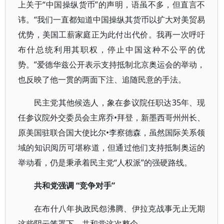
上关于“中国操纵货币”的声明，语虽不多，但直言不
讳。“我们一直都知道中国操纵其货币以扩大对美贸易
优势，美国工薪家庭正为此付出代价。我再一次呼吁
布什总统利用其职权，停止中国这种不公平的优
势。”爱德华兹公开表示支持抵制北京奥运会的举动，
也反映了他一贯的两面下注、追随民意的手法。
民主党其他候选人，象在参议院任职达35年、现
任参议院外交委员会主席乔•拜登，新墨西哥州州长、
原美国驻联合国大使比尔•李察德森，虽然国际关系领
域的知识阅历可堪称道，但通过他们支持抵制奥运的
举动看，仍是秉承着民主党“人权派”的强硬路线。
共和党强调 “竞争对手”
在布什八年执政民怨沸腾、伊拉克战事无止无期
这些阴云笼罩下，共和党这次整个