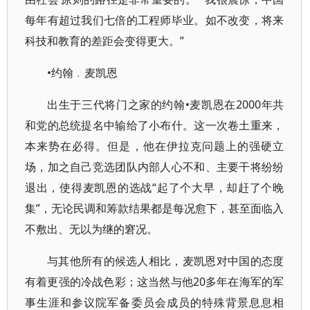
每年有超过我们七倍的工程师毕业。如不改变，将来
科技和教育的差距会变得更大。”
•约翰﹒麦凯恩
出生于三代将门之家的约翰•麦凯恩在2000年共
和党的总统提名中输给了小布什。这一次卷土重来，
本来势在必得。但是，他在伊拉克问题上的强硬立
场，加之自己竞选团队内部人心不和、主要干将纷纷
退出，使得麦凯恩的选战“起了个大早，却赶了个晚
集”，无论民调和筹款结果都是每况愈下，甚至面临入
不敷出、无以为继的窘况。
与其他所有的候选人相比，麦凯恩对中国的态度
有着更强的冷战色彩；这当然与他20多年在海军的军
事生涯和参议院军备委员会成员的特殊背景息息相