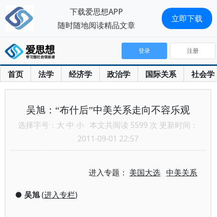
下载爱思想APP
立即下载
随时随地阅读精品文章
登录
注册
首页
法学
经济学
政治学
国际关系
社会学
吴旭：“布什后”中美关系走向不容乐观
选择字号：
大
中
小
本文共阅读 5599 次 更新时间：
2011-09-01 22:57
进入专题：
美国大选
中美关系
●
吴旭
(
进入专栏
)