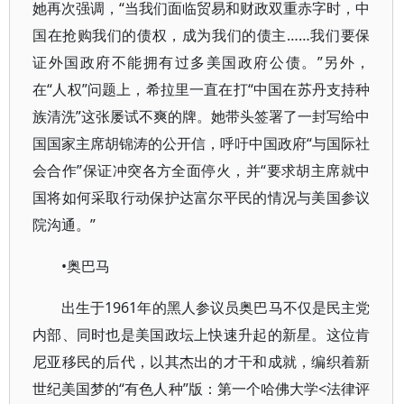
她再次强调，“当我们面临贸易和财政双重赤字时，中
国在抢购我们的债权，成为我们的债主……我们要保
证外国政府不能拥有过多美国政府公债。”另外，
在“人权”问题上，希拉里一直在打“中国在苏丹支持种
族清洗”这张屡试不爽的牌。她带头签署了一封写给中
国国家主席胡锦涛的公开信，呼吁中国政府“与国际社
会合作”保证冲突各方全面停火，并“要求胡主席就中
国将如何采取行动保护达富尔平民的情况与美国参议
院沟通。”
•奥巴马
出生于1961年的黑人参议员奥巴马不仅是民主党
内部、同时也是美国政坛上快速升起的新星。这位肯
尼亚移民的后代，以其杰出的才干和成就，编织着新
世纪美国梦的“有色人种”版：第一个哈佛大学<法律评