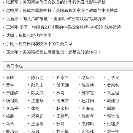
张腾军：美国新生代国会议员的涉华行为及其影响探析
赵明昊：低成本霸权护持：美国新版国家安全战略与中美博弈
岳圣淞：“联动”与“限度”：美国对华“三海联动”战略探析
王鸿刚 姜平：特朗普2.0时期的中美战略相持与中国的战略运筹
达巍：多极化时代的美国
丁刚：独立日烟花映照下的中美关系
郑永年：美国霸权是在衰落退场，还是在转质转型？
热门专栏
秦晖
陈行之
郑永年
龙应台
丁学良
曹林
鄢烈山
傅国涌
陈嘉映
黄宗智
于建嵘
陈志武
徐贲
郭宇宽
马立诚
杨祖陶
沈志华
向继东
赵汀阳
戴建业
李昌平
张鸣
杨奎松
王海光
周濂
杨鹏
邓晓芒
王缉思
陈奉孝
郭世佑
马玲
王振东
狄马
袁伟时
史啸虎
熊培云
秋风
刘小枫
孟令伟
雷一宁