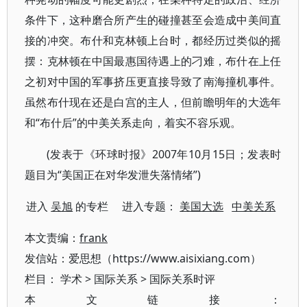
条件下，这种磨合所产生的碰撞甚至会造成中美间直
接的冲突。布什和克林顿上台时，都经历过类似的摇
摆：克林顿在中国最惠国待遇上的刁难，布什在上任
之初对中国的军事挤压更直接导致了南海撞机事件。
虽然布什现在还是白宫的主人，但前瞻明年的大选年
和“布什后”的中美关系走向，着实不容乐观。
(发表于《环球时报》2007年10月15日；发表时
题目为“美国正在对华发泄失落情绪”)
进入
吴旭
的专栏 进入专题：
美国大选
中美关系
本文责编：
frank
发信站：爱思想（https://www.aisixiang.com）
栏目：
学术
>
国际关系
>
国际关系时评
本文链接：