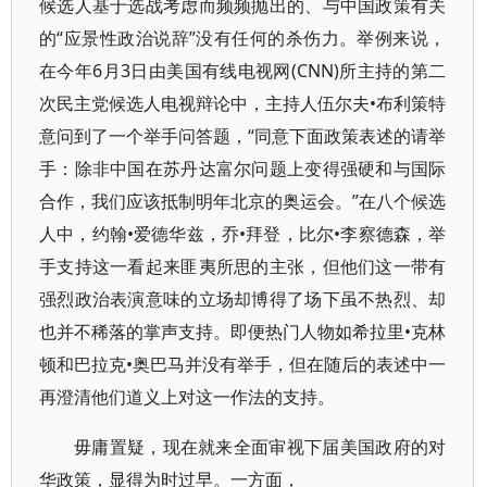
候选人基于选战考虑而频频抛出的、与中国政策有关
的“应景性政治说辞”没有任何的杀伤力。举例来说，
在今年6月3日由美国有线电视网(CNN)所主持的第二
次民主党候选人电视辩论中，主持人伍尔夫•布利策特
意问到了一个举手问答题，“同意下面政策表述的请举
手：除非中国在苏丹达富尔问题上变得强硬和与国际
合作，我们应该抵制明年北京的奥运会。”在八个候选
人中，约翰•爱德华兹，乔•拜登，比尔•李察德森，举
手支持这一看起来匪夷所思的主张，但他们这一带有
强烈政治表演意味的立场却博得了场下虽不热烈、却
也并不稀落的掌声支持。即便热门人物如希拉里•克林
顿和巴拉克•奥巴马并没有举手，但在随后的表述中一
再澄清他们道义上对这一作法的支持。
毋庸置疑，现在就来全面审视下届美国政府的对
华政策，显得为时过早。一方面，