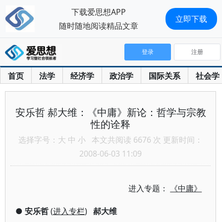
下载爱思想APP
立即下载
随时随地阅读精品文章
登录
注册
首页
法学
经济学
政治学
国际关系
社会学
安乐哲 郝大维：《中庸》新论：哲学与宗教
性的诠释
选择字号：
大
中
小
本文共阅读 6676 次 更新时间：
2008-06-03 11:09
进入专题：
《中庸》
●
安乐哲
(
进入专栏
)
郝大维