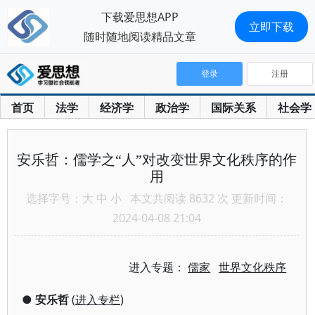
下载爱思想APP
立即下载
随时随地阅读精品文章
登录
注册
首页
法学
经济学
政治学
国际关系
社会学
安乐哲：儒学之“人”对改变世界文化秩序的作
用
选择字号：
大
中
小
本文共阅读 8632 次 更新时间：
2024-04-08 21:04
进入专题：
儒家
世界文化秩序
●
安乐哲
(
进入专栏
)