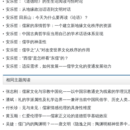
安乐哲：《道德经》的生生论阅读与恒时论
安乐哲：从地缘政治话语到文明对话
安乐哲 田辰山：今天为什么要再读《论语》？
安乐哲：儒家的亲情哲学：一个建立新地缘文化秩序的资源
安乐哲：中国古典哲学应当用自己的学术话语体系呈现
安乐哲：儒学的神圣性
安乐哲：儒学之“人”对改变世界文化秩序的作用
安乐哲：“西儒”是怎样看“东儒”的？
安乐哲：适应需求，如何发展——儒学文化的变通发展动力
相同主题阅读
张志刚：儒家文化与宗教中国化——以中国宗教通史为线索的学理沉
潘斌：礼的学派属性及礼学边界——兼评当前中国民俗学、
付长珍：见与未见：儒家情感伦理的具身性维度
黄玉顺：仁爱伦理学——儒家正义论的道德哲学基础效应
吴婕：儒门内的陶渊明？——唐文明《隐逸之间：陶渊明精神世界中