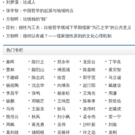
刘梦溪：论成人
张学智：中国哲学的起源与地域特点
方朝晖：论慎独的“独”
匡钊：德性与工夫：比较哲学视域下早期儒家“为己之学”的公共意义
方朝晖：德何以有威？——儒家德性原则的文化心理机制
热门专栏
秦晖
陈行之
郑永年
龙应台
丁学良
曹林
鄢烈山
傅国涌
陈嘉映
黄宗智
于建嵘
陈志武
徐贲
郭宇宽
马立诚
杨祖陶
沈志华
向继东
赵汀阳
戴建业
李昌平
张鸣
杨奎松
王海光
周濂
杨鹏
邓晓芒
王缉思
陈奉孝
郭世佑
马玲
王振东
狄马
袁伟时
史啸虎
熊培云
秋风
刘小枫
孟令伟
雷一宁
周枫
蒋兆勇
吴伟
沙叶新
刘瑜
葛剑雄
储昭根
吴稼祥
许之远
袁刚