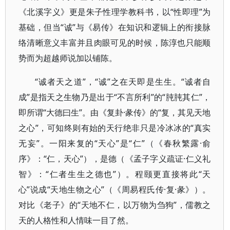
《北溪字义》更是朱子性理学教科书，以“性即理”为
基础，但当“诚”与《易传》在知识和逻辑上的衔接脉
络清晰意义丰富并且肉眼可见的时候，陈淳也只能顺
势而为超越师说加以铺陈。
“诚者天之道”，“诚”之在天即是生生。“诚者自
成”是指天之生物乃是出于“不言所利”的“肫肫其仁”，
即所谓“大德曰生”。由《复卦·彖传》的“复，其见天地
之心”，可知终则有始的天行绝非只是冷冰冰的“真实
无妄”。一阳来复的“天心”是“仁”（《春秋繁露·俞
序》：“仁，天心”），是德（《孟子字义疏证·仁义礼
智》：“仁者生生之德也”）。程颐更直接将此“天
心”说成“天地生物之心”（《周易程氏传·复·彖》）。
对比《老子》的“天地不仁，以万物为刍狗”，儒教之
天的人格性和人情味一目了然。