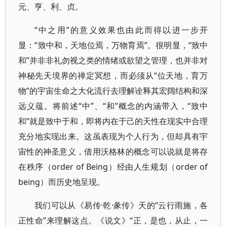
元、亨、利、贞。
“中之用”的意义效果也由此而得以进一步开
显：“致中和，天地位焉，万物育焉”。很明显，“致中
和”并非非礼勿视之类的情绪或欲望之管理，也并非对
神秘先天境界的禅定冥想，而必须从“位天地，育万
物”的宇宙生命之大化流行去理解诠释其宏阔结构和深
远义蕴。将前述“中”、“和”概念的内涵带入，“致中
和”就是致中于和，即将内在于己的天性在现实中合理
充分地实现出来。这虽表现为个人行为，但却具有宇
宙性的神圣意义，借用沃格林的概念可以说就是将存
在秩序（order of Being）经由人生规划（order of
being）而历史地呈现。
我们可以从《易传·乾·彖传》天的“云行雨施，各
正性命”来理解这点。《说文》“正，是也，从止，一