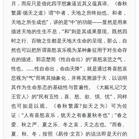
月，而应只是借此四字想象逼近其义蕴真谛。《春秋
繁露·循天之道》谓“中者，天地之所终始也。和者，
天地之所生成也”，讲的是“中”的功能——显然是用来
描述天地的生生不息，“和”则是其成果显现。既然四
时之行、百物之生都是天地大生命的呈现，那么，自
然也可以把所谓喜怒哀乐视为某种象征用于对生命存
在的描述。郭店楚简《性自命出》的“喜怒哀悲之气，
性也。……性自命出，命由天降”，就是通过将喜怒哀
悲视为“气”而将其抽象化，并将其溯源于天，以说明
其作为生命形态的基础性与普遍性。《大戴礼记?文
王官人》的“民有五性，喜、怒、欲、惧、忧”，同样
也可如是以观。《春秋繁露?如天之为》可为佐
证：“人有喜怒哀乐，犹天之有春夏秋冬也”；“春之
爱、秋之严、夏之乐、冬之哀，天之志也。”而春、
夏、秋、冬，按照《易传·文言》的说法即是天行的