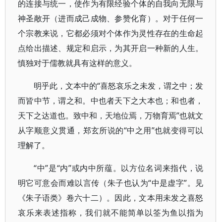
的连接与统一，使作为有限经验个体的自我向无限与
神圣敞开（进而成己成物、参赞化育）。对于任何一
个宗教来说，它都必须对个体作为灵性存在的生命起
点给出描述、规定和启示，为其开启一种新的人生。
慎独对于儒教就具有这样的意义。
明乎此，文本中的“喜怒哀乐之未发，谓之中；发
而皆中节，谓之和。中也者天下之大本也；和也者，
天下之达道也。致中和，天地位焉，万物育焉”也就文
从字顺意义贯通，郑玄所说的“中之用”也就变得可以
理解了。
“中”是“内”或内中所蕴。以方位名词来指代，说
明它可意会而难以言传（朱子也认为“中是虚字”。见
《朱子语类》卷六十二）。因此，文本用未发之喜怒
哀乐来表述指称，我们就不能简单以筌为鱼以指为