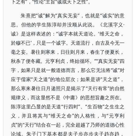
下之有”，“性论”主旨“诚成天下之性”。
朱熹把“诚”解为“真实无妄”，也就是“诚实”的意
思。但他的学生陈淳却并没顺从此说。《北溪字义·
诚》是这样表述的：“诚字本就天道论。‘维天之命，
於穆不已’，只是一个诚字。天道流行，自古及今无一
毫之妄。暑往则寒来，日往则月来，春生了便夏长，
秋杀了便冬藏。元亨利贞，终始循环。”“真实无妄”四
字，如果只是就一般道德而言，那么它无法将“诚”对
应于儒家“天之道”的地位层次；如果是讲“天之道”，
那么寒来暑往日月递照只是揭示了“天行有常”的自然
规律义，而这显然不是《中庸》的思想旨趣之所在。
陈淳这里凸显的是天道“行四时”、“生百物”之生生之
义，并且将其与“维天之命”的人格性，与“元亨利
贞”的“天行”结合在一起，完全超越了乃师的道德心性
论域。朱子门下基本都是夫子步亦步夫子趋亦趋，