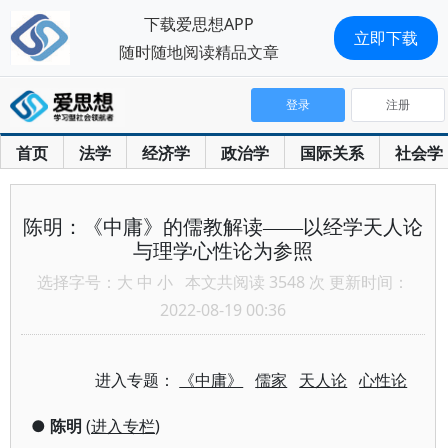
下载爱思想APP
立即下载
随时随地阅读精品文章
登录
注册
首页
法学
经济学
政治学
国际关系
社会学
陈明：《中庸》的儒教解读——以经学天人论
与理学心性论为参照
选择字号：
大
中
小
本文共阅读 3548 次 更新时间：
2022-08-19 00:36
进入专题：
《中庸》
儒家
天人论
心性论
●
陈明
(
进入专栏
)