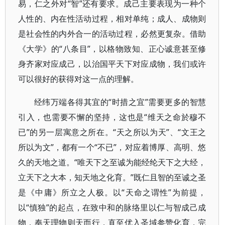
易，仁之外对“智”还有要求。成己主要表现为一种个
人性的、内在性活动过程，相对单纯；成人、成物则
是社会性的内外合一的活动过程，必然更复杂。借助
《大学》的“八条目”，以格物致知、正心诚意甚至修
身齐家对应成己，以治国平天下对应成物，我们或许
可以很好的获得对这一点的理解。
经纬万端各得其宜的“时措之宜”需要更多的智慧
引入，也需要不懈的坚持，这也是“维天之命於穆不
已”的另一层寓意之所在。“天之所以为天”、“文王之
所以为文”，都有一个“不已”，对应着博厚、高明、悠
久的天地之道。“唯天下之至诚为能经纶天下之大经，
立天下之大本，知天地之化育。”既仁且智的至诚之圣
是《中庸》所立之人极。以“天命之谓性”为前提，
以“慎独”的起点，在致中和的脉络里以仁与智成己成
物，奉天理物则天而行，直至优入圣域参赞化育，完