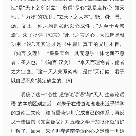
性”是“天下之所以立”；所谓“尽心”就是发挥心“知天
地，宰万物”的功用，“立天下之大本”。尧、舜、禹、
汤、文王、仲尼均是如此以心成性，“人至于今赖
焉”。朱子批评《知言》“此书之言尽心，大抵皆是就
功用上说”,其实这才是《中庸》真正的义理本旨。
《知言·义理》：“皇皇天命，其无息乎！体之而不息
者，圣人也。”《知言·汉文》：“奉天而理物者，儒者
之大业也。”这一天人关系架构，是由“天行健，君子
以自强不息”奠定确立的。[9]
明确了这一“心性-道德论话语”与“天人-生命论话
语”的本质区别之后，对朱子在借道湖湘走出近乎禅学
的道南工夫论，继而重读伊川完成自己的体系，再反
戈一击编撰《知言疑义》对五峰之学严加批评就很好
理解了。因为，朱子抛弃道南学派的心之迷惑一开始