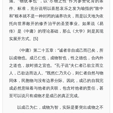
涵。“物犹事也”，以“尽物之性”作为参赞化育的条
件、标准，充分说明以喜怒哀乐之发为喻指的“致中
和”根本就不是一种封闭的涵养功夫，而是以天地为依
托向世界敞开的修齐治平的圣贤事业。如果说《易
传》是《中庸》的理论基础，那么《大学》则是其现
实展开方式。[5]
《中庸》第二十五章：“诚者非自成己而已矣，所
以成物也。成己仁也，成物智也，性之德也，合内外
之道也，故时措之宜也。”孔子说“夫仁者己欲立而立
人，己欲达而达人。”既然仁乃天心，则仁者自然与物
同体，民胞物与没有边界分际。因此，成己的自我完
成必然意味着与他者的关联，包含对他者的责任，甚
至可以说只有成物才是成己的真正完成。
以成己为仁，成物为智，实际是要突出成物之不