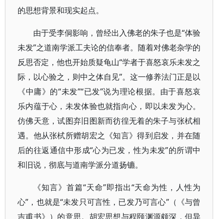
的思想背景和现实起点。
由于受李侗影响，曾经出入佛老的朱子也是“体验
未发”之道南学派工夫论的信奉者。随着对佛老杂学的
反思否定，他也开始质疑龟山“学者于喜怒哀乐未发之
际，以心验之，则中之体自见”。这一修养法门正是以
《中庸》的“未发”“已发”说为理论根据。由于喜怒哀
乐内蕴于心，未发体验也就指向心，即以未发为心。
仿佛天意，试图弃旧图新而彷徨无着的朱子与张栻相
遇。他从张栻所赠胡宏之《知言》得到启发，并在随
后的往返通信中形成“心为已发，性为未发”的所谓中
和旧说，彻底与道南学派分道扬镳。
《知言》首篇“天命”即指出“天命为性，人性为
心”，也就是“未发只可言性，已发乃可言心”（《与曾
吉甫书》）的意思。胡宏思想与程颐渊源颇深，但异