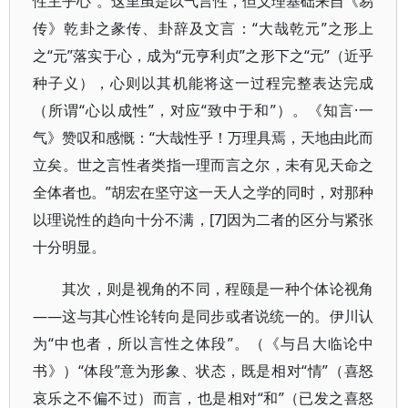
性主乎心”。这里虽是以气言性，但义理基础来自《易
传》乾卦之彖传、卦辞及文言：“大哉乾元”之形上
之“元”落实于心，成为“元亨利贞”之形下之“元”（近乎
种子义），心则以其机能将这一过程完整表达完成
（所谓“心以成性”，对应“致中于和”）。《知言·一
气》赞叹和感慨：“大哉性乎！万理具焉，天地由此而
立矣。世之言性者类指一理而言之尔，未有见天命之
全体者也。”胡宏在坚守这一天人之学的同时，对那种
以理说性的趋向十分不满，[7]因为二者的区分与紧张
十分明显。
其次，则是视角的不同，程颐是一种个体论视角
——这与其心性论转向是同步或者说统一的。伊川认
为“中也者，所以言性之体段”。（《与吕大临论中
书》）“体段”意为形象、状态，既是相对“情”（喜怒
哀乐之不偏不过）而言，也是相对“和”（已发之喜怒