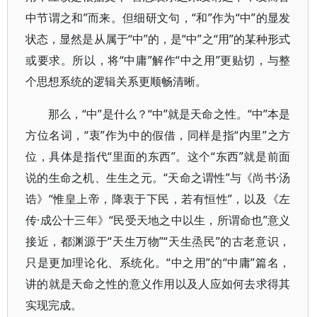
中节谓之和”而来。但细研文句，“和”作为“中”的显发
状态，显然是从属于“中”的，是“中”之“用”的某种形式
或要求。所以，将“中庸”解作“中之用”更贴切，与整
个思想系统的逻辑关系更顺畅清晰。
那么，“中”是什么？“中”就是天命之性。“中”本是
方位名词，“衷”作为中的假借，同样是指“内里”之方
位，具体是指代“里面的东西”。这个“东西”就是前面
说的生命之机、生生之元。“天命之谓性”与《尚书·汤
诰》“惟皇上帝，降衷于下民，若有恒性”，以及《左
传·成公十三年》“民受天地之中以生，所谓命也”意义
接近，都渊源于“天生万物”“天生烝民”的古老意识，
只是更加理论化、系统化。“中之用”的“中庸”篇名，
讲的就是天命之性的意义作用以及人应如何去求得其
实现完成。