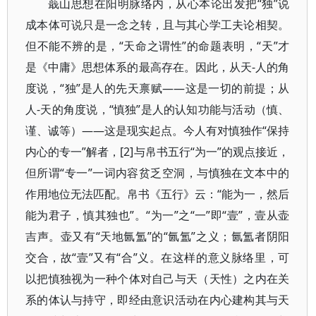
蕺山思想在阳明脉络内，从心本论出发把“独”说
成本体可说只是一念之转，且与其心学工夫论相契。
但不能不辨的是，“天命之谓性”的命题表明，“天”才
是《中庸》思想体系的最高存在。因此，从天-人的角
度说，“独”是人的先天禀赋——这是一切的前提；从
人-天的角度说，“慎独”是人的认知功能与活动（慎、
谨、诚等）——这是现实起点。今人有对慎独作“保持
内心的专一”解者，[2]与帛书五行“为一”的观点接近，
但所谓“专一”一词内容贫乏空洞，与慎独在文本中的
作用地位无法匹配。帛书《五行》云：“能为一，然后
能为君子，慎其独也”。“为一”之“一”即“壹”，壹从壶
吉声。壶又有“天地氤氲”的“氤氲”之义；氤氲者阴阳
交合，故“壹”又有“合”义。在这样的意义脉络里，可
以把慎独视为一种个体对自己与天（天性）之内在关
系的体认与持守，即经由意识活动在内心建构其与天