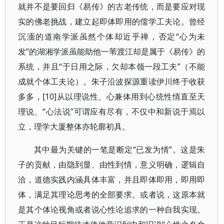
就并不是要回归《易传》的古老传统，而是要应对现
实的佛老挑战，建立起即体即用的儒学工夫论。曾经
沉湎的道南学派虽然个体却近乎禅，否定“心为未
发”的湖湘学派虽能助他一苇渡江却是属于《易传》的
系统，并且“于日用之际，欠却本领一段工夫”（不能
成就个体工夫论）。朱子沿波探源重读伊川终于收获
多多，[10]从以理说性、心兼体用到心统性情直至天
理说、“心法说”可谓应有尽有，不仅中和新说于焉以
立，理学大厦整体亦轮廓初具。
其中最为关键的一笔是断定“已发为情”。这是朱
子的贡献，由隐到显、由性到情，意义明确，逻辑自
洽，道德实践内涵具体丰富，并且即体即用，即用即
体，满足其理论思考的全部要求。或者说，这原本就
是其个体论视角或者说心性论追求的一种自我实现。