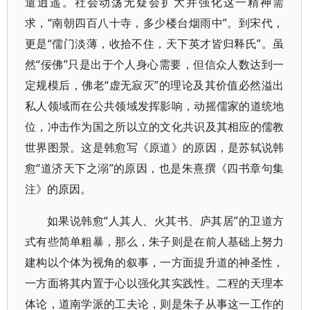
遣逍遥。社会动荡无疑会扩大并强化这一精神需
求，“南朝四百八十寺，多少楼台烟雨中”。到宋代，
更是“儒门淡薄，收拾不住，天下英才皆归释氏”。虽
然“佞佛”只是出于个人身心需要，但信众人数达到一
定规模后，佛老“虚无寂灭”的理论及其价值必然溢出
私人领域而在公共领域发挥影响，动摇儒家的道统地
位，冲击作为国之所以立的文化共识及其相应的儒教
世界图景。这是韩愈写《原道》的原因，是苏轼说韩
愈“道济天下之溺”的原因，也是朱熹撰《四书章句集
注》的原因。
如果说韩愈“人其人、火其书、庐其居”的卫道方
式有些简单粗暴，那么，朱子则是在前人基础上努力
建构以个体为视角的叙事，一方面提升道的神圣性，
一方面将其内置于心以强化其实践性。二程的天理本
体论，道南学派的工夫论，则是朱子从事这一工作的