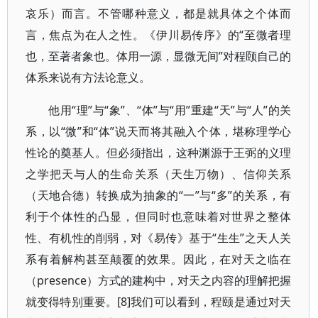
哀乐）而言。不管哪种意义，都是就具体之个体而
言，焦点为在人之性。《伊川易传序》的“至微者理
也，至著者象也。体用一源，显微无间”对程颐自己的
体系来说有方法论意义。
他用“理”与“象”、“体”与“用”重建“天”与“人”的关
系，以“微”和“体”说天而将其融入个体，堪称理学心
性论的奠基人。但必须指出，这种渊源于王弼的义理
之学把天与人的生命关系（天生万物）、信仰关系
（天地合德）转换成为抽象的“一”与“多”的关系，有
利于个体性的凸显，但同时也意味着对世界之整体
性、有机性的削弱，对《易传》基于“生生”之天人关
系有着解构甚至颠覆的效果。因此，在对天之临在
（presence）方式的建构中，对天之内容的理解把握
就变得特别重要。[8]我们可以看到，程颐是通过对天