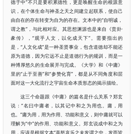
德于中”不只是要积累德性，更是唤醒生命的根源意
识，在个体生命与神圣之天之间建立起联系，使自己
由自在的存在转变为自为的存在。文本中的“自明诚，
谓之教”，与此相对应。其思想渊源也是来自《贲卦·
彖传》，“观乎人文，以化成天下”。需要指出的
是，“人文化成”是一种圣贤事业，包含道德却不能还
原为道德，因为它远不止是道德行为的规训，而是一
种博厚悠久的生命展开与完成。《大学》和《中庸》
里的“止于至善”和“参赞化育”，都是从不同角度和层
面对这一大化流行之宇宙生命本质形态的揭示描绘。
这三个命题跟《中庸》的篇名是什么关系？郑玄
说：“名曰中庸者，以其记中和之为用也。庸，用
也。”庸为用，用为作用、功能和意义，则中庸就可以
理解为“中”的作用、功能和意义。郑玄说成中和之为
用，应该是根据文本“喜怒哀乐之未发谓之中，发而皆