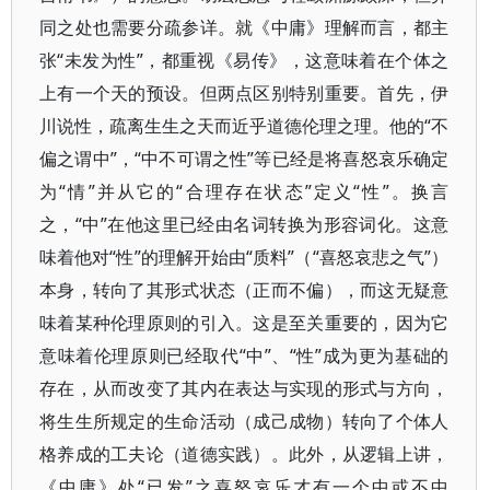
同之处也需要分疏参详。就《中庸》理解而言，都主
张“未发为性”，都重视《易传》，这意味着在个体之
上有一个天的预设。但两点区别特别重要。首先，伊
川说性，疏离生生之天而近乎道德伦理之理。他的“不
偏之谓中”，“中不可谓之性”等已经是将喜怒哀乐确定
为“情”并从它的“合理存在状态”定义“性”。换言
之，“中”在他这里已经由名词转换为形容词化。这意
味着他对“性”的理解开始由“质料”（“喜怒哀悲之气”）
本身，转向了其形式状态（正而不偏），而这无疑意
味着某种伦理原则的引入。这是至关重要的，因为它
意味着伦理原则已经取代“中”、“性”成为更为基础的
存在，从而改变了其内在表达与实现的形式与方向，
将生生所规定的生命活动（成己成物）转向了个体人
格养成的工夫论（道德实践）。此外，从逻辑上讲，
《中庸》处“已发”之喜怒哀乐才有一个中或不中