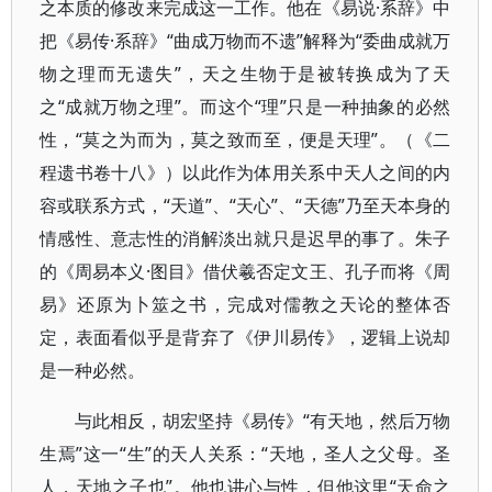
之本质的修改来完成这一工作。他在《易说·系辞》中
把《易传·系辞》“曲成万物而不遗”解释为“委曲成就万
物之理而无遗失”，天之生物于是被转换成为了天
之“成就万物之理”。而这个“理”只是一种抽象的必然
性，“莫之为而为，莫之致而至，便是天理”。（《二
程遗书卷十八》）以此作为体用关系中天人之间的内
容或联系方式，“天道”、“天心”、“天德”乃至天本身的
情感性、意志性的消解淡出就只是迟早的事了。朱子
的《周易本义·图目》借伏羲否定文王、孔子而将《周
易》还原为卜筮之书，完成对儒教之天论的整体否
定，表面看似乎是背弃了《伊川易传》，逻辑上说却
是一种必然。
与此相反，胡宏坚持《易传》“有天地，然后万物
生焉”这一“生”的天人关系：“天地，圣人之父母。圣
人，天地之子也”。他也讲心与性，但他这里“天命之