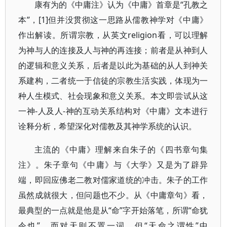
康有为的《中庸注》认为《中庸》首章是“孔教之
本”，[1]但并没贯彻这一思路从儒教神学对《中庸》
作出解读。所谓宗教，从英文religion看，可以理解
为神与人的连接及人与神的再连接；前者是从神到人
的逻辑和意义关系，后者是以此为基础的从人到神关
系建构，二者统一于信徒的宗教生活实践，体现为一
种人生模式、社会现象和意义关系。本文即尝试从这
一神-人及人-神的互动关系结构对《中庸》文本进行
诠释分析，希望深化对儒教及其神学系统的认识。
主流的《中庸》理解来自朱子的《四书章句集
注》。朱子章句《中庸》与《大学》又是为了辟异
端，即回应佛老二教对儒家道统的冲击。朱子的工作
虽然成就很大，但问题也不少。从《中庸章句》看，
最典型的一点就是他是从“命”字开始落笔，所谓“命犹
令也”，而对天则不置一词。但“天命之谓性”中