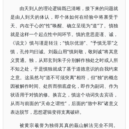
由天到人的理论逻辑既已清晰，接下来的问题就
是由人到天的体认，即个体如何在经验中将禀受于
天、内在于心的“性”唤醒、确立呈现为“道”了。慎独
就是这样一个起点性中间环节。慎的意思是谨、诚，
《说文》慎与谨是转注；“慎尔优游”、“予慎无罪”之
慎，孔传均曰诚。刘蕺山用“慎则敬，敬则诚”将其意
义贯通。独，从郑玄到朱子分别解作独处之时或人所
不知之处，于是慎独就成了基于道德意识的自我约束
之意。这虽然与“道不可须臾离”相符，但“独”的概念
因被解作时间、处所而彻底虚化，即作为副词、作为
状语用于对慎的修。换言之，慎这个动词失去宾语，
从而与前面的“天命之谓性”，后面的“致中和”诸意义
表达脱节，思想逻辑变得支离破碎。
被黄宗羲誉为独得其真的蕺山解法完全不同。