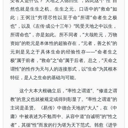
受者又是什么？“天地之大德曰生”，因此这个“性”自
然也就是生生之机、生生之元。口语中的“救命”如
此；王弼注“穷理尽性以至于命”所谓“命者生之极
也”，以及《左传·成公十三年》“民受天地之中以生，
所谓命也”，亦是如此。所不同者，“大哉乾元，万物
资始”的乾元是本体性的超验存在，“元者，善之长”的
元则是见之于具体生命的经验性存——“命者生之
极”属于前者，“救命”之“命”属于后者。总之，“天命之
谓性”的性作为天与人的连接形式，以“生命”为其根本
特征，是人之生命的基础与可能。
这个大本大根确立后，“率性之谓道”、“修道之谓
教”的意义也就被规定或得到彰显了。“率性之谓道”的
主词是圣贤。《易传》中德合天地的“大人”，在《中
庸》中被表述为不勉而中、从容中道“自诚明”的“性之
者”，其循“性”而发的行为堪为天下范式。韩愈《进学