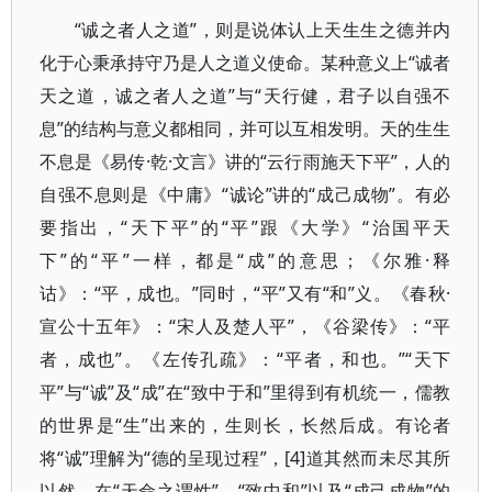
“诚之者人之道”，则是说体认上天生生之德并内
化于心秉承持守乃是人之道义使命。某种意义上“诚者
天之道，诚之者人之道”与“天行健，君子以自强不
息”的结构与意义都相同，并可以互相发明。天的生生
不息是《易传·乾·文言》讲的“云行雨施天下平”，人的
自强不息则是《中庸》“诚论”讲的“成己成物”。有必
要指出，“天下平”的“平”跟《大学》“治国平天
下”的“平”一样，都是“成”的意思；《尔雅·释
诂》：“平，成也。”同时，“平”又有“和”义。《春秋·
宣公十五年》：“宋人及楚人平”，《谷梁传》：“平
者，成也”。《左传孔疏》：“平者，和也。”“天下
平”与“诚”及“成”在“致中于和”里得到有机统一，儒教
的世界是“生”出来的，生则长，长然后成。有论者
将“诚”理解为“德的呈现过程”，[4]道其然而未尽其所
以然。在“天命之谓性”、“致中和”以及“成己成物”的