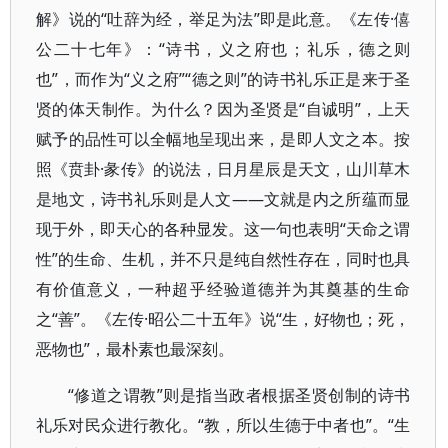
解》说的“吐辞为经，举足为法”即是此意。《左传·僖
公二十七年》：“诗书，义之府也；礼乐，德之则
也”，而作为“义之府”“德之则”的诗书礼乐正是来于圣
贤的体天制作。为什么？因为圣贤是“自诚明”，上天
赋予的品性可以全幅地呈现出来，是即人文之本。按
照《贲卦·彖传》的说法，日月星辰是天文，山川草木
是地文，诗书礼乐则是人文——文就是内之所蕴而显
现于外，即天心的各种显发。这一句也表明“天命之谓
性”的生命、生机，并不只是纯自然性存在，同时也具
有价值意义，一种超乎经验道德并为其奠基的生命
之“善”。《左传·昭公二十五年》说“生，好物也；死，
恶物也”，最朴素也最深刻。
“修道之谓教”则是指当政者根据圣贤创制的诗书
礼乐对民众进行教化。“教，所以生德于中者也”。“生