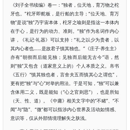
《刘子全书续编》卷一：“独者，位天地，育万物之柁
牙也。”柁牙即舵板，是行船的主导；“位天地、育万
物”是说“独”乃宇宙本体，柁牙之喻则是指这一本体内
在于心，是行为的动力、准则。“独”作为名词作内心
讲，《礼记·礼器》可以支持：“礼之以少为贵者，以
其内心者也……是故君子慎其独也。”《庄子·养生主》
亦有“朝彻而后能见独；见独而后能无古今”语，然
则“独”又包含（道家意义上的）个人本质之义。帛书
《五行》“慎其独也者，言舍夫五而慎其心之谓也”，
更有把“独”与“心”对举的用法。于是可知，“独”可以兼
含体用二义，既是能知（“心之官则思”），也是所知
（天、性、道）。《中庸》相关文字中的“不睹”、“不
闻”与“隐”、“微”都可以指涉内心世界及活动如情感、
意识等，仅从外部情境理解失之肤浅。