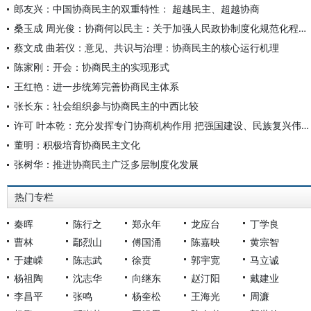
郎友兴：中国协商民主的双重特性： 超越民主、超越协商
桑玉成 周光俊：协商何以民主：关于加强人民政协制度化规范化程序化功能建设的思考
蔡文成 曲若仪：意见、共识与治理：协商民主的核心运行机理
陈家刚：开会：协商民主的实现形式
王红艳：进一步统筹完善协商民主体系
张长东：社会组织参与协商民主的中西比较
许可 叶本乾：充分发挥专门协商机构作用 把强国建设、民族复兴伟业不断推向前进
董明：积极培育协商民主文化
张树华：推进协商民主广泛多层制度化发展
热门专栏
秦晖
陈行之
郑永年
龙应台
丁学良
曹林
鄢烈山
傅国涌
陈嘉映
黄宗智
于建嵘
陈志武
徐贲
郭宇宽
马立诚
杨祖陶
沈志华
向继东
赵汀阳
戴建业
李昌平
张鸣
杨奎松
王海光
周濂