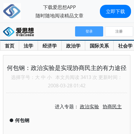
下载爱思想APP
立即下载
随时随地阅读精品文章
登录
注册
首页
法学
经济学
政治学
国际关系
社会学
何包钢：政治实验是实现协商民主的有力途径
选择字号：
大
中
小
本文共阅读 3413 次 更新时间：
2008-03-28 01:42
进入专题：
政治实验
协商民主
●
何包钢