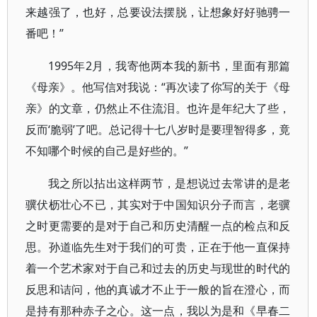
来越强了，也好，总要设法摆脱，让想象好好驰骋一
番吧！”
1995年2月，我寄他两本我的新书，里面有那篇
《母亲》。他写信对我说：“再次读了你写的关于《母
亲》的文章，仍然止不住流泪。也许是年纪大了些，
反而‘脆弱’了吧。总记得十七八岁时是要理智得多，竟
不知哪个时候的自己是好些的。”
我之所以拈出这样两节，是想说过去常讲的是老
骥伏枥壮心不已，其实对于中国知识分子而言，老骥
之时更需要的是对于自己和历史清醒一点的检点和反
思。孙道临先生对于我们的可贵，正在于他一直保持
着一个艺术家对于自己和过去的历史与现世的时代的
反思和诘问，他的真诚才不止于一般的旨在澄心，而
是持有那种赤子之心。这一点，我以为是和《早春二