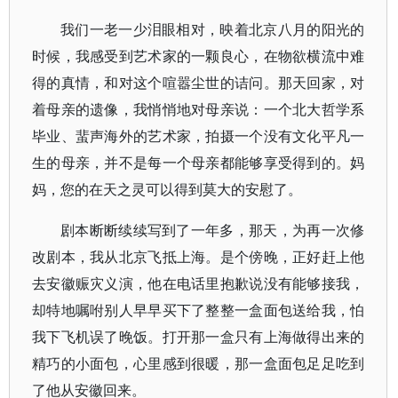
我们一老一少泪眼相对，映着北京八月的阳光的
时候，我感受到艺术家的一颗良心，在物欲横流中难
得的真情，和对这个喧嚣尘世的诘问。那天回家，对
着母亲的遗像，我悄悄地对母亲说：一个北大哲学系
毕业、蜚声海外的艺术家，拍摄一个没有文化平凡一
生的母亲，并不是每一个母亲都能够享受得到的。妈
妈，您的在天之灵可以得到莫大的安慰了。
剧本断断续续写到了一年多，那天，为再一次修
改剧本，我从北京飞抵上海。是个傍晚，正好赶上他
去安徽赈灾义演，他在电话里抱歉说没有能够接我，
却特地嘱咐别人早早买下了整整一盒面包送给我，怕
我下飞机误了晚饭。打开那一盒只有上海做得出来的
精巧的小面包，心里感到很暖，那一盒面包足足吃到
了他从安徽回来。