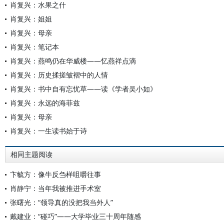
肖复兴：水果之什
肖复兴：姐姐
肖复兴：母亲
肖复兴：笔记本
肖复兴：燕鸣仍在华威楼——忆燕祥点滴
肖复兴：历史揉搓皱褶中的人情
肖复兴：书中自有忘忧草——读《学者吴小如》
肖复兴：永远的海菲兹
肖复兴：母亲
肖复兴：一生读书始于诗
相同主题阅读
卞毓方：像牛反刍样咀嚼往事
肖静宁：当年我被推进手术室
张曙光：“领导真的没把我当外人”
戴建业：“碰巧”——大学毕业三十周年随感