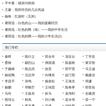
平中要：猫洞与狗洞
王蒙：我所经历的几次风波
杨绛：忆孩时（五则）
屠雨迅：白色的山——我的援藏经历
屠雨迅：红色的网（续）——我的中学生活
屠雨迅：红色的网——我的小学生活(2)
热门专栏
秦晖
陈行之
郑永年
龙应台
丁学良
曹林
鄢烈山
傅国涌
陈嘉映
黄宗智
于建嵘
陈志武
徐贲
郭宇宽
马立诚
杨祖陶
沈志华
向继东
赵汀阳
戴建业
李昌平
张鸣
杨奎松
王海光
周濂
杨鹏
邓晓芒
王缉思
陈奉孝
郭世佑
马玲
王振东
狄马
袁伟时
史啸虎
熊培云
秋风
刘小枫
孟令伟
雷一宁
周枫
蒋兆勇
吴伟
沙叶新
刘瑜