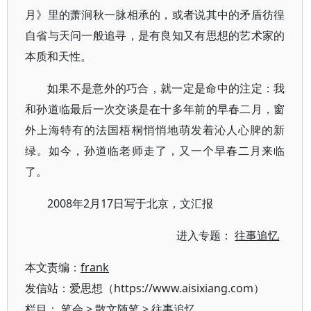
月》里的萧涧秋一脉相承的，或者说其中的矛盾彷徨
自省与天问一般追寻，是有良知又有思想的艺术家的
本质和天性。
如果不是意外的巧合，就一定是命中的注定：我
和孙道临最后一次交谈是在十多年前的早春二月，窗
外上海特有的法国梧桐悄悄地萌发着沁人心脾的新
绿。如今，孙道临老师走了，又一个早春二月来临
了。
2008年2月17日写于北京，文汇报
进入专题：
往事追忆
本文责编：
frank
发信站：爱思想（https://www.aisixiang.com）
栏目：
笔会
>
散文随笔
>
往事追忆