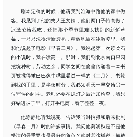
剧本定稿的时候，他请我到淮海中路他的家中做
客。我见到了他的夫人王文娟，他们两口子特意做了
冰激凌给我吃，还把那个季节里难以找到的新鲜草
莓，一只只洗得清新透亮，精致地插在冰激凌里。我
和他说起了电影《早春二月》。我说起第一次读柔石
的小说时，我在读高二。那时，我们到北京南口果园
挖坑种树，劳动之余，同学之间在偷偷传递着一本书
页被揉得皱巴巴像牛嘴里嚼过一样的《二月》。书轮
到我的手里，是半夜时分，我必须明天一早交给另一
位守候的同学。老师还要在熄灯之后严加检查，我只
好钻进被子里，打开手电筒，看了整整一夜。
他静静地听我说完，告诉我当时拍摄和后来批判
《早春二月》时的许多事情。我问他萧涧秋是不是他
扮演的最重要也是最好的角色？他对我这样说：解放