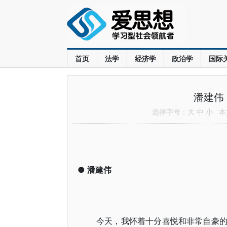
首页
法学
经济学
政治学
国际
潘建伟
选择字号：
大
中
小
本文
●
潘建伟
今天，我怀着十分喜悦和非常自豪