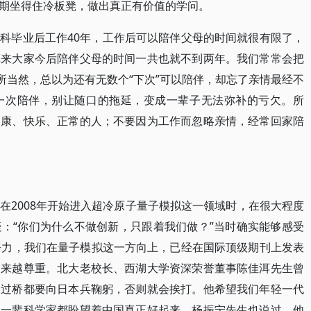
期坐得住冷板凳，做出真正有价值的学问。
科毕业后工作40年，工作后可以陪伴父母的时间就很有限了，
算来大家今后陪伴父母的时间一共也就不到两年。我们常常会把
所当然，总以为还有无数个“下次”可以陪伴，却忘了亲情最经不
一次陪伴，别让随口的拖延，变成一辈子无法弥补的亏欠。所
健康、快乐、正常的人；不要因为工作而忽略亲情，经常回家陪
在2008年开始进入超冷原子量子模拟这一领域时，在很大程度
：“你们为什么不做创新，只跟着我们做？”当时确实能够感受
努力，我们在量子模拟这一方向上，已经在国际顶级期刊上发表
越来越尊重。北大老校长、西湖大学资深荣誉董事陈佳洱先生曾
天过桥都要向日本兵鞠躬，否则就会挨打。他希望我们年轻一代
那一辈科学家都盼望着中国真正好起来。杨振宁先生也说过，他