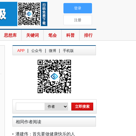
登录
注册
思想库
关键词
笔会
科普
排行
|
|
|
APP
公众号
微博
手机版
相同作者阅读
潘建伟：首先要做健康快乐的人