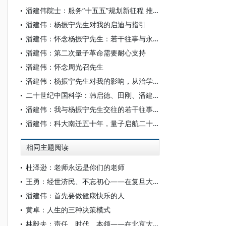
潘建伟院士：服务“十五五”规划新征程 推动量子科技成为新的经济增长点
潘建伟：杨振宁先生对我的启迪与指引
潘建伟：怀念杨振宁先生：若干往事与永远的启迪
潘建伟：第二次量子革命需要耐心支持
潘建伟：怀念周光召先生
潘建伟：杨振宁先生对我的影响，从治学到为人
二十世纪中国科学：韩启德、田刚、潘建伟、饶毅的争论
潘建伟：我与杨振宁先生交往的若干往事于
潘建伟：科大南迁五十年，量子启航二十年
相同主题阅读
杜泽逊：老师永远是你们的老师
王勇：经世济民、不忘初心——在复旦大学经济学院2026届毕业典礼上的演讲
潘建伟：首先要做健康快乐的人
黄卓：人生的三种决策模式
林毅夫：责任、时代、本领——在北京大学新结构经济学研究院2026届毕业典礼上的讲话