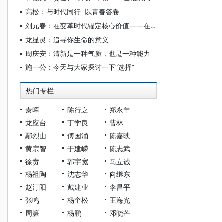
高松：与时代同行 以青春答卷
刘元春：在变革时代锚定核心价值——在上海财经大学2026届学生毕业典礼上的讲话
龙显灵：追寻你生命的意义
周庆安：清新是一种气质，也是一种能力
施一公：今天与大家探讨一下“选择”
热门专栏
秦晖
陈行之
郑永年
龙应台
丁学良
曹林
鄢烈山
傅国涌
陈嘉映
黄宗智
于建嵘
陈志武
徐贲
郭宇宽
马立诚
杨祖陶
沈志华
向继东
赵汀阳
戴建业
李昌平
张鸣
杨奎松
王海光
周濂
杨鹏
邓晓芒