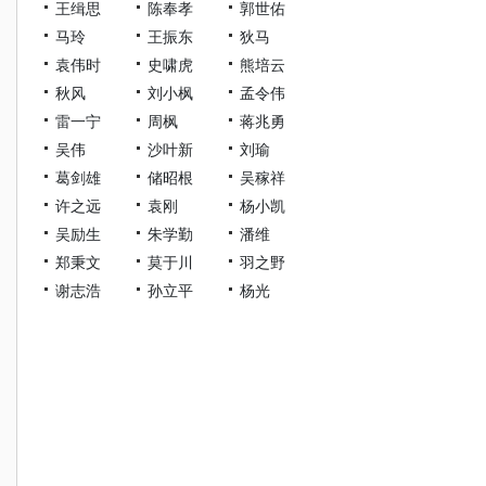
王缉思
陈奉孝
郭世佑
马玲
王振东
狄马
袁伟时
史啸虎
熊培云
秋风
刘小枫
孟令伟
雷一宁
周枫
蒋兆勇
吴伟
沙叶新
刘瑜
葛剑雄
储昭根
吴稼祥
许之远
袁刚
杨小凯
吴励生
朱学勤
潘维
郑秉文
莫于川
羽之野
谢志浩
孙立平
杨光