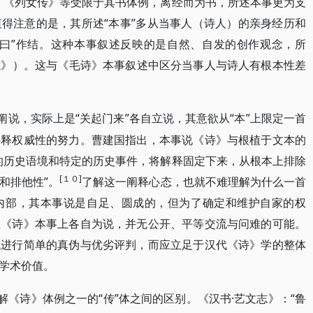
》《列女传》等受限于其书体例，离经而为书，所述本事更为支
得注意的是，其所述“本事”多从当事人（诗人）的亲身经历和
诗曰”作结。这种本事叙述反映的是自然、自发的创作观念，所
文志》）。这与《毛诗》本事叙述中区分当事人与诗人有根本性差
的阐说，实际上是“关起门来”各自立说，其意欲从“本”上限定一首
阐释权威性的努力。曹建国指出，本事说《诗》与根植于文本的
的历史语境和特定的历史事件，将解释固定下来，从根本上排除
[１０]
和排他性”。
了解这一阐释心态，也就不难理解为什么一首
内部，其本事说是自足、圆成的，但为了确定和维护自家的权
在《诗》本事上各自为说，并无公开、平等交流与问难的可能。
免进行简单的真伪与优劣评判，而应立足于汉代《诗》学的整体
学术价值。
代解《诗》体例之一的“传”体之间的区别。《汉书·艺文志》：“鲁