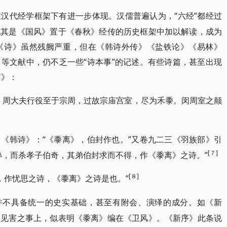
“六经”都经过
在汉代经学框架下有进一步体现。汉儒普遍认为，
尤其是《国风》置于《春秋》经传的历史框架中加以解读，成为
《诗》虽然残阙严重，但在《韩诗外传》《盐铁论》《易林》
等文献中，仍不乏一些“诗本事”的记述。有些诗篇，甚至出现
离》：
。周大夫行役至于宗周，过故宗庙宫室，尽为禾黍。闵周室之颠
“《黍离》，伯封作也。”又卷九二三《羽族部》引
引《韩诗》：
[７]
谗，而杀孝子伯奇，其弟伯封求而不得，作《黍离》之诗。”
[８]
，作忧思之诗，《黍离》之诗是也。”
，并不具备统一的史实基础，甚至有附会、演绎的成分。如《新
伋见害之事上，似表明《黍离》编在《卫风》。《新序》此条说