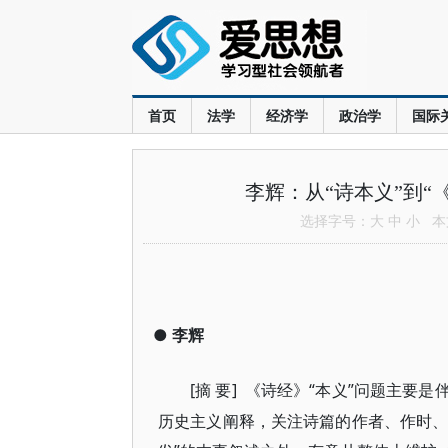
首页
法学
经济学
政治学
国际
李辉：从“诗本义”到“
选择字号：
大
中
小
本文
●
李辉
[摘 要]
“本义”问题主要
《诗经》
历史主义阐释，关注诗篇的作者、作时、