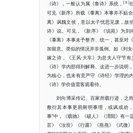
[９]
《诗》，一般认为属《鲁诗》系统，
可见《新序》所载《黍离》本事并不贴合
离》讽魏文侯，意以太子忧思见废，故
诗》说。可见，《新序》《说苑》为刘
《黍离》本事未予整齐、统一，甚至对
加留意。类似的情况并非孤例。如《列女
嫁之诗，《王风·大车》为息夫人守节
《诗》学内部得到解释。这进一步说明
为核心，也未有意严守《诗经》学理的内
《诗》学价值需客观看待。
刘向博采传记、百家所载行迹，之
敷衍其本事更易阐明事理，或讽或劝，
事”中，《载驰》《硕人》《渭阳》有一
苢》《汝坟》《行露》《燕燕》《式微》