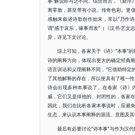
事”解说即与之不同。综合而言，《新序
离零散，甚至带有小说、传奇色彩。更值
感触来叙述诗歌创作始末，常以“乃作
谓“感于哀乐，缘事而发”（《汉书·艺
异，详见下文讨论。
“本事”
综上可知，各家关于《诗》
诗的阐释方向，体现出更大的确定经典
语言训诂和义理阐释不同，“它借助特定
了其他解释的存在，所以便具有了唯一性
诗会出现多种本事说了。在各家《诗》
威，它们又是排他的、封闭性的，各家
因此，我们在比析各家本事说时，应避
生态，来认识本事阐释的源流、意图及其
“诗本事”与作为汉
最后有必要讨论