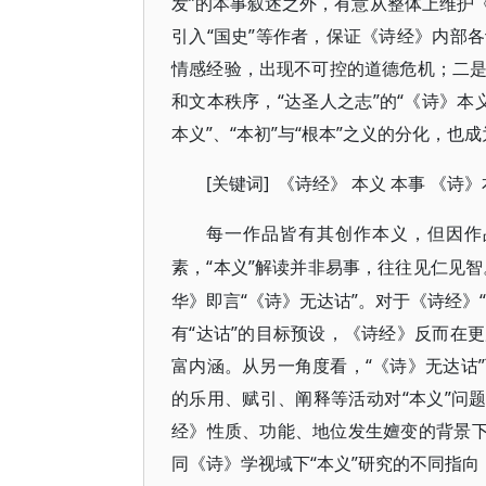
发”的本事叙述之外，有意从整体上维护
引入“国史”等作者，保证《诗经》内部
情感经验，出现不可控的道德危机；二
和文本秩序，“达圣人之志”的“《诗》本
本义”、“本初”与“根本”之义的分化，
[关键词]
《诗经》
本义
本事
《诗》
每一作品皆有其创作本义，但因作
“本义”解读并非易事，往往见仁见
素，
华》即言“《诗》无达诂”。对于《诗经》
有“达诂”的目标预设，《诗经》反而在
富内涵。从另一角度看，“《诗》无达诂
的乐用、赋引、阐释等活动对“本义”问
经》性质、功能、地位发生嬗变的背景下
同《诗》学视域下“本义”研究的不同指向