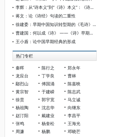
李辉：从“诗本义”到“《诗》本义”：《诗经》“本义”研究的衍异
蒋文：论《诗经》句读的二重性
徐建委：早期中国知识转型期的《毛诗》学 ——基于《毛传》《郑笺》差异的研究
曹建国：何以成《诗》 ——《诗》早期书写与经典化
王小盾：论中国早期经典的形成
热门专栏
秦晖
陈行之
郑永年
龙应台
丁学良
曹林
鄢烈山
傅国涌
陈嘉映
黄宗智
于建嵘
陈志武
徐贲
郭宇宽
马立诚
杨祖陶
沈志华
向继东
赵汀阳
戴建业
李昌平
张鸣
杨奎松
王海光
周濂
杨鹏
邓晓芒