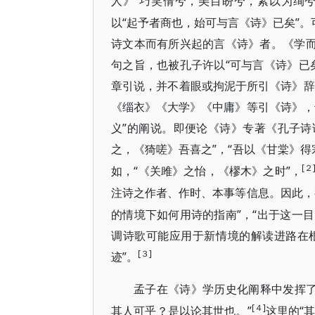
“巧笑倩兮，美目盼兮，素以为绚兮
人》
以“起予者商也，始可与言《诗》已矣”。
诗文本而有所兴起的言《诗》者。《学而
句之旨，也被孔子许以“可与言《诗》已
章引说，并不着眼或拘泥于所引《诗》辞
《缁衣》《大学》《中庸》等引《诗》，
义”的阐说。即便论《诗》专著《孔子诗论
之，《猗嗟》吾喜之”，“吾以《甘棠》得
[２
“《关雎》之怡，《樛木》之时”，
如，
注诗之作者、作时、本事等信息。因此，
的情境下如何用诗的指南”，“出于这一
调诗歌可能应用于新情境的解读进路在
[３]
迹”。
孟子在《诗》学历史化阐释中发挥
[４]
其人可乎？是以论其世也。”
“
这里的