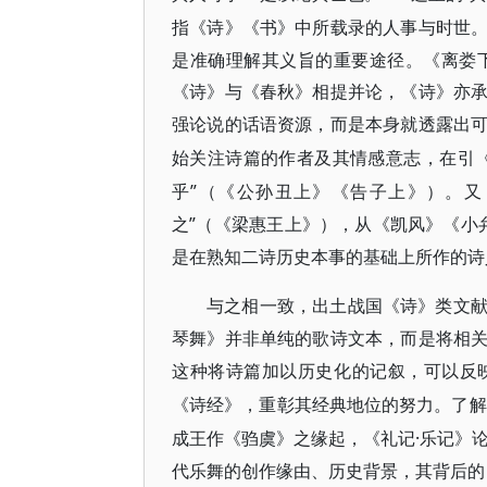
指《诗》《书》中所载录的人事与时世
是准确理解其义旨的重要途径。《离娄下
《诗》与《春秋》相提并论，《诗》亦
强论说的话语资源，而是本身就透露出
始关注诗篇的作者及其情感意志，在引
乎”（《公孙丑上》《告子上》）。又
之”（《梁惠王上》），从《凯风》《小弁
是在熟知二诗历史本事的基础上所作的诗
与之相一致，出土战国《诗》类文
琴舞》并非单纯的歌诗文本，而是将相
这种将诗篇加以历史化的记叙，可以反
《诗经》，重彰其经典地位的努力。了解
成王作《驺虞》之缘起，《礼记·乐记》
代乐舞的创作缘由、历史背景，其背后的