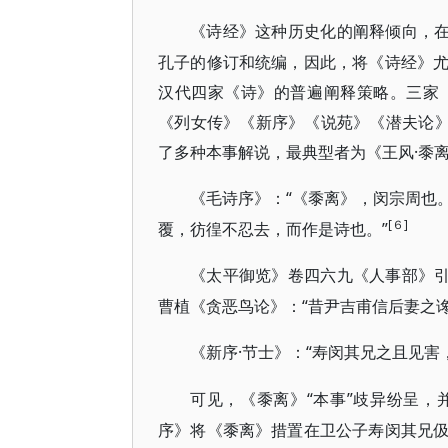
《诗经》这种历史化的阐释倾向，
孔子的修订和统编，因此，将《诗经》
汉代四家《诗》的普遍阐释策略。三家
《列女传》《新序》《说苑》《潜夫论》
了多种本事解说，最典型者为《王风·黍
“《黍离》，闵宗周也
《毛诗序》：
[６]
覆，彷徨不忍去，而作是诗也。”
《太平御览》卷四六九《人事部》
曹植《贪恶鸟论》：“昔尹吉甫信后妻之
·节士》：“寿闵其兄之且见害
《新序
“本事”歧异纷呈
可见，《黍离》
序》将《黍离》措置在卫公子寿闵其兄