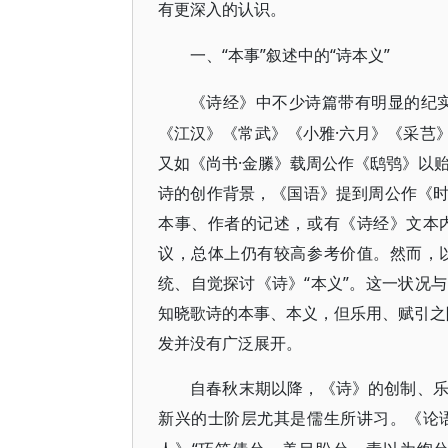
有更深入的认识。
“本事”叙述中的“诗本义”
一、
《诗经》中不少诗篇带有明显的纪
《江汉》《常武》《小雅·六月》《采芑
又如《尚书·金縢》载周公作《鸱鸮》以
诗的创作背景，《国语》提到周公作《
本事、作者的记述，或有《诗经》文本
议，总体上仍有较高参考价值。然而，
统、自觉探讨《诗》“本义”。这一状况
知晓歌诗的本事、本义，但乐用、赋引之际
发并没有广泛展开。
自春秋末期以降，《诗》的创制、
新兴的士阶层尤其是儒生所讲习。《论