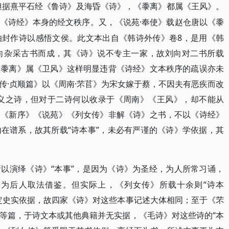
但据熹平石经《鲁诗》及海昏《诗》，《黍离》都属《王风》。
·奉使》载赵仓唐以《黍
《诗经》本身的经文秩序。又，《说苑
伯封作诗以感悟文侯。此文本出自《韩诗外传》卷8，是用《韩
向杂采古书而成，其《诗》说不专主一家，故刘向对二书所载
《黍离》属《卫风》这样明显违背《诗经》文本秩序的疏误亦未
传·贞顺篇》以《周南·芣苢》为宋女嫁于蔡，不因夫有恶疾而改
有义之诗，但对于二诗何以收录于《周南》《王风》，却不能从
，《新序》《说苑》《列女传》非解《诗》之书，不以《诗经》
在谱系，故其所载“诗本事”，未必有严谨的《诗》学依据，其
“本事”，是因为《诗》为圣经，为人所常习诵，
所以演绎《诗》
为后人取法借鉴。但实际上，《列女传》所载十余则“诗本
定史实依据，故四家《诗》对这些本事记述大体相同；至于《芣
等篇，于诗文本或其他典籍并无实据，《毛诗》对这些诗的“本