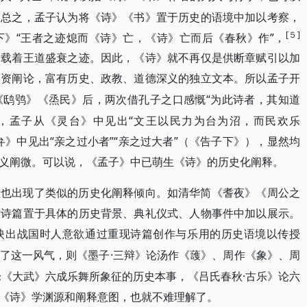
。总之，孟子认为将《诗》《书》置于历史的语境中加以考察，
[５]
》“王者之迹熄而《诗》亡，《诗》亡而后《春秋》作”，
承载着王道盛衰之迹。因此，《诗》就不再仅是供断章赋引以加
可资阐论，富有历史、政教、道德深义的独立文本。所以孟子开
“为此诗者，其知道
《鸱鸮》《烝民》后，两次借孔子之口感慨
，孟子从《灵台》中见出“文王以民力为台为沼，而民欢乐
》中见出“亲之过小者”“亲之过大者”（《告子下》），显然均
义阐微。可以说，《孟子》中已萌生《诗》的历史化阐释。
献也出现了类似的历史化阐释倾向。如清华简《耆夜》《周公之
关诗篇置于具体的历史背景、典礼仪式、人物事件中加以展示。
映出战国时人意欲通过重现诗篇创作与乐用的历史语境以传授
·三辩》论汤作《䕶》、周作《象》、周
了这一风气，则《墨子
论《大武》六成乐舞所象征的历史本事，《吕氏春秋·古乐》论六
《诗》学渊源和阐释意图，也就不难理解了。