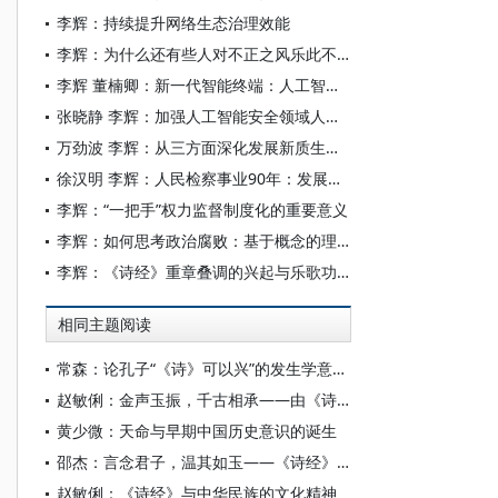
李辉：持续提升网络生态治理效能
李辉：为什么还有些人对不正之风乐此不疲
李辉 董楠卿：新一代智能终端：人工智能手机和电脑
张晓静 李辉：加强人工智能安全领域人才培养
万劲波 李辉：从三方面深化发展新质生产力机制改革
徐汉明 李辉：人民检察事业90年：发展历程、制度优势及其效能转化
李辉：“一把手”权力监督制度化的重要意义
李辉：如何思考政治腐败：基于概念的理论反思
李辉：《诗经》重章叠调的兴起与乐歌功能新论
相同主题阅读
常森：论孔子“《诗》可以兴”的发生学意涵以及相关认知偏差
赵敏俐：金声玉振，千古相承——由《诗经》所开启的中国诗风
黄少微：天命与早期中国历史意识的诞生
邵杰：言念君子，温其如玉——《诗经》与君子风范的确立
赵敏俐：《诗经》与中华民族的文化精神