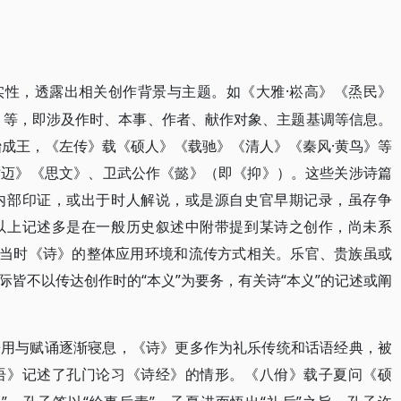
·崧高》《烝民》
实性，透露出相关创作背景与主题。如《大雅
》等，即涉及作时、本事、作者、献作对象、主题基调等信息。
贻成王，《左传》载《硕人》《载驰》《清人》《秦风·黄鸟》等
时迈》《思文》、卫武公作《懿》（即《抑》）。这些关涉诗篇
内部印证，或出于时人解说，或是源自史官早期记录，虽存争
以上记述多是在一般历史叙述中附带提到某诗之创作，尚未系
与当时《诗》的整体应用环境和流传方式相关。乐官、贵族虽或
皆不以传达创作时的“本义”为要务，有关诗“本义”的记述或阐
乐用与赋诵逐渐寝息，《诗》更多作为礼乐传统和话语经典，被
语》记述了孔门论习《诗经》的情形。《八佾》载子夏问《硕