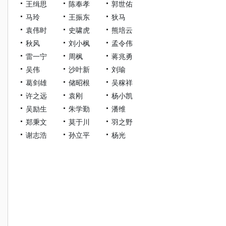
王缉思
陈奉孝
郭世佑
马玲
王振东
狄马
袁伟时
史啸虎
熊培云
秋风
刘小枫
孟令伟
雷一宁
周枫
蒋兆勇
吴伟
沙叶新
刘瑜
葛剑雄
储昭根
吴稼祥
许之远
袁刚
杨小凯
吴励生
朱学勤
潘维
郑秉文
莫于川
羽之野
谢志浩
孙立平
杨光