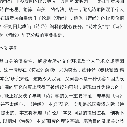
《诗经》垂鉴后世的经典地位，其阐释策略为：一是在作者层面
各诗在伦理、道德、审美上的合法、统一，避免诗歌陷溺于个人
是在编者层面崇信孔子论删《诗经》，确保《诗经》的经典价值
义”研究因此成为《诗经》阐释的核心任务。“诗本义”与“《诗》
也成为《诗经》研究分歧的重要根源。
本义
美刺
品自身的复杂性、解读者所处文化环境及个人学术立场等因
智。这一情形在《诗经》解读中尤为突出，董仲舒《春秋繁露·精
“本义”研究来说，这既令人叹惋，又何尝不是一种优容？因为没
更广阔的研究向度上获得了被解读的可能，展现出作为经典的丰
”可能正好反映了早期《诗》学的另一重要特征，即早期《诗》
题并不太经心。《诗经》“本义”研究，实则是战国秦汉之际《诗
提出的。本文将梳理《诗经》“本义”问题的提出过程，剖析不
，以期对《诗经》“本义”研究的理论基础、宗旨目的及相关分歧