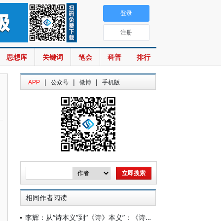
登录
注册
思想库
关键词
笔会
科普
排行
|
|
|
APP
公众号
微博
手机版
相同作者阅读
李辉：从“诗本义”到“《诗》本义”：《诗经》“本义”研究的衍异