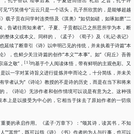
”，孔子答以“绘事后素”，子夏进而悟出“礼后”之旨，孔子许
可见“巧笑倩兮”云云只是一个话头，孔子所欣赏的，是能够超越
》载子贡在问学时连类悟及《淇奥》“如切如磋，如琢如磨”二
矣，告诸往而知来者”。子夏、子贡都以己之所思所学为本，断
的整体义或本义。同样的，《孟子》《荀子》及《礼记·表记》
也延续了断章引《诗》以申明己见的传统，并未执着于诗篇“本
》，也鲜少关注诗篇的创作“本义”“本事”。如“《宛丘》吾善
[１]
宗庙之敬”，
均基于个人阅读体悟，带有鲜明的主观色彩。又
]
是以一字对某诗旨义进行提炼并申而论之，十分简练，并未关
“《诗论》教授的不是诗的历史，而是在当下和将来
有学者认为
目的，《诗论》无涉作者和创作情境可以说是有意为之。这种强
根本上是以接受为中心的，它相当于抹去了原始作者的一切痕
·万章下》：“颂其诗，读其书，不知
了重要的承启作用。《孟子
其人”“其世”，既可以指《诗》《书》作者的为人与行事，也可以