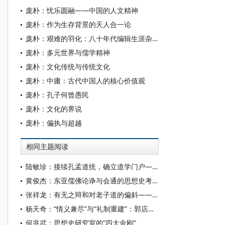
庞朴：忧乐圆融——中国的人文精神
庞朴：作为生存背景的天人合一论
庞朴：艰难的羽化：八十年代编辑生涯杂忆
庞朴：多元世界与儒学精神
庞朴：文化传统与传统文化
庞朴：中庸：古代中国人的核心价值观
庞朴：孔子何曾愚民
庞朴：文化的界说
庞朴：偏执与超越
相同主题阅读
陆敏珍：接续孔孟道统，确立道学门户——朱熹《伊洛渊源录》的学术价值
黄俊杰：东亚儒佛论诤与会通的思想史考察
张祥龙：有无之辩和对老子道的偏斜——从郭店楚简《老子》甲本“天下之物生于有/无”章谈起
杨天奇：“情义兼尽”与“礼制重建”：郭店楚简《唐虞之道》贤能政治论的再检视
何兆武：思想史研究室的“四大金刚”