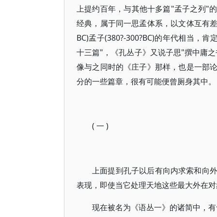
上提约百年，与其他十多篇"孟子之列"
经典，属于同一思孟体系，以文体互有差异，
BC)孟子(380?-300?BC)的年代
十三篇"，《孔丛子》又说子思"撰中庸
像与之同时的《庄子》那样，也是一部
分的一些篇章，很有可能便曾厕身其中。
( 一 )
上面提到孔子以后有向内求索和向
表现，即使当它处理天地这些最大外在对
现在被名为《语丛一》的诸简中，有