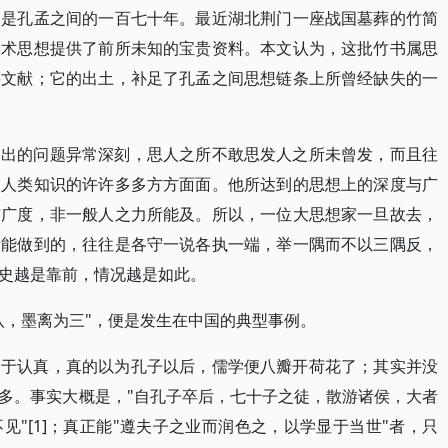
别是孔孟之间的一百七十年。最近湖北荆门一座战国墓葬的竹简
学术思想提供了前所未知的宝贵资料。本文认为，这批竹书属思
要文献；它的出土，补足了孔孟之间思想链条上所曾经缺失的一
提出的问题异常深刻，思人之所不敢思发人之所未曾发，而且往
及人类知识的许许多多方方面面。他所达到的思想上的深度与广
与广度，非一般人之力所能及。所以，一位大思想家一旦故去，
所能做到的，往往是各守一说各执一端，举一隅而不以三隅反，
史越是靠前，情况越是如此。
八，墨离为三"，便是发生在中国的典型事例。
过于认真，真的以为孔子以后，儒学便八瓣开荷花了；其实并没
多。事实大概是，"自孔子卒后，七十子之徒，散游诸侯，大者
"[1]；真正能"遵夫子之业而润色之，以学显于当世"者，只