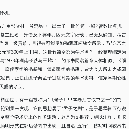
转机。
区四方乡郭店村一号楚墓中，出土了一批竹简，据说曾数经盗扰，
。墓主姓名、身份及下葬年月因无文字记载，已无从确知。考古
当属士级贵族，且很有可能便如殉葬耳杯铭文所示，乃"东宫之
元前300年上下[4]。这批竹简全部为学术著作，经整理编定为
与1973年湖南长沙马王堆出土的帛书同名篇章大体相似、《缁
十二篇儒家类的书籍和一篇道家类的书籍，皆为今人所未之或闻
儒家经典，正是由孔子向孟子过渡时期的学术史料，儒家早期心性
天赐的珍宝。
料面世，有一篇被称为"《老子》甲本卷后古佚书之一"的书，
轮到我来发现，它的思想属于"孟子之列"，是子思孟轲五行说
乃至整个学术史上的许多难题，於是为文推荐，施以注释，并取
简明形式在郭店楚简中出现，且自名"五行"，抄写时间较帛书