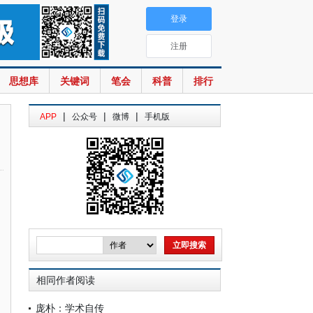
登录
注册
思想库
关键词
笔会
科普
排行
|
|
|
APP
公众号
微博
手机版
相同作者阅读
庞朴：学术自传