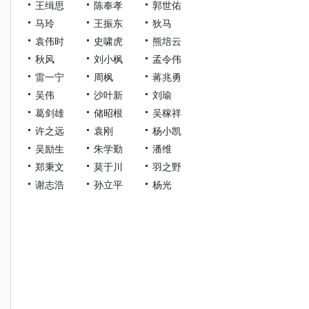
王缉思
陈奉孝
郭世佑
马玲
王振东
狄马
袁伟时
史啸虎
熊培云
秋风
刘小枫
孟令伟
雷一宁
周枫
蒋兆勇
吴伟
沙叶新
刘瑜
葛剑雄
储昭根
吴稼祥
许之远
袁刚
杨小凯
吴励生
朱学勤
潘维
郑秉文
莫于川
羽之野
谢志浩
孙立平
杨光