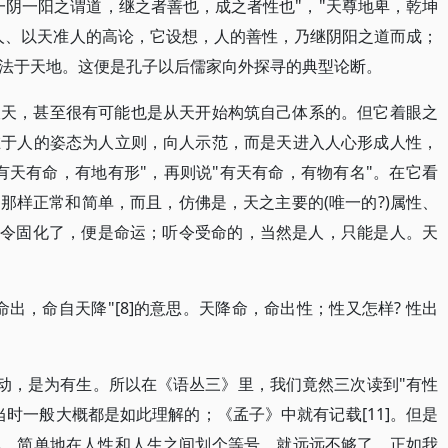
一阴一阳之谓道，继之者善也，成之者性也"，"天尊地卑，乾坤
人、以天准人的高论，它设想，人的善性，乃继阴阳之道而成；
法于天地。这便是孔子以后儒家向外探寻的典型论断。
谈天，甚至很有可能也是从天开始构筑自己体系的。但它着眼之
在于人的姿态为人立则，向人示范，而是天进入人心形成人性，
有天有命，有地有形"，再则说"有天有命，有物有名"。在它看
那样正常和简单，而且，仿佛是，天之主要的(唯一的?)属性、
命令固化了，便是命运；听令受命的，当然是人，只能是人。天
出，命自天降"[8]的意思。天降命，命出性；性又怎样? 性出
活动，是为有生。所以在《语丛三》里，我们竟然三次读到"有性
时一般大概都是如此理解的；《孟子》中就有记载[11]。但是
说，简单地在人性和人生之间划个等号，就远远不够了。正如我