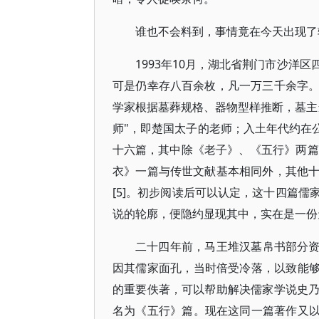
谁也不会料到，事情竟在今天出现了
1993年10月，湖北省荆门市沙洋
可是仍幸存八百余枚，凡一万三千余字
学家根据墓葬规格、器物型样推断，墓主
师"，即楚国太子的老师；入土年代约在公
十六篇，其中除《老子》、《五行》两篇
衣》一篇与传世文献基本相同外，其他
[5]。初步阅读后可以认定，这十四篇
说的轮廓，便隐约显现其中，实在是一份
二十四年前，马王堆汉墓帛书部分资
因其儒家面孔，当时倍受冷落，以致能够
的重要佚著，可以帮助解决儒家学说史
名为《五行》篇。现在这同一篇著作又以