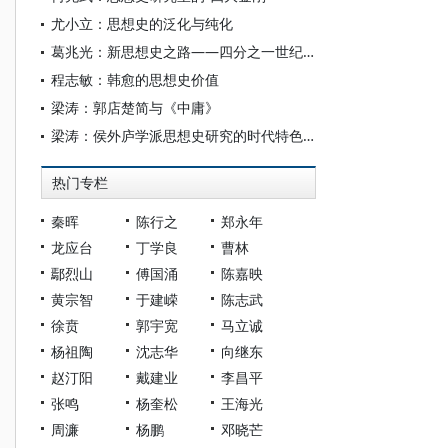
尤小立：思想史的泛化与纯化
葛兆光：新思想史之路——四分之一世纪后关于《中国思想史》的回顾与思考
程志敏：韩愈的思想史价值
梁涛：郭店楚简与《中庸》
梁涛：侯外庐学派思想史研究的时代特色与理论创新
热门专栏
秦晖
陈行之
郑永年
龙应台
丁学良
曹林
鄢烈山
傅国涌
陈嘉映
黄宗智
于建嵘
陈志武
徐贲
郭宇宽
马立诚
杨祖陶
沈志华
向继东
赵汀阳
戴建业
李昌平
张鸣
杨奎松
王海光
周濂
杨鹏
邓晓芒