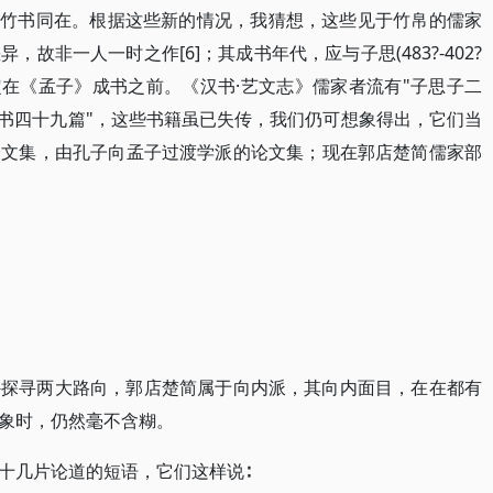
的竹书同在。根据这些新的情况，我猜想，这些见于竹帛的儒家
故非一人一时之作[6]；其成书年代，应与子思(483?-402?
相当，肯定在《孟子》成书之前。《汉书·艺文志》儒家者流有"子思子二
之书四十九篇"，这些书籍虽已失传，我们仍可想象得出，它们当
论文集，由孔子向孟子过渡学派的论文集；现在郭店楚简儒家部
外探寻两大路向，郭店楚简属于向内派，其向内面目，在在都有
象时，仍然毫不含糊。
十几片论道的短语，它们这样说∶