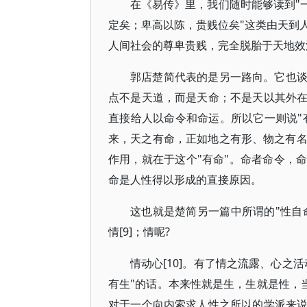
在《易传》里，我们随时能够读到"
定矣；卑高以陈，贵贱位矣"这类由天到
人间社会的尊卑贵贱，完全脱胎于天地效
郭店楚简代表的是另一路向。它也
点不是天道，而是天命；不是天以其外
直接给人以命令和命运。所以它一则说"
来，天之有命，正如地之有形、物之有名
作用，就在于这个"有命"。命者命令，
命是人性得以形成的直接原因。
这也就是楚简另一篇中所谓的"性自命
情[9]；情呢?
情动心[10]。有了情之流露、心之
有生"的话。本来性就是生，生就是性，当
对于一个向内索求人性之所以的学派来