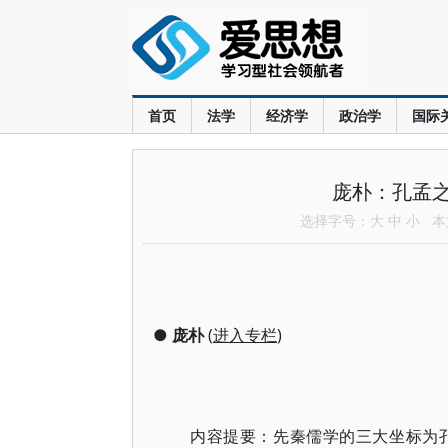
首页
法学
经济学
政治学
国际
庞朴：孔孟
选择字号：
大
中
小
本文
●
庞朴
(
进入专栏
)
内容提要：先秦儒学的三大坐标为