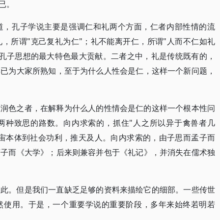
而已。
道，孔子学说主要是强调仁和礼两个方面，仁者内部性情的流
，所谓"克己复礼为仁"；礼不能离开仁，所谓"人而不仁如礼
，是孔子思想的最大特色最大贡献。二者之中，礼是传统既有的，
早已为大家所熟知，至于为什么人性会是仁，这样一个新问题，
而润色之者，在解释为什么人的性情会是仁的这样一个根本性问
两种致思的路数。向内求索的，抓住"人之所以异于禽兽者几
宇宙本体到社会功利，推天及人。向内求索的，由子思而孟子而
荀子而《大学》；后来则兼容并包于《礼记》，并消失在儒术独
如此。但是我们一直缺乏足够的资料来描绘它的细部。一些传世
然使用。于是，一个重要学说的重要阶段，多年来始终若明若