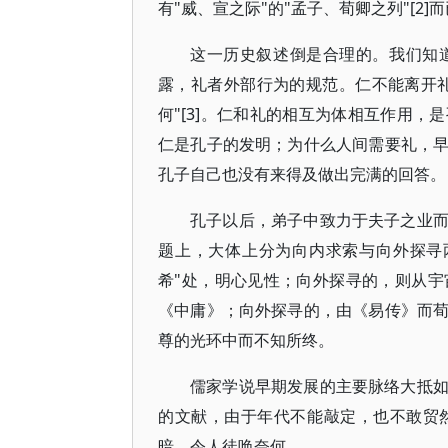
有"威、宣之际"的"孟子、荀卿之列"[2]
这一历史叙述倒是合理的。我们知
露，礼者外部行为的规范。仁不能离开礼
何"[3]。仁和礼的相互为体相互作用
仁是孔子的发明；为什么人间需要礼，
孔子自己也没有来得及做出完满的回答。
孔子以后，弟子中致力于夫子之业
题上，大体上分为向内求索与向外探寻
希"处，明心见性；向外探寻的，则从
《中庸》；向外探寻的，由《易传》而
尊的光环中而不知所终。
儒家学说早期发展的主要脉络大抵
的文献，由于年代不能敲定，也不敢贸
暗，令人徒唤奈何。