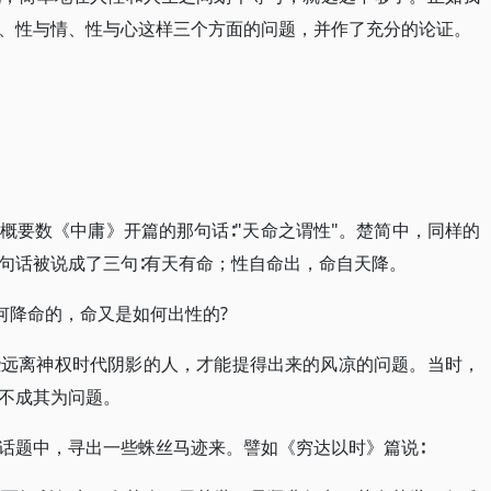
、性与情、性与心这样三个方面的问题，并作了充分的论证。
概要数《中庸》开篇的那句话∶"天命之谓性"。楚简中，同样的
句话被说成了三句∶有天有命；性自命出，命自天降。
何降命的，命又是如何出性的?
些远离神权时代阴影的人，才能提得出来的风凉的问题。当时，
不成其为问题。
话题中，寻出一些蛛丝马迹来。譬如《穷达以时》篇说∶