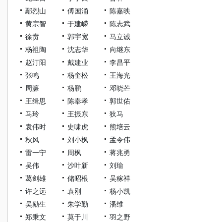
鄢烈山
傅国涌
陈嘉映
黄宗智
于建嵘
陈志武
徐贲
郭宇宽
马立诚
杨祖陶
沈志华
向继东
赵汀阳
戴建业
李昌平
张鸣
杨奎松
王海光
周濂
杨鹏
邓晓芒
王缉思
陈奉孝
郭世佑
马玲
王振东
狄马
袁伟时
史啸虎
熊培云
秋风
刘小枫
孟令伟
雷一宁
周枫
蒋兆勇
吴伟
沙叶新
刘瑜
葛剑雄
储昭根
吴稼祥
许之远
袁刚
杨小凯
吴励生
朱学勤
潘维
郑秉文
莫于川
羽之野