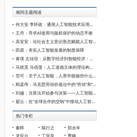
相同主题阅读
何大安 李怀政：通用人工智能技术应用下的数字调节机制
王丹：寻求AI使用与版权保护的动态平衡
高安安：论社会主义意识形态赋能人工智能大模型“价值对齐”
田原：夯实人工智能发展的制度保障
蒋瑛 左佳瑄：从数字经济到智能经济：中国社会分层的特点与变迁
马煜昊 马佰莲：人工道德主体的理论构设与实践限度
范可：关于人工智能，人类学能做些什么？
阎孟伟：马克思劳动价值论中的“劳动”和“价值”概念
刘越：当算法开始参与决策——人工智能重塑全球治理的底层逻辑
翟云：在“全球合作的交响”中推动人工智能发展
热门专栏
秦晖
陈行之
郑永年
龙应台
丁学良
曹林