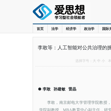
首页
法学
经济学
政治学
国际
李敢等：人工智能对公共治理的
选择字号：
大
中
小
本文
●
李敢
孙建敏
雷晶
李敢，南京邮电大学管理学院教授
学院副教授、
MBA教育中心副主任，研