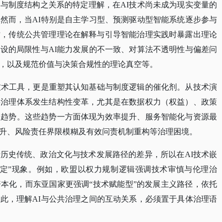
与制度结构之关系的特定理解，在AI技术尚未成为现实变量的
然而，当AI特别是自主学习型、预测驱动型智能系统逐步参与
时，传统公共管理理论在解释与引导智能治理实践时暴露出理论
设的局限性与AI能力发展的不一致、对算法不透明性与偏差问
，以及规范价值与决策合规性的理论真空等。
技术工具，更是重塑其认知基础与制度逻辑的催化剂。从技术演
共治理体系发生结构性变革，尤其是在数据权力（权益）、政策
型趋势。这些趋势一方面体现为效率提升、服务智能化与资源最
升、风险责任界限模糊及有效问责机制重构等治理困境。
于历史传统、政治文化与技术发展路径的差异，所以在
AI技术嵌
锚定”现象。例如，欧盟以权力规制逻辑强调技术审慎与伦理治
本化，而东亚国家更强调“技术赋能型”的发展主义路径，依托
此，理解AI与公共治理之间的互动关系，必须置于具体治理语