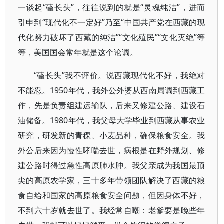
一谈起“磕长头”，往往说到的就是“灵魂纯洁”，进而
引申到“现代化不一定好”乃至“中国共产党在西藏的现
代化努力破坏了西藏的纯洁”“文化殖民”“文化灭绝”等
等，美国国会常年就是这个论调。
“磕长头”我不评价。说西藏现代化不好，我绝对
不能忍。1950年代，我外公外婆从西南局调到西藏工
作，先是负责组建运输队，后来又修建公路、建设石
油储备。1980年代，我父母大学毕业到西藏从事农业
研究，研发新的青稞、小麦品种，确保粮食安全。我
外公后来因为慢性哮喘去世，病根是在野外规划、修
建公路时得过急性高原肺水肿。我父亲成为我国最顶
尖的高原农学家，三十多年带领团队解决了西藏的粮
食自给和国家的高原粮食安全问题，但因身体不好，
不到六十岁就去世了。我经常自嘲：老爹要是晚些年