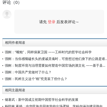
评论（0）
请先
登录
后发表评论～
评论
相同作者阅读
强舸：“嘴炮”，同样保家卫国 ——工科时代的哲学社会科学
强舸：当你感慨磕长头的虔诚灵魂时，可曾想过他们身
强舸：制度环境与治理需要如何塑造中国官场的酒文化 ——基于县域官员饮酒行为的实证研究
强舸：中国共产党做对了什么？
强舸：民粹主义这个“框”究竟装了些什么？
相同主题阅读
储著武：新中国成立初期中国哲学社会科学的发展
杨聪林 蒋婷：中华民族共同体学的出场逻辑、学科内涵与建设路向 ——创新交叉学科自主知识体系、探索中国特色哲学社会科学发展范式