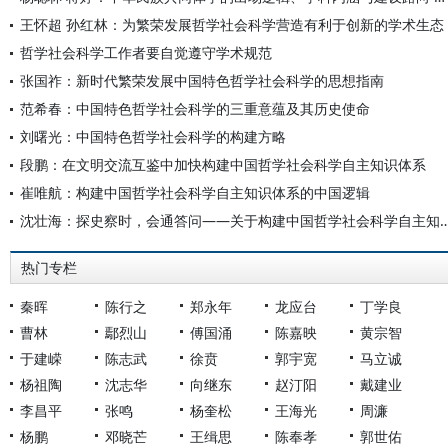
王怀超 孙红林：为繁荣发展哲学社会科学营造有利于创新的学术生态
哲学社会科学工作者要自觉遵守学术规范
张国祚：新时代繁荣发展中国特色哲学社会科学的思想指南
范希春：中国特色哲学社会科学的三重意蕴及其历史使命
刘曙光：中国特色哲学社会科学的构建方略
段鹏：在文明交流互鉴中加快构建中国哲学社会科学自主知识体系
崔唯航：构建中国哲学社会科学自主知识体系的中国逻辑
沈壮海：探史察时，会通答问——关于构建中国哲学社会科学
热门专栏
秦晖
陈行之
郑永年
龙应台
丁学良
曹林
鄢烈山
傅国涌
陈嘉映
黄宗智
于建嵘
陈志武
徐贲
郭宇宽
马立诚
杨祖陶
沈志华
向继东
赵汀阳
戴建业
李昌平
张鸣
杨奎松
王海光
周濂
杨鹏
邓晓芒
王缉思
陈奉孝
郭世佑