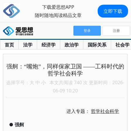
下载爱思想APP
立即下载
随时随地阅读精品文章
登录
注册
首页
法学
经济学
政治学
国际关系
社会学
强舸：“嘴炮”，同样保家卫国 ——工科时代的
哲学社会科学
选择字号：
大
中
小
本文共阅读 740 次 更新时间：2026-
06-09 10:20
进入专题：
哲学社会科学
●
强舸