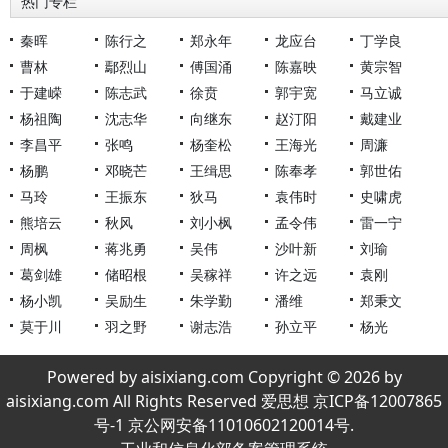
热门专栏
秦晖
陈行之
郑永年
龙应台
丁学良
曹林
鄢烈山
傅国涌
陈嘉映
黄宗智
于建嵘
陈志武
徐贲
郭宇宽
马立诚
杨祖陶
沈志华
向继东
赵汀阳
戴建业
李昌平
张鸣
杨奎松
王海光
周濂
杨鹏
邓晓芒
王缉思
陈奉孝
郭世佑
马玲
王振东
狄马
袁伟时
史啸虎
熊培云
秋风
刘小枫
孟令伟
雷一宁
周枫
蒋兆勇
吴伟
沙叶新
刘瑜
葛剑雄
储昭根
吴稼祥
许之远
袁刚
杨小凯
吴励生
朱学勤
潘维
郑秉文
莫于川
羽之野
谢志浩
孙立平
杨光
Powered by aisixiang.com Copyright © 2026 by
aisixiang.com All Rights Reserved 爱思想 京ICP备12007865
号-1 京公网安备11010602120014号.