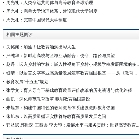
周光礼：人类命运共同体与高等教育全球治理
周光礼：完善大学治理体系，建设现代大学制度
周光礼：完善中国现代大学制度
相同主题阅读
关铭闻：加油！让教育涵润出彩人生
严纯华：新时期高校与区域互动融合：使命、路径与展望
赵丹：嵌入乡村的学校：嵌入性视角下乡村小规模学校发展困
银晴：以语言文字事业高质量发展筑牢教育强国根基 ——从《教育发展“十五五”规划》看语言文字工作的时代使命
教育发展“十五五”规划
张学文：育人导向下基础教育质量评价改革的历史演进与优化路径
曲凯：深化师范教育改革 赋能教育强国建设
朱旭东：构建中国特色的教师教育体系建设教师教育强国
朱旭东：以高质量循证实践答好教育高质量发展之问
郭丛斌 邱世琛 王黎鑫 李大印：发展水平与服务贡献：世界高等教育发展指数指标