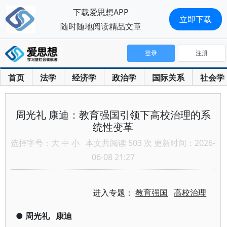
下载爱思想APP
立即下载
随时随地阅读精品文章
登录
注册
首页
法学
经济学
政治学
国际关系
社会学
周光礼 康迪：教育强国引领下高校治理的系
统性变革
选择字号：
大
中
小
本文共阅读 503 次 更新时间：2026-
06-08 21:27
进入专题：
教育强国
高校治理
●
周光礼
康迪