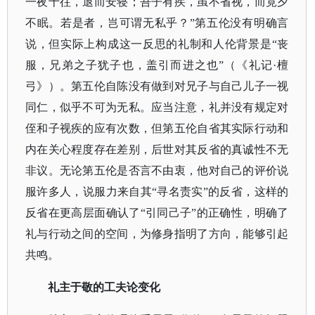
一夜十往，退而安寝；吾子有疾，虽不省视，而竟夕
不眠。若是者，岂可谓无私乎？”第五伦没有明确言
说，但实际上构成这一反思的礼制和人伦背景是“丧
服，兄弟之子犹子也，盖引而进之也”（《礼记·檀
弓》）。第五伦自陈没有做到对兄子与自己儿子一视
同仁，似乎不可为无私。应当注意，礼并没有规定对
侄和子视疾的应有次数，但第五伦自省其实际行动和
内在关心程度存在差别，后世对其反省的真诚性不无
非议。无论第五伦是否言不由衷，他对自己的评价说
服许多人，说服力来自其“寻名责实”的反省，这样的
反省在更高层面确认了“引同己子”的正确性，明确了
礼与行动之间的空间，为修身指明了方向，能够引起
共鸣。
礼主于敬的工夫论变化