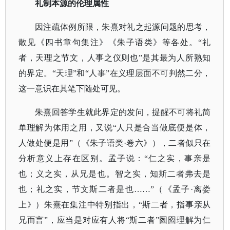
礼制本源的伦理属性
因注疏体例所限，朱熹对礼之起源问题的思考，
散见《四书章句集注》《朱子语类》等各处。
“礼
者，天理之节文，人事之仪则也”是其最为人所熟知
的界定。“天理”和“人事”在义理层面不可判然二分，
这一意识在其笔下随处可见。
朱熹回答学生就此界定的发问，提醒不可将礼简
单理解为体用之用，又说
“人只是合当做底便是体，
人做处便是用”（《朱子语类·卷六》），二者似只在
分析意义上存在区别。孟子说：“仁之实，事亲是
也；义之实，从兄是也。智之实，知斯二者弗去是
也；礼之实，节文斯二者是也……”（《孟子·离娄
上》）朱熹在集注中特别指出，“斯二者，指事亲从
兄而言”，应当是对应有人将“斯二者”囫囵理解为仁