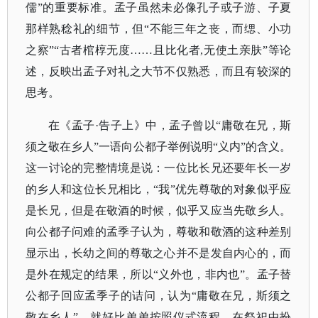
儒”的重要标准。孟子虽然未必像孔子或子游、子夏
那样熟稔礼的细节，但“不能三年之丧，而缌、小功
之察”“古者棺椁无度……且比化者,无使土亲肤”等论
述，反映出孟子对礼之大节不仅熟悉，而且有较深的
思考。
在《孟子
·告子上》中，孟子曾以“庸敬在兄，斯
须之敬在乡人”一语向公都子举例说明“义内”的含义。
这一讨论的完整情境是说：一位比长兄还要年长一岁
的乡人和这位长兄相比，“我”优先尊敬的对象似乎应
是长兄，但是在敬酒的时候，似乎又应当先敬乡人。
向公都子问难的孟季子认为，尊敬和敬酒的这种差别
显示出，长幼之间的尊敬之心并不是发自内心的，而
是外在规定的结果，所以“义外也，非内也”。孟子替
公都子回应孟季子的诘问，认为“庸敬在兄，斯须之
敬在乡人”，就好比弟弟按照仪式流程，在祭祀中扮