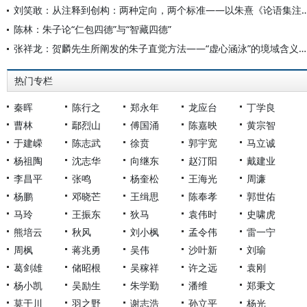
刘笑敢：从注释到创构：两种定向，两个标准——以朱
陈林：朱子论“仁包四德”与“智藏四德”
张祥龙：贺麟先生所阐发的朱子直觉方法——“虚心涵泳”的境域含义与前提
热门专栏
秦晖
陈行之
郑永年
龙应台
丁学良
曹林
鄢烈山
傅国涌
陈嘉映
黄宗智
于建嵘
陈志武
徐贲
郭宇宽
马立诚
杨祖陶
沈志华
向继东
赵汀阳
戴建业
李昌平
张鸣
杨奎松
王海光
周濂
杨鹏
邓晓芒
王缉思
陈奉孝
郭世佑
马玲
王振东
狄马
袁伟时
史啸虎
熊培云
秋风
刘小枫
孟令伟
雷一宁
周枫
蒋兆勇
吴伟
沙叶新
刘瑜
葛剑雄
储昭根
吴稼祥
许之远
袁刚
杨小凯
吴励生
朱学勤
潘维
郑秉文
莫于川
羽之野
谢志浩
孙立平
杨光