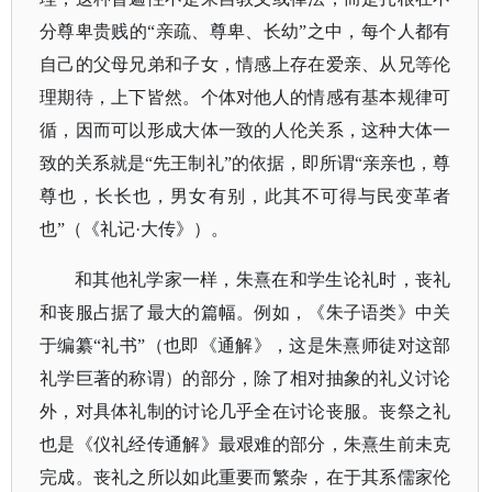
分尊卑贵贱的“亲疏、尊卑、长幼”之中，每个人都有
自己的父母兄弟和子女，情感上存在爱亲、从兄等伦
理期待，上下皆然。个体对他人的情感有基本规律可
循，因而可以形成大体一致的人伦关系，这种大体一
致的关系就是“先王制礼”的依据，即所谓“亲亲也，尊
尊也，长长也，男女有别，此其不可得与民变革者
也”（《礼记·大传》）。
和其他礼学家一样，朱熹在和学生论礼时，丧礼
和丧服占据了最大的篇幅。例如，《朱子语类》中关
于编纂
“礼书”（也即《通解》，这是朱熹师徒对这部
礼学巨著的称谓）的部分，除了相对抽象的礼义讨论
外，对具体礼制的讨论几乎全在讨论丧服。丧祭之礼
也是《仪礼经传通解》最艰难的部分，朱熹生前未克
完成。丧礼之所以如此重要而繁杂，在于其系儒家伦