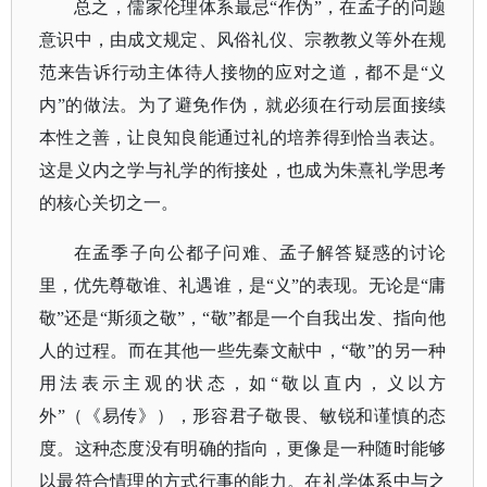
总之，儒家伦理体系最忌
“作伪”，在孟子的问题
意识中，由成文规定、风俗礼仪、宗教教义等外在规
范来告诉行动主体待人接物的应对之道，都不是“义
内”的做法。为了避免作伪，就必须在行动层面接续
本性之善，让良知良能通过礼的培养得到恰当表达。
这是义内之学与礼学的衔接处，也成为朱熹礼学思考
的核心关切之一。
在孟季子向公都子问难、孟子解答疑惑的讨论
里，优先尊敬谁、礼遇谁，是
“义”的表现。无论是“庸
敬”还是“斯须之敬”，“敬”都是一个自我出发、指向他
人的过程。而在其他一些先秦文献中，“敬”的另一种
用法表示主观的状态，如“敬以直内，义以方
外”（《易传》），形容君子敬畏、敏锐和谨慎的态
度。这种态度没有明确的指向，更像是一种随时能够
以最符合情理的方式行事的能力。在礼学体系中与之