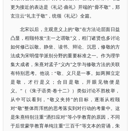
更为接近的表达是《礼记·曲礼》开端的“毋不敬”，郑
玄注云“礼主于敬”，统领《礼记》全篇。
北宋以后，主观意义上的
“敬”在方法论层面日益
凸显，程颐特发“主一之谓敬”义，程门诸贤也多讨论
如何修己以敬。静坐、读书、辩论、沉思，修敬的方
法成为宋明儒学派别分野的重要标准之一。作为理学
集大成者，朱熹对孟子“义内”之学与修敬方法的关联
有特别思考。他说：“敬、义只是一事。如两脚立定
是敬，才行是义；合目是敬，开眼见物便是
义。”（《朱子语类·卷十二》）类似讨论不胜枚举，
从中可以看到，“敬义夹持”的目标，逐渐从程颐
对“敬”整体而浑然的思考落实到对行动的考量中。这
是朱熹特别注重“洒扫应对”等小学教育的原因，不同
于后世蒙学教育单纯注重“三百千”等文本的背诵，朱