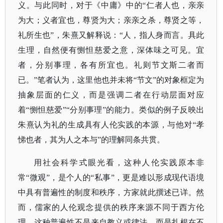
义。与此同时，对于《中庸》中的“仁者人也，亲亲
为大；义者宜也，尊贤为大；亲亲之杀，尊贤之等，
礼所生也”，朱熹又解释说：“人，指人身而言。具此
生理，自然便有恻怛慈爱之意，深体味之可见。宜
者，分别事理，各有所宜也。礼则节文斯二者而
已。”笔者认为，这里他也并未将“节文”的对象框定为
抽象层面的仁义，而是强调二者在行动层面对应
着“恻怛慈爱”“分别事理”的能力。类似的例子反映出
朱熹认为礼的生成具有人伦实践的本源，与他对“孝
悌也者，其为人之本与”的理解同条共贯。
用社会科学式眼光看，这种人伦实践原本非
常
“微观”，是个人的“私事”，更是难以形成现代语境
中具有普遍性的制度和秩序，方家就此撰述已详。然
而，儒家的人伦观念提供的秩序来源不同于西方伦
理，这种普遍性不是来自教义或律法，而是扎根在不