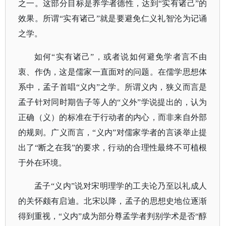
之一。这部分目标是养学者德性，达到“实有诸己”的
效果。所谓“实有诸己”就是要避免仁义礼智沦为记诵
之学。
如何
“实有诸己”，或者说如何避免学者言不由
衷、作伪，这是儒家一直面对的问题。在儒学思想体
系中，孟子首唱“义内”之学。所谓义内，狭义而言是
孟子针对同时期告子等人的“义外”学说提出的，认为
正确（义）的标准在于行动者的内心，而非来自外部
的规则。广义而言，“义内”对儒家学者的言谈举止提
出了“断之在我”的要求，行动的合理性最终不可植根
于外在环境。
孟子
“义内”说对宋明理学的工夫论乃至以礼成人
的关怀颇有启迪。北宋以降，孟子的思想史地位逐渐
得到重视，“义内”成为部分尊孟学者判别学术是否“醇