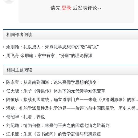
请先
登录
后发表评论～
评论
相同作者阅读
余朋翰：礼以成人：朱熹礼学思想中的“敬”与“义”
周飞舟 余朋翰：家中有家：“分家”的理论探源
相同主题阅读
陈永宝：从道南到湖湘：论朱熹儒学思想的演变
任天晓：朱子《诗集传》体系下的元代诗学知识变革
陆敏珍：接续孔孟道统，确立道学门户——朱熹《伊洛
潘斌：礼的学派属性及礼学边界——兼评当前中国民俗学、
储昭华：礼者，养也
刘纪璐：情为何物：朱熹与王夫之的四端七情之辩新判
江求流：朱熹《四书或问》的哲学逻辑与思辨意蕴