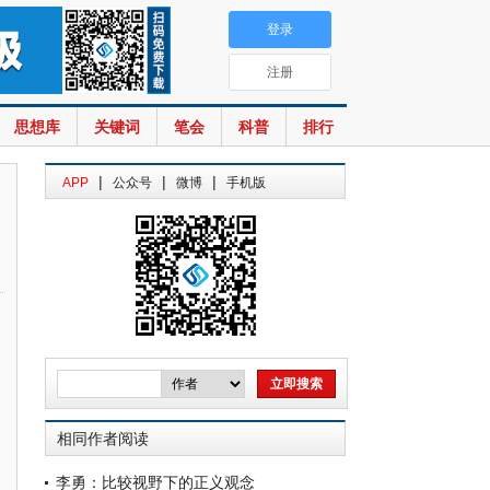
登录
注册
思想库
关键词
笔会
科普
排行
|
|
|
APP
公众号
微博
手机版
相同作者阅读
李勇：比较视野下的正义观念