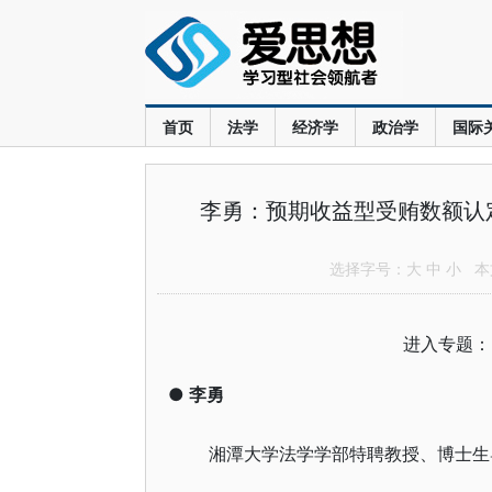
首页
法学
经济学
政治学
国际
李勇：预期收益型受贿数额认
选择字号：
大
中
小
本文
进入专题
●
李勇
湘潭大学法学学部特聘教授、博士生