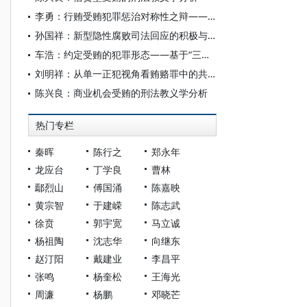
李勇：行贿受贿犯罪惩治对称性之辩——以《刑法修正案（十二）》为切入点
孙国祥：新型隐性腐败司法回应的积极与审慎
车浩：约定受贿的犯罪形态——基于“三个效果相统一”司法理念
刘明祥：从单一正犯视角看贿赂罪中的共同犯罪疑难问题
陈兴良：商业机会受贿的刑法教义学分析
热门专栏
秦晖
陈行之
郑永年
龙应台
丁学良
曹林
鄢烈山
傅国涌
陈嘉映
黄宗智
于建嵘
陈志武
徐贲
郭宇宽
马立诚
杨祖陶
沈志华
向继东
赵汀阳
戴建业
李昌平
张鸣
杨奎松
王海光
周濂
杨鹏
邓晓芒