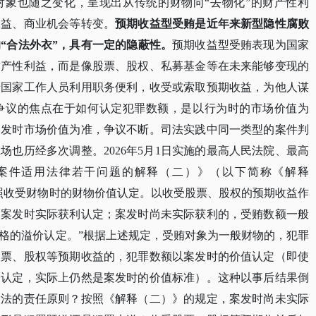
对象也随之变化，呈现出从传统的财物向
“去物化”的财产性利
收益、商业机会等转变。
预期收益型受贿是近年来新型隐性腐败
的
“合法外衣”，具有一定的隐蔽性。
预期收益型受贿表现为国家
财产性利益，而是像股票、股权、私募基金等在未来能够变现的
于国家工作人员利用职务便利，收受或索取预期收益，为他人谋
争议的焦点在于如何认定犯罪数额，是以行为时的市场价值为
案发时市场价值为准，争议不断。司法实践中同一类型的案件判
立场也历经多次调整。
2026年5月1日实施的最高人民法院、最高
案件适用法律若干问题的解释（二）》（以下简称《解释
按照收受财物时的财物价值认定。以收受股票、股权的预期收益作
照案发时实际获利认定；案发时尚未实际获利的，受贿数额一般
格的溢价认定。”根据上述规定，受贿对象为一般财物的，犯罪
股票、股权等预期收益的，犯罪数额以案发时的价值认定（即使
价认定，实际上仍然是案发时的价值标准）。这种以事后结果倒
刑法的责任原则？按照《解释（二）》的规定，案发时尚未实际