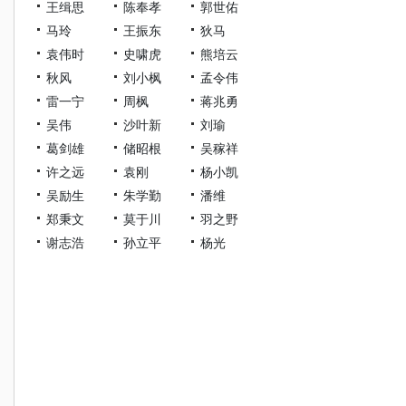
王缉思
陈奉孝
郭世佑
马玲
王振东
狄马
袁伟时
史啸虎
熊培云
秋风
刘小枫
孟令伟
雷一宁
周枫
蒋兆勇
吴伟
沙叶新
刘瑜
葛剑雄
储昭根
吴稼祥
许之远
袁刚
杨小凯
吴励生
朱学勤
潘维
郑秉文
莫于川
羽之野
谢志浩
孙立平
杨光