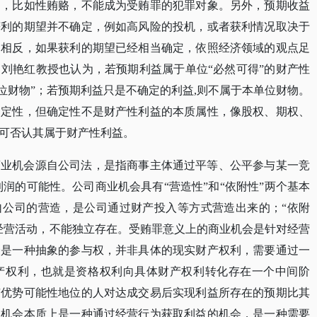
处，比如性贿赂，不能成为受贿罪的犯罪对象。另外，预期收益
获利的期望并不确定，例如高风险的投机，或者获利情况取决于
；相反，如果获利的期望已经相当确定，依照经济领域的观点足
。刘艳红教授也认为，若预期利益属于单位
“必然可得”的财产性
本单位财物”；若预期利益只是不确定的利益,则不属于本单位财物。
确定性，但确定性不是财产性利益的本质属性，像股权、期权、
可否认其属于财产性利益。
商业机会源自公司法，是指商事主体通过平等、公平参与某一竞
利润的可能性。公司商业机会具有“营造性”和“依附性”两个基本
自公司的营造，是公司通过财产投入等方式营造出来的；“依附
经营活动，不能独立存在。受贿罪意义上的商业机会是针对经营
会是一种抽象的参与权，并非具体的现实财产权利，需要通过一
产权利，也就是资格权利向具体财产权利转化存在一个中间阶
有优势可能性地位的人对达成交易后实现利益所存在的预期比其
业机会本质上是一种通过经营行为获取利益的机会，是一种需要