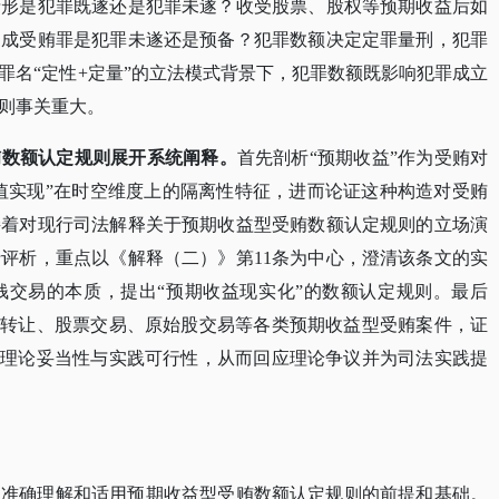
情形是犯罪既遂还是犯罪未遂？收受股票、股权等预期收益后如
构成受贿罪是犯罪未遂还是预备？犯罪数额决定定罪量刑，犯罪
罪名“定性+定量”的立法模式背景下，犯罪数额既影响犯罪成立
则事关重大。
贿数额认定规则展开系统阐释。
首先剖析
“预期收益”作为受贿对
价值实现”在时空维度上的隔离性特征，进而论证这种构造对受贿
接着对现行司法解释关于预期收益型受贿数额认定规则的立场演
评析，重点以《解释（二）》第11条为中心，澄清该条文的实
钱交易的本质，提出“预期收益现实化”的数额认定规则。最后
份转让、股票交易、原始股交易等各类预期收益型受贿案件，证
的理论妥当性与实践可行性，从而回应理论争议并为司法实践提
是准确理解和适用预期收益型受贿数额认定规则的前提和基础。