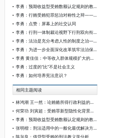
李勇：预期收益型受贿数额认定规则的教义学阐释——以《贪污贿赂司法解释（二）》为中心
李勇：行贿受贿犯罪惩治对称性之辩——以《刑法修正案（十二）》为切入点
李勇：点赞：屏幕上的社交认同
李勇：行刑一体制裁论视野下行刑双向衔接
李勇：法治是充分考虑人性的制度之治——《法不远人：中国式现代化的法治方略》序言
李勇：为进一步全面深化改革筑牢法治保障
李勇 黄佳佳：中等收入群体规模扩大的现实困境及其制度完善
李勇：过度的“比”不是社会主义
李勇：如何培养宪法意识？
相同主题阅读
林鸿潮 王一然：论贿赂所得行政利益的处理
何荣功 刘寅超：受贿罪新型隐性化背景下既遂与未遂的区分
李勇：预期收益型受贿数额认定规则的教义学阐释——以《贪污贿赂司法解释（二）》为中心
张明楷：刑法适用中的一般化最优解决方案
陈兴良：借贷型受贿的刑法教义学分析