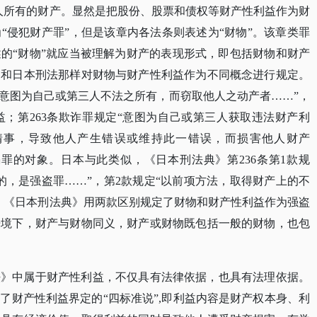
人所有的财产。显然是把股份、股票和债权等财产性利益作为财
“侵犯财产罪”，但是该章内各法条则表述为“财物”。该章类罪
的“财物”就应当被理解为财产的表现形式，即包括财物和财产
国和日本刑法那样对财物与财产性利益作为不同概念进行规定。
“意图为自己或第三人不法之所有，而窃取他人之动产者……”，
；第263条欺诈罪规定“意图为自己或第三人获取违法财产利
情事，导致他人产生错误或维持此一错误，而损害他人财产
罪的对象。日本与此类似，《日本刑法典》第236条第1款规
的，是强盗罪……”，第2款规定“以前项方法，取得财产上的不
。《日本刑法典》用两款区别规定了财物和财产性利益作为强盗
语境下，财产与财物同义，财产或财物既包括一般的财物，也包
法》中属于财产性利益，不仅具有法律依据，也具有法理依据。
出了财产性利益界定的
“四标准说”,即利益内容是财产权本身、利