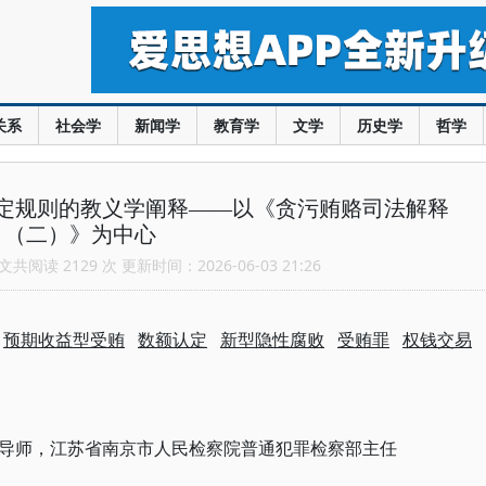
关系
社会学
新闻学
教育学
文学
历史学
哲学
定规则的教义学阐释——以《贪污贿赂司法解释
（二）》为中心
共阅读 2129 次 更新时间：2026-06-03 21:26
：
预期收益型受贿
数额认定
新型隐性腐败
受贿罪
权钱交易
导师，江苏省南京市人民检察院普通犯罪检察部主任