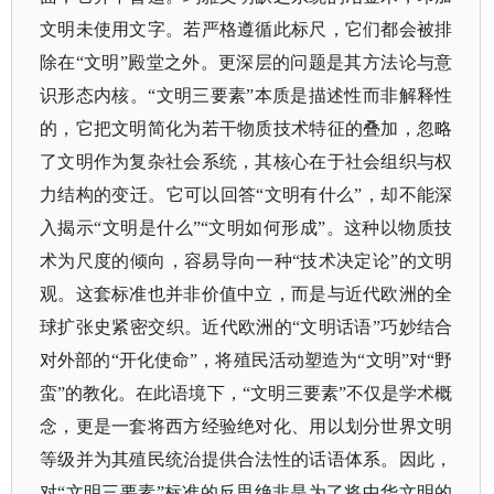
文明未使用文字。若严格遵循此标尺，它们都会被排
除在“文明”殿堂之外。更深层的问题是其方法论与意
识形态内核。“文明三要素”本质是描述性而非解释性
的，它把文明简化为若干物质技术特征的叠加，忽略
了文明作为复杂社会系统，其核心在于社会组织与权
力结构的变迁。它可以回答“文明有什么”，却不能深
入揭示“文明是什么”“文明如何形成”。这种以物质技
术为尺度的倾向，容易导向一种“技术决定论”的文明
观。这套标准也并非价值中立，而是与近代欧洲的全
球扩张史紧密交织。近代欧洲的“文明话语”巧妙结合
对外部的“开化使命”，将殖民活动塑造为“文明”对“野
蛮”的教化。在此语境下，“文明三要素”不仅是学术概
念，更是一套将西方经验绝对化、用以划分世界文明
等级并为其殖民统治提供合法性的话语体系。因此，
对“文明三要素”标准的反思绝非是为了将中华文明的