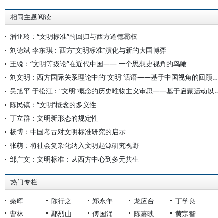
相同主题阅读
潘亚玲：“文明标准”的回归与西方道德霸权
刘德斌 李东琪：西方“文明标准”演化与新的大国博弈
王锐：“文明等级论”在近代中国—— 一个思想史视角的鸟瞰
刘文明：西方国际关系理论中的“文明”话语——基于中国视角的回顾与反思
吴旭平 于松江：“文明”概念的历史唯物主义审思——基于启蒙运动以
陈民镇：“文明”概念的多义性
丁立群：文明新形态的规定性
杨博：中国考古对文明标准研究的启示
张萌：将社会复杂化纳入文明起源研究视野
邹广文：文明标准：从西方中心到多元共生
热门专栏
秦晖
陈行之
郑永年
龙应台
丁学良
曹林
鄢烈山
傅国涌
陈嘉映
黄宗智