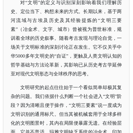
对
“文明”的定义与识别深刻影响着我们理解历
史、定位当下、构想未来的方式。长期以来，基于两
河流域与古埃及历史及其经验提炼的“文明三要
素”（冶金术、文字、城市）曾被视为普世标准，规
训着全球的历史叙事。随着考古发现与理论自觉，一
场关于文明标准的深刻讨论正在发生。它不仅关乎中
华5000多年文明史的“自证”，更触及人类文明认知的
哲学基础与方法论革新，其影响已从历史考古学延伸
至对现代文明形态与全球秩序的思考。
文明研究的起点往往始于一个看似简单却极其复
杂的问题。我们依据什么判断一个社会进入
“文明”阶
段？因为清晰且便于操作，“文明三要素”说一度成为
文明识别的通用标尺。但当其被机械套用于全球多样
化的文明图景时，其内在局限便暴露无遗。在经验层
面，它并不普适。玛雅文明缺乏系统的冶金术，印加