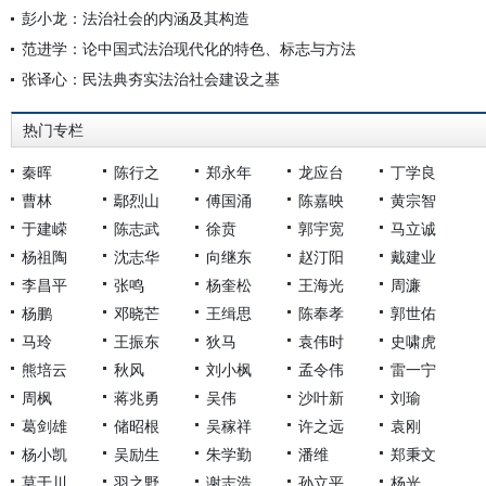
彭小龙：法治社会的内涵及其构造
范进学：论中国式法治现代化的特色、标志与方法
张译心：民法典夯实法治社会建设之基
热门专栏
秦晖
陈行之
郑永年
龙应台
丁学良
曹林
鄢烈山
傅国涌
陈嘉映
黄宗智
于建嵘
陈志武
徐贲
郭宇宽
马立诚
杨祖陶
沈志华
向继东
赵汀阳
戴建业
李昌平
张鸣
杨奎松
王海光
周濂
杨鹏
邓晓芒
王缉思
陈奉孝
郭世佑
马玲
王振东
狄马
袁伟时
史啸虎
熊培云
秋风
刘小枫
孟令伟
雷一宁
周枫
蒋兆勇
吴伟
沙叶新
刘瑜
葛剑雄
储昭根
吴稼祥
许之远
袁刚
杨小凯
吴励生
朱学勤
潘维
郑秉文
莫于川
羽之野
谢志浩
孙立平
杨光