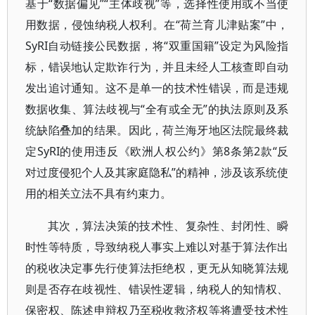
基于“数据偏见”“主体歧视”等，选择性使用或不当使
用数据，侵蚀纳税人权利。在“荷兰育儿津贴案”中，
SyRI自动链接公民数据，将“双重国籍”设定为风险指
标，错误地认定欺诈行为，并且未经人工核查即自动
发出追讨通知。这不是单一的技术性错误，而是违规
数据收集、算法歧视与“全有或全无”的执法原则及系
统缺陷叠加的结果。因此，荷兰海牙地区法院最终裁
定SyRI的使用违反《欧洲人权公约》第8条第2款“反
对过度侵犯个人及其家庭隐私”的精神，涉及该系统使
用的相关立法不具有约束力。
其次，算法决策的技术性、复杂性、封闭性、瞬
时性等特质，导致纳税人事实上难以对基于算法作出
的税收决定事先行使算法拒绝权，更无从知晓算法规
则是否存在歧视性、错误性逻辑，纳税人的知情权、
保密权、陈述申辩权乃至税收救济权等将遭受技术性