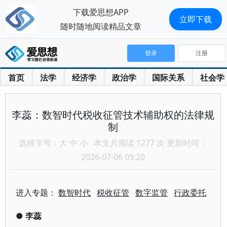
下载爱思想APP
立即下载
随时随地阅读精品文章
登录
注册
首页
法学
经济学
政治学
国际关系
社会学
李蕊：数智时代税收征管技术辅助权的法律规
制
选择字号：
大
中
小
本文共阅读 1277 次 更新时间：
2026-07-06 09:20
进入专题：
数智时代
税收征管
数字监管
行政委托
●
李蕊