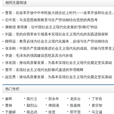
相同主题阅读
曹普：在改革开放中中华民族大踏步赶上时代——改革开放和社会
石中英：马克思恩格斯教育与生产劳动相结合思想的再思考
康晓强 唐垠箫：论中国社会主义现代化发展的“阶梯式”特征
刘蕊：党的自我革命引领基本实现社会主义现代化的实践进路探析
顾明远：教育必须为社会主义现代化服务，必须与生产劳动相结合
张东刚：中国共产党接续推进社会主义现代化的成就、经验与世界意
李捷：毛泽东的强国建设思想及其当代价值
张友国：推动高质量发展，为基本实现社会主义现代化奠定坚实基础
曹萍：实现社会主义现代化阶梯式递进的学理阐释
赵忠秀：推动高质量发展，为基本实现社会主义现代化奠定坚实基础
热门专栏
秦晖
陈行之
郑永年
龙应台
丁学良
曹林
鄢烈山
傅国涌
陈嘉映
黄宗智
于建嵘
陈志武
徐贲
郭宇宽
马立诚