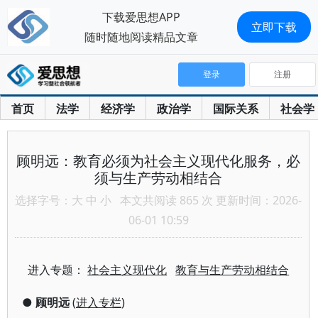
下载爱思想APP
立即下载
随时随地阅读精品文章
登录
注册
首页
法学
经济学
政治学
国际关系
社会学
顾明远：教育必须为社会主义现代化服务，必
须与生产劳动相结合
选择字号：
大
中
小
本文共阅读 865 次 更新时间：2026-
06-01 10:59
进入专题：
社会主义现代化
教育与生产劳动相结合
●
顾明远
(
进入专栏
)