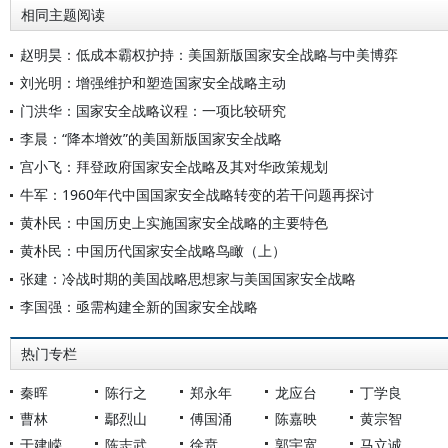
相同主题阅读
赵明昊：低成本霸权护持：美国新版国家安全战略与中美博弈
刘光明：增强维护和塑造国家安全战略主动
门洪华：国家安全战略议程：一项比较研究
李晨：“降本增效”的美国新版国家安全战略
宫小飞：拜登政府国家安全战略及其对华政策规划
牛军：1960年代中国国家安全战略转变的若干问题再探讨
黄朴民：中国历史上实施国家安全战略的主要特色
黄朴民：中国历代国家安全战略鸟瞰（上）
张建：冷战时期的美国战略思想家与美国国家安全战略
李国强：亟需构建全新的国家安全战略
热门专栏
秦晖
陈行之
郑永年
龙应台
丁学良
曹林
鄢烈山
傅国涌
陈嘉映
黄宗智
于建嵘
陈志武
徐贲
郭宇宽
马立诚