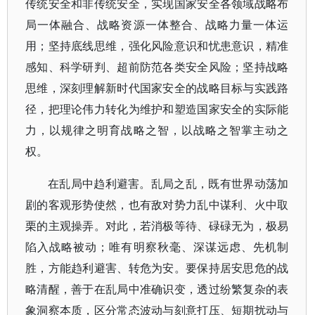
传统安全和非传统安全，实现国家安全各领域战略布
局一体融合、战略资源一体整合、战略力量一体运
用；坚持底线思维，强化风险意识和忧患意识，精准
感知、科学研判、超前防范各类安全风险；坚持战略
思维，深刻理解新时代国家安全的战略目标与实践路
径，把理论伟力转化为维护和塑造国家安全的实际能
力，以规律之明育战略之智，以战略之智掌主动之
权。
在乱局中趋利避害。乱局之乱，既有世界动荡加
剧的客观形势使然，也有敌对势力乱中谋利、火中取
栗的主观操弄。对此，若消极等待、碌碌无为，极易
陷入战略被动；唯有明察秋毫、深谋远虑、先机制
胜，方能趋利避害、转危为安。要保持居安思危的战
略清醒，善于在乱局中准确识变，透过纷繁复杂的表
象洞察本质，区分常态波动与刻意打压、短期扰动与