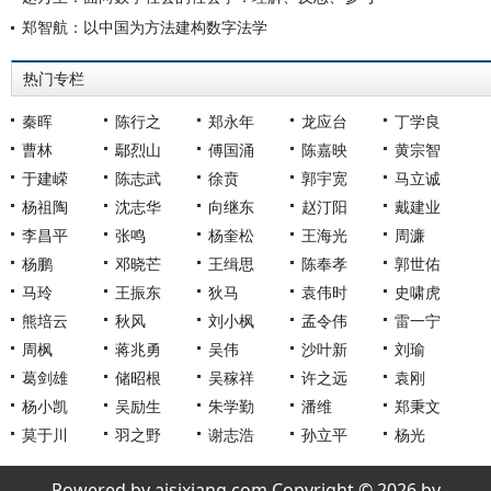
郑智航：以中国为方法建构数字法学
热门专栏
秦晖
陈行之
郑永年
龙应台
丁学良
曹林
鄢烈山
傅国涌
陈嘉映
黄宗智
于建嵘
陈志武
徐贲
郭宇宽
马立诚
杨祖陶
沈志华
向继东
赵汀阳
戴建业
李昌平
张鸣
杨奎松
王海光
周濂
杨鹏
邓晓芒
王缉思
陈奉孝
郭世佑
马玲
王振东
狄马
袁伟时
史啸虎
熊培云
秋风
刘小枫
孟令伟
雷一宁
周枫
蒋兆勇
吴伟
沙叶新
刘瑜
葛剑雄
储昭根
吴稼祥
许之远
袁刚
杨小凯
吴励生
朱学勤
潘维
郑秉文
莫于川
羽之野
谢志浩
孙立平
杨光
Powered by aisixiang.com Copyright © 2026 by