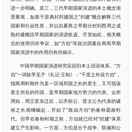
进一步明确。其三，三代早期国家演进的本土概念渐
受重视，如基于原典封邦建国之“封建”概念解释三代
国家和社会性质，并以自夏商之早期分封到西周之成
熟封建概括早期国家的演进轨迹。尽管如此，相关概
念的使用仍存争议，如“方伯”等政治因素在商周早期
国家演进中的作用仍有待揭示。
中国早期国家演进研究应回归本土话语体系。“方
伯”一词较早见于《礼记·王制》：“千里之外设方伯”，
指商周时期作为某一区域邦国之长的君主，又可指该
君主所在的邦国，是早期国家地方势力的代表。众所
周知，周王室东迁后，以齐桓公、晋文公为代表的诸
侯之长相继崛起，开始了“政由方伯”的春秋霸政时
代。但早在春秋时期之前，方伯就已经对“封建”体系
建立产生影响。一方面，方伯是出于战争、联姻和公