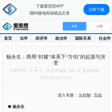
下载爱思想APP
立即下载
随时随地阅读精品文章
登录
注册
首页
法学
经济学
政治学
国际关系
社会学
杨永生：商周“封建”体系下“方伯”的起源与演
变
选择字号：
大
中
小
本文共阅读 1881 次 更新时间：
2026-05-28 14:25
进入专题：
分封制
方伯
●
杨永生