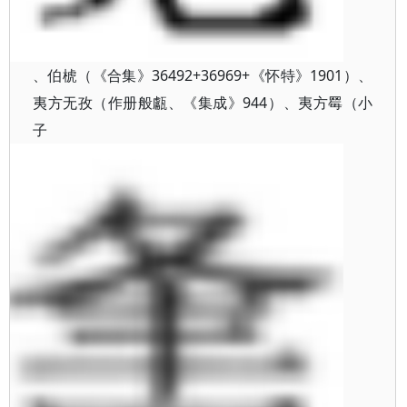
、伯椃（《合集》36492+36969+《怀特》1901）、
夷方无孜（作册般甗、《集成》944）、夷方䍙（小
子