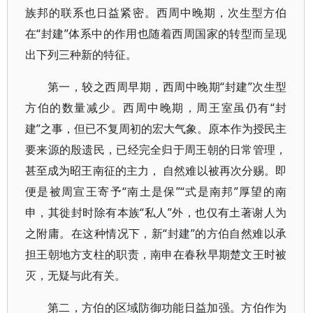
族邦的联系也日益紧密。西周中晚期，次生型方伯
在“封建”体系中的作用也随着西周国家的转型而呈现
出下列三种新的特征。
第一，较之西周早期，西周中晚期“封建”次生型
方伯的数量减少。西周中晚期，周王室虽仍有“封
建”之事，但已不复周初的宏大气象。原本作为授民主
要来源的殷遗民，已经完全归于周王朝的日常管理，
甚至成为昭王南征的主力， 自然难以被再次分赐。即
便是被周宣王寄予“南土是保”“式是南邦”厚望的南
申，其徙封时除有本族“私人”外，也仅有土著谢人为
之附庸。在这种情况下，新“封建”的方伯自然难以承
担王朝地方支柱的职责，南申在春秋早期楚文王时被
灭，无疑与此有关。
第二，方伯的区域防御功能日益加强。方伯作为