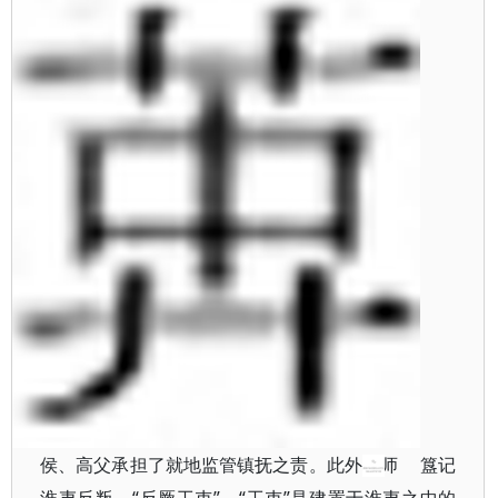
侯、高父承担了就地监管镇抚之责。此外，师
簋记
淮夷反叛，“反厥工吏”，“工吏”是建置于淮夷之中的