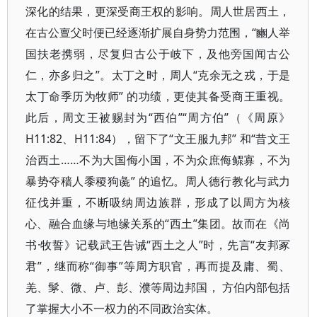
深化的结果，更深受商王权的影响。周人世居西土，
在古公亶父时便已经逐渐扩展自身势力范围，“豳人举
国扶老携弱，尽复归古公于岐下，及他旁国闻古公
仁，亦多归之”。太丁之时，周人“克余无之戎，于是
太丁命季历为牧师” 的功绩，更使其备受商王重视。
此后，周文王被赐封为“西伯”“周方伯”（《周原》
H11:82、H11:84），留下了“文王服九邦” 和“昔文王
治西土……不为大国侮小国，不为众庶侮鳏寡，不为
暴势夺穑人黍稷狗彘” 的追忆。周人德行教化与武力
征伐并重，不断吸纳周边族群，形成了以周方为核
心、融合血缘与地缘关系的“西土”集团。故而在《尚
书·牧誓》记载武王告诫“西土之人”时，先言“友邦冢
君”，继而称“御事”等周方职官，再而提及庸、蜀、
羌、髳、微、卢、彭、濮等周边邦国， 方伯内部包括
了掌握大小不一权力的不同政治实体。