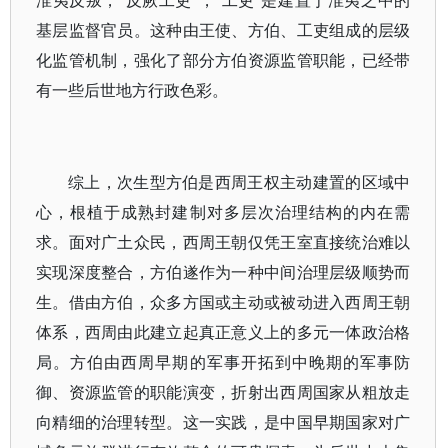
基层监督官员。这种由王使、方伯、工吏组成的层级
化监管机制，强化了部分方伯资源监管职能，已经带
有一些后世地方行政色彩。
综上，次生型方伯是西周王权主动建置的区域中
心，根植于成熟封建制对多层次治理结构的内在需
求。面对广土众民，西周王朝仅凭王室直接统治难以
实现深度整合，方伯遂作为一种中间治理层级顺势而
生。借由方伯，众多方国或主动或被动进入西周王朝
体系，西周由此建立起真正意义上的多元一体政治格
局。方伯由西周早期的军事开拓到中晚期的军事防
御、资源监管的职能演变，折射出西周国家从粗放走
向精细的治理转型。这一实践，是中国早期国家对广