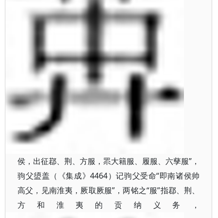
侯，出征鄀、荆、方服，眔大籍服、履服、六孳服”，
驹父盨盖（《集成》4464）记驹父受命“即南诸侯帅
高父，见南淮夷，厥取厥服”，两铭之“服”指鄀、荆、
方和淮夷的贡纳义务，