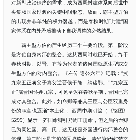
对新型政治秩序的需求，成为西周封建体系向后世中
央集权国家过渡的关键中间形态。故而，霸主型方伯
的出现并非单纯的权力僭越，而是春秋时期“封建”国
家体系在内外矛盾推动下自我调整的必然结果。
霸主型方伯的产生经历三个主要阶段。第一阶段
是方伯自身内部的整合。这从西周时就已开始，终于
春秋时期。以晋、齐等为代表的诸侯国就原生型或次
生型方伯的对内整合。《左传·隐公六年》记载：“翼
九宗五正顷父子嘉父逆晋侯于随，纳诸鄂。” “九宗五
正”属晋国怀姓九宗，可见至迟在春秋早期，晋国已完
成对其整合。此外，如命卿等兼具王臣与公臣双重身
份的职官也逐渐“本土化”。西周中期引簋（《铭图》
5299）显示，齐国命卿引乃周王册命，但之后的命卿
已为同姓国、高二氏，这无疑是齐国进行内部整合的
体现。第二阶段是方伯的区域整合。清华简记载“楚文