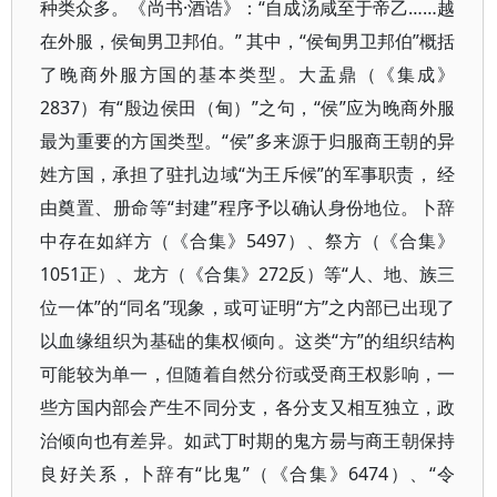
种类众多。《尚书·酒诰》：“自成汤咸至于帝乙……越
在外服，侯甸男卫邦伯。” 其中，“侯甸男卫邦伯”概括
了晚商外服方国的基本类型。大盂鼎（《集成》
2837）有“殷边侯田（甸）”之句，“侯”应为晚商外服
最为重要的方国类型。“侯”多来源于归服商王朝的异
姓方国，承担了驻扎边域“为王斥候”的军事职责， 经
由奠置、册命等“封建”程序予以确认身份地位。卜辞
中存在如絴方（《合集》5497）、祭方（《合集》
1051正）、龙方（《合集》272反）等“人、地、族三
位一体”的“同名”现象，或可证明“方”之内部已出现了
以血缘组织为基础的集权倾向。这类“方”的组织结构
可能较为单一，但随着自然分衍或受商王权影响，一
些方国内部会产生不同分支，各分支又相互独立，政
治倾向也有差异。如武丁时期的鬼方昜与商王朝保持
良好关系，卜辞有“比鬼”（《合集》6474）、“令