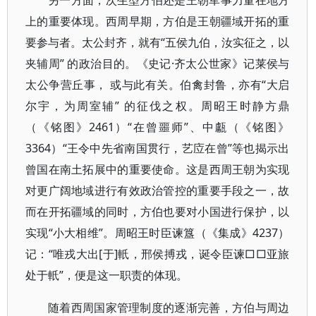
上的重要体现。西周早期，方伯是王朝疆域开拓的重
要参与者。太公封齐，就有“五侯九伯，汝实征之，以
夹辅周” 的政治目的。《史记·齐太公世家》记莱侯与
太公争营丘事， 或与此有关。伯禽封鲁，亦有“大启
尔宇，为周室辅” 的征伐之权。周昭王时静方鼎
（《铭图》2461）“在曾噩师”、中甗（《铭图》
3364）“王令中先省南国贯行，艺㡴在曾”等也揭示出
曾国在南土拓展中的重要使命。这是西周王朝为实现
对更广阔地域进行有效政治管控的重要手段之一，故
而在开拓疆域的同时，方伯也要对小国进行保护，以
实现“小大相维”。周昭王时臣谏簋（《集成》4237）
记：“唯戎大出[于]軝，邢侯搏戎，诞令臣谏□□亚旅
处于軝”，便是这一职责的体现。
随着西周国家管理制度的逐渐完善，方伯与周边