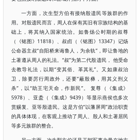
一方面，次生型方伯有接纳殷遗民等族群的作
用。对殷遗民而言，周人在保有其旧有宗族结构的基
础上，将其纳入国家统治。如鲁炀公时期的叔尊
（《铭图》11818）、叔卣（《铭图》13347）记炀
公命器主叔“自阳桥来诲鲁人，为余轨”，即让鲁地的
土著遵从周人的礼法。“叔”为第二代殷遗民， 他受命
去教导礼法，以期“变其俗、革其礼”。又如康叔治
卫，除要厉行周政外，还要“蔽殷彝，用其义刑义
杀”，以“助王宅天命，作新民”。 复尊（《集成》
5978）、亚盉（《集成》9439）等显示燕侯也多次
赏赐复、亚等殷遗民。这是方伯“以藩屏周”政治职责
的具体体现，在客观上推动了周人、殷人和土著居民
等多元族群的整合。
另一方面，次生型方伯还是王朝军事力量在地方