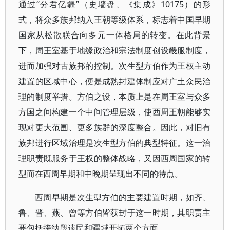
通过“分君亿疆”（史墙盘、《集成》10175）的形
式，将众多族邦纳入王朝等级体系，标志着中国早期
国家从松散联合向多元一体格局的转变。在此背景
下，周王室基于地缘政治和宗法制度创设畿服制度，
进而加强对古族邦的控制。次生型方伯作为王权主动
建置的区域中心，便是成熟封建体制应对广土众民治
理的制度举措。方伯之设，本质上是在周王室与众多
方国之间构建一个中间管理层级，使西周王朝能够实
现对更大范围、更多族群的深度整合。因此，对旧有
族邦进行区域治理是次生型方伯的典型特征。这一治
理职责既服务于王权的整体战略，又因西周国家的转
型而在西周早期和中晚期呈现出不同的特点。
西周早期是次生型方伯的主要建置时期，如齐、
鲁、晋、燕、曾等方伯皆获封于这一时期，其职责主
要包括接纳殷遗民和疆域开拓两个方面。