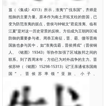
簋（《集成》4313）所示，淮夷“广伐东国”，齐师是
抵御的主要力量。原本作为南土开拓支柱的曾国，已
变为防范淮夷的据点，曾侯与钟铭文“君庇淮夷、临有
江夏”是对这一历史背景的反映。方伯成为王朝跨区域
防御的重要参与者。周恭王南征，晋、霸、倗等晋南
国族也参与其中， 如“淮夷伐霸，晋侯搏戎”（晋侯铜
人、《铭图》19343）等协作加强了区域族邦之间的
联系。到了西周末年，方伯已为对外战争的主力。晋
侯苏钟（《铭图》15298-15313）记“王亲遹省东国南
国”，晋侯苏率领“亚旅、小子、