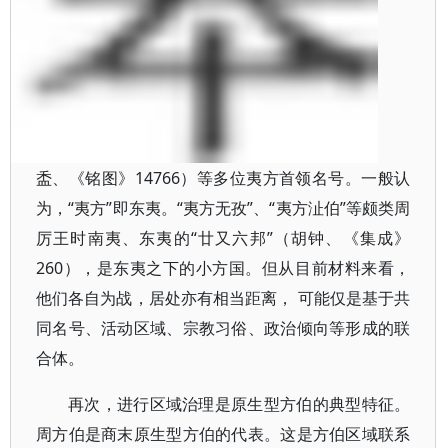
盉、《铭图》14766）等多位夷方首领名号。一般认
为，“夷方”即东夷。“夷方无孜”、“夷方沚伯”等颇类周
厉王时南夷、东夷的“廿又六邦”（胡钟、《集成》
260），是东夷之下的小方国。但从目前材料来看，
他们各自为战，居处亦有相当距离， 可能仅是基于共
同名号、活动区域、宗教习俗、政治倾向等形成的联
合体。
再次，进行区域治理是原生型方伯的典型特征。
周方伯是商末原生型方伯的代表。这是方伯区域联系