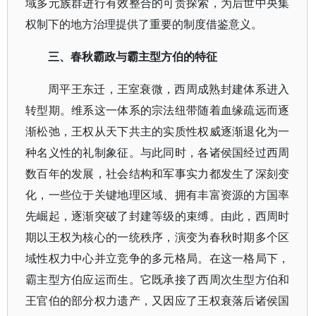
域多元族群进行有效整合的可贵探索，为后世中央集
权制下的地方治理提供了重要的制度借鉴意义。
三、春秋霸政与霸主型方伯的特征
周平王东迁，王室衰微，西周成熟封建体系进入
转型期。维系这一体系的宗法纽带随着血缘疏远而逐
渐松弛，王权从天下共主的实质性权威逐渐退化为一
种名义性的礼制象征。与此同时，各诸侯国经过西周
数百年的发展，社会结构和军事实力都发生了深刻变
化，一些位于关键地理区域、拥有丰富资源的方国率
先崛起，逐渐突破了封建等级的束缚。由此，西周时
期以王权为核心的一统秩序，演变为春秋时期多个区
域性权力中心并立竞争的多元格局。在这一格局下，
霸主型方伯应运而生。它既承接了西周次生型方伯和
王官伯的部分权力遗产，又因应了王权衰落后诸侯国