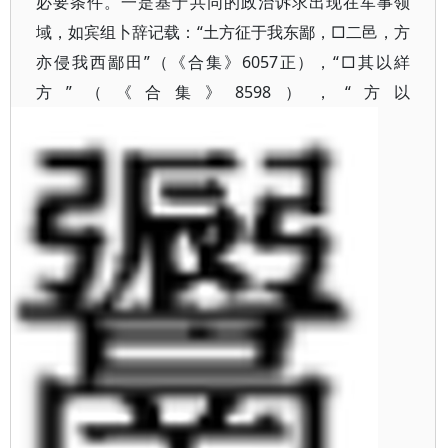
必要条件。一是基于共同的政治诉求出现在军事领
域，如宾组卜辞记载：“土方征于我东鄙，□二邑，方
亦侵我西鄙田”（《合集》6057正），“□其以絴
方”（《合集》8598），“方以