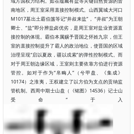
域方国权力结构。如在蕴藏有盐等关键自然资源的晋
南地区，周王室采用直接控制模式。山西翼城大河口
M1017墓出土霸伯簋等记“井叔来盐”， “井叔”为王朝
卿士、“盐”即分辨盐卤优劣，是周王室对盐业资源直
接控制的体现。霸伯本属赐予晋国之怀姓九宗，但王
室的直接控制提升了霸人的政治地位，使晋国的区域
治理呈现“启以夏政，疆以戎索”的弹性控制模式。而
对于周王朝边缘区域，王室则主要依靠方伯进行资源
管控。如对于作为“帛畮人”（兮甲盘、《集成》
10174）之淮夷，王权建立了以方伯为支点的贡纳监
管机制。西周中期士山盘（《铭图》14536）记士山
受命“于入