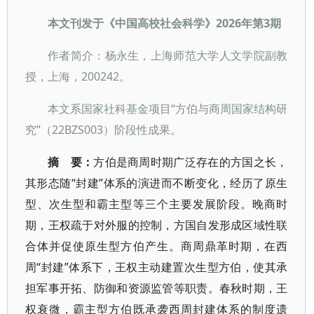
本文刊发于《中国高校社会科学》2026年第3期
作者简介：杨永生，上海师范大学人文学院副教
授，上海，200242。
本文系国家社科基金项目“方伯与商周国家结构研
究”（22BZS003）阶段性成果。
摘 要：
方伯是商周时期广泛存在的方国之长，
其形态随“封建”体系的演进而不断变化，经历了原生
型、次生型和霸主型等三个主要发展阶段。晚商时
期，王权疏于对外服的控制，方国自发形成区域性联
合体并促使原生型方伯产生。商周鼎革时期，在西
周“封建”体系下，王权主动建置次生型方伯，使其承
担军事开拓、防御和资源监管等职责。春秋时期，王
权衰微，霸主型方伯既承袭西周封建体系的制度遗