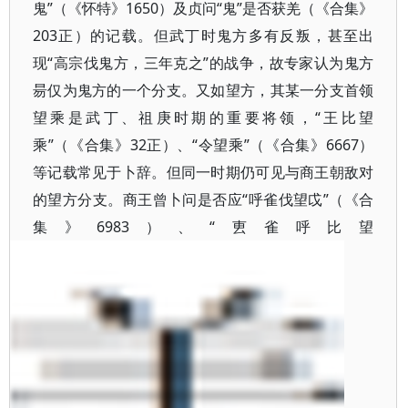
鬼”（《怀特》1650）及贞问“鬼”是否获羌（《合集》
203正）的记载。但武丁时鬼方多有反叛，甚至出
现“高宗伐鬼方，三年克之”的战争，故专家认为鬼方
昜仅为鬼方的一个分支。又如望方，其某一分支首领
望乘是武丁、祖庚时期的重要将领，“王比望
乘”（《合集》32正）、“令望乘”（《合集》6667）
等记载常见于卜辞。但同一时期仍可见与商王朝敌对
的望方分支。商王曾卜问是否应“呼雀伐望戉”（《合
集》6983）、“叀雀呼比望