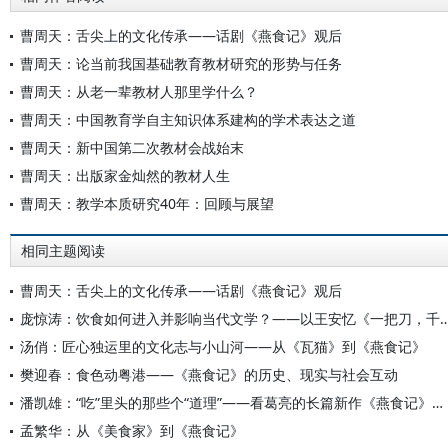
曹周天：舌尖上的文化传承——话剧《燕食记》观后
曹周天：论当前我国基础教育教材研究的形势与任务
曹周天：从老一辈教材人那里学什么？
曹周天：中国教育学自主知识体系建构的学术表达之道
曹周天：新中国第二次教材会战始末
曹周天：出版家金灿然的教材人生
曹周天：教学本质研究40年：回顾与展望
相同主题阅读
曹周天：舌尖上的文化传承——话剧《燕食记》观后
庞惊涛：饮食如何进入并影响当代文学？——以王安忆《一把刀，千个字
汤俏：匠心独运里的文化志与小山河——从《瓦猫》到《燕食记》
樊迎春：食色动粤港——《燕食记》的历史、现实与社会互动
潘凯雄：“吃”里头的那些个“道理”——看葛亮的长篇新作《燕食记》兼及其他
孟繁华：从《美食家》到《燕食记》