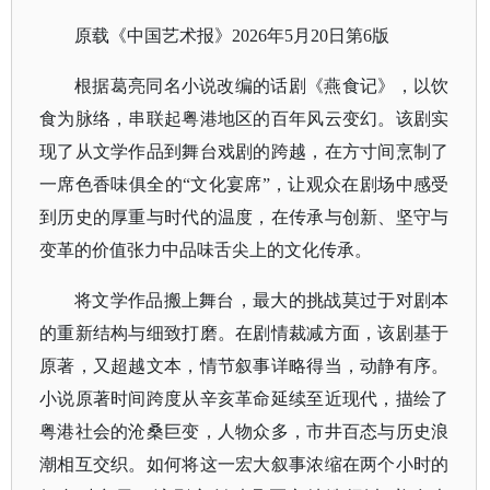
原载《中国艺术报》
2026年5月20日第6版
根据葛亮同名小说改编的话剧《燕食记》，以饮
食为脉络，串联起粤港地区的百年风云变幻。该剧实
现了从文学作品到舞台戏剧的跨越，在方寸间烹制了
一席色香味俱全的
“文化宴席”，让观众在剧场中感受
到历史的厚重与时代的温度，在传承与创新、坚守与
变革的价值张力中品味舌尖上的文化传承。
将文学作品搬上舞台，最大的挑战莫过于对剧本
的重新结构与细致打磨。在剧情裁减方面，该剧基于
原著，又超越文本，情节叙事详略得当，动静有序。
小说原著时间跨度从辛亥革命延续至近现代，描绘了
粤港社会的沧桑巨变，人物众多，市井百态与历史浪
潮相互交织。如何将这一宏大叙事浓缩在两个小时的