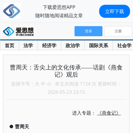
下载爱思想APP
立即下载
随时随地阅读精品文章
登录
注册
首页
法学
经济学
政治学
国际关系
社会学
曹周天：舌尖上的文化传承——话剧《燕食
记》观后
选择字号：
大
中
小
本文共阅读 1124 次 更新时间：
2026-05-23 23:15
进入专题：
《燕食记》
●
曹周天