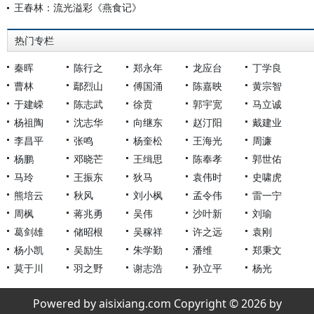
王春林：流光溢彩《燕食记》
热门专栏
秦晖
陈行之
郑永年
龙应台
丁学良
曹林
鄢烈山
傅国涌
陈嘉映
黄宗智
于建嵘
陈志武
徐贲
郭宇宽
马立诚
杨祖陶
沈志华
向继东
赵汀阳
戴建业
李昌平
张鸣
杨奎松
王海光
周濂
杨鹏
邓晓芒
王缉思
陈奉孝
郭世佑
马玲
王振东
狄马
袁伟时
史啸虎
熊培云
秋风
刘小枫
孟令伟
雷一宁
周枫
蒋兆勇
吴伟
沙叶新
刘瑜
葛剑雄
储昭根
吴稼祥
许之远
袁刚
杨小凯
吴励生
朱学勤
潘维
郑秉文
莫于川
羽之野
谢志浩
孙立平
杨光
Powered by aisixiang.com Copyright © 2026 by