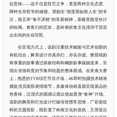
征意味——这不仅是技艺之争，更是两种文化态度、
两种生存哲学的碰撞。荣贻生“熬莲蓉如熬人生”的专
注，陈五举“食不厌精”的革新精神，茶楼里跑堂伙计
的吆喝、食客们的悲欢，是岭南饮食文化浸润于芸芸
众生间的生动写照。
在呈现方式上，该剧注重技术赋能与艺术创新的
有机结合，舞美设计亦真亦幻，亦实亦虚。整部戏剧
将厚重的故事通过插叙结构和幽默叙事娓娓道来，呈
现出张弛有度的节奏和轻盈的整体观感。在美食大赛
上，熟悉的
TVB综艺节目片场，4K即时拍摄技术精准
捕捉演员面部表情细节，多媒体动画直观呈现菜品的
色香味，沉浸式的观感让观众犹如置身“食神”片场。
该剧的舞美和灯光设计打破传统惯常思维，广彩瓷纹
样的主题投影，既彰显了岭南文化的底色，又营造出