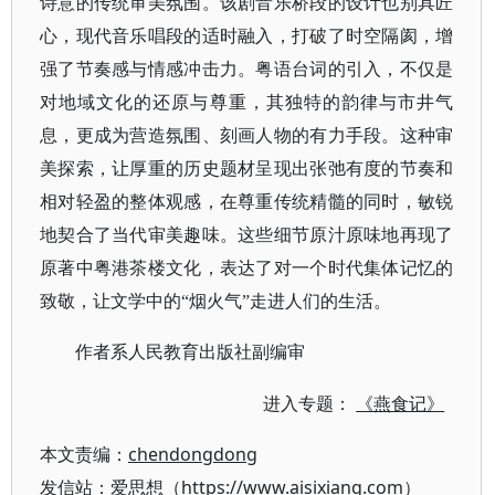
诗意的传统审美氛围。该剧音乐桥段的设计也别具匠
心，现代音乐唱段的适时融入，打破了时空隔阂，增
强了节奏感与情感冲击力。粤语台词的引入，不仅是
对地域文化的还原与尊重，其独特的韵律与市井气
息，更成为营造氛围、刻画人物的有力手段。这种审
美探索，让厚重的历史题材呈现出张弛有度的节奏和
相对轻盈的整体观感，在尊重传统精髓的同时，敏锐
地契合了当代审美趣味。这些细节原汁原味地再现了
原著中粤港茶楼文化，表达了对一个时代集体记忆的
致敬，让文学中的“烟火气”走进人们的生活。
作者系人民教育出版社副编审
进入专题：
《燕食记》
本文责编：
chendongdong
发信站：爱思想（https://www.aisixiang.com）