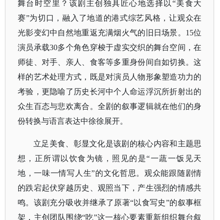
舞台时空里？该剧主创独具匠心地选择以
“美食大
赛”为切口，融入了地道的港式综艺风格，让观众在
光影变幻中自然地重返充满烟火气的旧日场景。15位
演员承载30多个角色穿梭于虚实交织的舞台空间，在
师徒、对手、亲人、食客等多重身份间自如切换。这
样的艺术处理方式，既是对演员人物形象塑造功力的
考验，更隐喻了历史长河中个人命运浮沉所折射出的
众生百态与悲欢离合。全剧的叙事逻辑就在他们的身
份转换与语言表达中徐徐展开。
立足美食、彰显文化是该剧的核心内容和主题思
想，正所谓以饮食为镜，照见的是
“一蔬一饭见天
地，一味一情写人生”的文化哲思。观众能跟随剧情
的跌宕起伏穿越历史、观照当下，产生强烈的情感共
鸣。该剧充分吸收并继承了原著“以食写史”的叙事框
架，主创团队围绕“吃”这一核心要素重新组织舞台叙