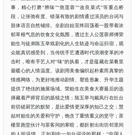
事，精心打磨“辨味”“熬莲蓉”“改良菜式”等重点桥
段，让张弛有度、错落有致的剧情通过演员的台词与
肢体语言自然铺排。全剧自始至终回荡着一股带着浓
郁草根气息的饮食文化氛围，透过主人公莲蓉师傅荣
贻生与徒弟陈五举戏剧化的人生轨迹与命运归宿，观
众能真切感受到，当传统手艺遭遇时代浪潮变革的冲
击时，唯有手艺人对“味”的执着，才是蕴藏在菜肴里
最暖心的人情温度。该剧用美食编织起朴素而真挚的
情感网络，为更好地推动剧情、塑造形象、升华主题
提供了绝佳的施展场域。荣贻生在美食大赛最后的选
择藏着严师背后的舐犊之情；陈五举与戴凤行在灶台
前切磋厨艺的默契，是比爱情更深厚的知己之交；慧
姑对贻生的关爱和守护，饱含了重情重义的坚守；茶
楼里跑堂伙计与茶客间的寒暄，都折射出街坊邻里间
的人间温情。正如剧中一句台词说的那样：“中国人