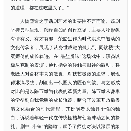
的道理，都在这吃里头了。”
人物塑造之于话剧艺术的重要性不言而喻。该剧
坚持典型呈现、演绎自如的创作立场，主要人物形象
有情有义、有才有趣。荣贻生作为时代洪流中被动的
文化传承者，展现了从身世成谜的孤儿到
“同钦楼”大
案师傅的成长轨迹。在“品盐辨味”这场戏中，演员以
极尽克制的表演，通过指尖的轻触与眼神的微动，将
老匠人对食材本真的敬畏、对技艺极致的追求，展现
得淋漓尽致，刻画出一代匠人的匠心气韵。与之形成
对比的是以陈五举为代表的革新力量。陈五举从谦卑
的学徒到自我觉醒的成长轨迹，暗合了改革开放后粤
港文化融合的时代进程，其扮演者以独具个性的独
白，诉说着年轻一代在传统桎梏与创新冲动之间的挣
扎。剧中“斗雀”的隐喻，赋予了师徒对决以深层的象