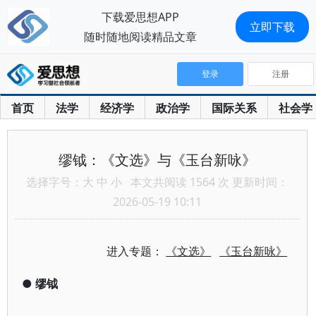
下载爱思想APP
立即下载
随时随地阅读精品文章
登录
注册
首页
法学
经济学
政治学
国际关系
社会学
缪钺：《文选》与《玉台新咏》
选择字号：
大
中
小
本文共阅读 1564 次 更新时间：
2026-05-19 10:11
进入专题：
《文选》
《玉台新咏》
●
缪钺