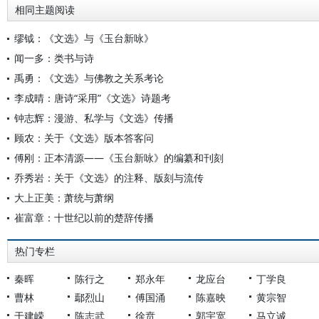
相同主题阅读
缪钺：《文选》与《玉台新咏》
闻一多：类书与诗
禹勇：《文选》与佛教之关系考论
李成晴：唐诗“采用”《文选》诗题考
钟志辉：漫游、私学与《文选》传播
顾农：关于《文选》版本答客问
傅刚：正本清源——《玉台新咏》的编纂和刊刻
乔秀岩：关于《文选》的注释、版刻与流传
大上正美：萧统与萧纲
崔富章：十世纪以前的楚辞传播
热门专栏
秦晖
陈行之
郑永年
龙应台
丁学良
曹林
鄢烈山
傅国涌
陈嘉映
黄宗智
于建嵘
陈志武
徐贲
郭宇宽
马立诚