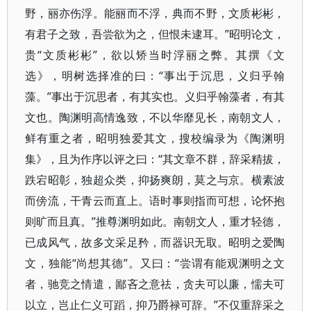
野，丽亦伤浮。能丽而不浮，典而不野，文质彬彬，
有君子之致，吾尝欲为之，但恨未逮耳。”昭明论文，
贵“文质彬彬”，欲以矫当时浮丽之弊。其撰《文
选》，明树选择准的曰：“事出于沉思，义归乎翰
藻。”事出于沉思者，有其实也。义归乎翰藻者，有其
文也。陶渊明高情逸致，不以华靡见长，南朝文人，
鲜有重之者，昭明独爱其文，搜校编录为《陶渊明
集》，且为作序以评之曰：“其文章不群，辞采精拔，
跌宕昭彰，独超众类，抑扬爽朗，莫之与京。横素波
而傍流，干青云而直上。语时事则指而可想，论怀抱
则旷而且真。”推尊渊明如此。南朝文人，重才轻德，
已成风气，故多文采足矜，而器识无取。昭明之爱陶
文，独能“尚想其德”。又曰：“尝谓有能观渊明之文
者，驰竞之情遣，鄙吝之意祛，贪夫可以廉，懦夫可
以立，岂止仁义可蹈，抑乃爵禄可辞。”不仅重辞采之