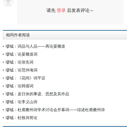
请先
登录
后发表评论～
评论
相同作者阅读
缪钺：词品与人品——再论晏幾道
缪钺：论晏幾道词
缪钺：论张先词
缪钺：论范仲淹词
缪钺：《花间》词平议
缪钺：论韩偓词
缪钺：皮日休的事迹、思想及其作品
缪钺：论李义山诗
缪钺：杜甫夔州诗学术讨论会开幕词——综述杜甫夔州诗
缪钺：杜牧诗简论