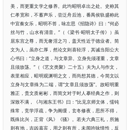
美，而更重文学之修养。此均昭明卓出之处。史称其
仁孝宽和，不蓄声乐，尝泛舟后池，番禺侯轨盛称此
中宜奏女乐，昭明不答，咏左思《招隐诗》曰：“何必
丝与竹，山水有清音。”（《梁书·昭明太子传》）虽
居东宫之尊，而无奢淫之习，盖天性近于德业者。简
文为人，虽亦仁厚，然论文则喜轻浮，其诫当阳公大
心书曰：“立身之道，与文章异。立身先须谨重，文章
且须放荡。”（《艺文类聚》二十五）夫为人与作文，
表里相应，昭明观渊明之文，而尚想其德，今简文以
立身与文章殊为二端，谓“文章且须放荡”。故昭明重
雅正，贵文质彬彬，而简文对于时人摹经典之作，则
深致不满，《与湘东王书》曰：“比见京师文体，懦钝
殊常，竞学浮疏，争为阐缓，玄冬修夜，思所不得，
既殊比兴，正背《风》《骚》。若夫六典三礼，所施
则有地，吉凶嘉宾，用之则有所，未闻吟咏情性，反