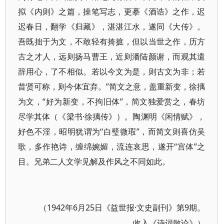
拟《内则》之篇，操笔写志，更摹《酒诰》之作，迟
迟春日，翻学《归藏》，湛湛江水，遂同《大传》。
吾既拙于为文，不敢轻有掎摭，但以当世之作，历方
古之才人，远则扬马曹王，近则潘陆颜谢，而观其遣
辞用心，了不相似。若以今文为是，则古文为非；若
昔贤可称，则今体宜弃。”简文之意，盖重新变，徐摛
为文，“好为新变，不拘旧体”，简文独爱赏之，春坊
尽学其体（《梁书·徐摛传》）。陶渊明《闲情赋》，
好色不淫，昭明犹谓为“白璧微瑕”，而简文则喜仿吴
歌，多作艳诗，缠绵婉媚，流连哀思，遂开“宫体”之
目。兄弟二人文学见解及作风之不同如此。
1942年6月25日《益世报·文史副刊》第9期。
（
收入《诗词散论》）