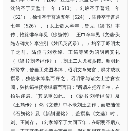
沈约卒于天监十二年（513），刘峻卒于普通二年
（521），徐悱卒于普通五年（524），陆倕卒于普通
七年（526），（以上诸人卒年，皆见《梁书》本
传，惟徐悱卒年见《徐勉传》，王巾卒年见《文选·头
陁寺碑文》李注引《姓氏英贤录》。）均卒于昭明太
子之前。陆倕与刘孝绰、王筠等皆为昭明所宾礼
（《梁书·刘孝绰传》），刘王二人尤被赏接。昭明起
乐贤堂，使画工先图孝绰，昭明文章繁富，群才咸欲
撰录，独使孝绰集而序之，昭明常与诸文士游宴玄
圃，独执筠袖抚孝绰肩而言曰：“所谓左把浮丘袖，右
拍洪崖肩。”其见重如此。（《梁书·刘孝绰传》及
《王筠传》）然《文选》中不录刘王之作，而取陆倕
《石阙铭》及《新刻漏铭》，盖撰集《文选》时，
刘、王尚存，（刘孝绰卒于大同五年，在昭明卒后八