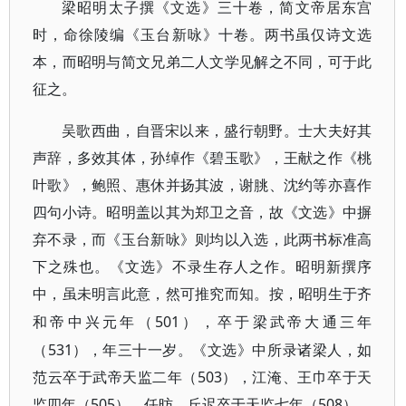
梁昭明太子撰《文选》三十卷，简文帝居东宫
时，命徐陵编《玉台新咏》十卷。两书虽仅诗文选
本，而昭明与简文兄弟二人文学见解之不同，可于此
征之。
吴歌西曲，自晋宋以来，盛行朝野。士大夫好其
声辞，多效其体，孙绰作《碧玉歌》，王献之作《桃
叶歌》，鲍照、惠休并扬其波，谢朓、沈约等亦喜作
四句小诗。昭明盖以其为郑卫之音，故《文选》中摒
弃不录，而《玉台新咏》则均以入选，此两书标准高
下之殊也。《文选》不录生存人之作。昭明新撰序
中，虽未明言此意，然可推究而知。按，昭明生于齐
501），卒于梁武帝大通三年
和帝中兴元年（
（531），年三十一岁。《文选》中所录诸梁人，如
范云卒于武帝天监二年（503），江淹、王巾卒于天
监四年（505），任昉、丘迟卒于天监七年（508），