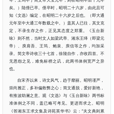
年，王筠卒于简文帝大宝元年，则在昭明卒后十九年
矣。）陆倕已卒。倕卒时，昭明二十六岁，由此且可
知《文选》编定，在昭明二十六岁之后也。（即大通
元年至中大通三年数载之中。）盖其人已往，其文克
定，不录生存之作，正见其态度之郑重。《玉台新
咏》则不然，当时文人如梁武帝、湘东王绎（即梁元
帝）、庾肩吾、王筠、鲍泉、庾信等之作，均加采
录。简文帝诗收三十七首，徐陵自作，亦收四首。不
无恩怨之见，难免标榜之讥，此两书体例宽严之异
也。
自宋齐以来，诗文风气，趋于靡丽。昭明谨严，
崇尚雅正，多补偏救弊之心；简文通脱，爱好新艳，
有推波助澜之意。观《文选》与《玉台新咏》两书标
准体例之不同，盖已略可考见。更进而求之。昭明
“夫文典则累
《答湘东王求文集及诗苑英华书》云：