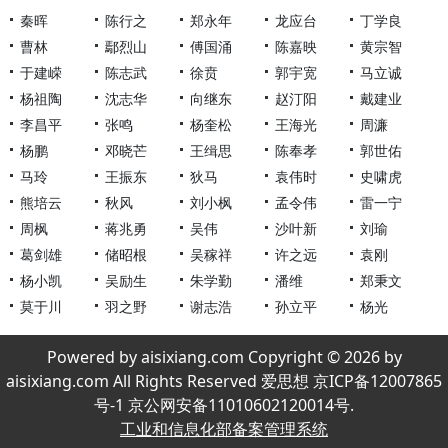
秦晖
陈行之
郑永年
龙应台
丁学良
曹林
鄢烈山
傅国涌
陈嘉映
黄宗智
于建嵘
陈志武
徐贲
郭宇宽
马立诚
杨祖陶
沈志华
向继东
赵汀阳
戴建业
李昌平
张鸣
杨奎松
王海光
周濂
杨鹏
邓晓芒
王缉思
陈奉孝
郭世佑
马玲
王振东
狄马
袁伟时
史啸虎
熊培云
秋风
刘小枫
孟令伟
雷一宁
周枫
蒋兆勇
吴伟
沙叶新
刘瑜
葛剑雄
储昭根
吴稼祥
许之远
袁刚
杨小凯
吴励生
朱学勤
潘维
郑秉文
莫于川
羽之野
谢志浩
孙立平
杨光
Powered by aisixiang.com Copyright © 2026 by
aisixiang.com All Rights Reserved 爱思想 京ICP备12007865
号-1 京公网安备11010602120014号.
工业和信息化部备案管理系统