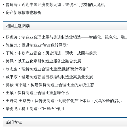
曹建海：近期中国经济复苏无望，警惕不可控制的大危机
房产新政救市也救价
相同主题阅读
杨虎涛：制造业合理比重与先进制造业锻造——智能化、绿
陈俊龙：促进制造业“智改数转网联”
丁纯：中欧产业竞合：历史演进、现状、成因与前景
路风：以工业化牵引制造业服务业融合发展
刘志彪：理解制造业合理比重应超越“统计表象”
戚聿东：锚定制造强国目标推动制造业高质量发展
郭毅 陈阳慧：构建保持制造业合理比重的系统生态
王钺：保持制造业合理比重意味什么
王丹莉 王曙光：从传统制造业到现代化产业体系：义乌经验的启示
辛勇飞：稳固制造业“压舱石”作用
热门专栏