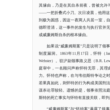
其缘由，乃是在其自杀前夜，曾被允许
——一把折叠式小刀。次日凌晨，他用这把
到极为困惑，因这一夜两人共居一室，
德即澄清，这一事件的发生与执行官并
成威廉姆斯自杀的根本缘由。
如果说
“威廉姆斯案”只是说明了领
制度漏洞。1863年11月17日，怀特（Ja
Webster）。驻沪副领事路义思（B.R
庭审中，一名顾问声称怀特无罪，其理
力。怀特也声称，在与韦伯斯特争论之
若果真如此，则怀特的行为构成美国刑
谋杀论罪较轻。遗憾的是，领事依照法
斯特的死亡事实与怀特有直接关联，即判
“威廉姆斯案”与“怀特案”暴露了