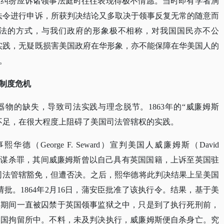
有纠纷应诉诸领事法庭时往往表现得极不情愿。当时即有学者洞
法令进行申诉，所获判决结论又多取决于领事反复无常的随意而
法的方式，与我们政府的形象极不相称，对我国国民亦不公
实践，无疑既损害美国政府在华形象，亦不能保障在华美国人的
。
发制度危机
器物的缺失，导致司法实践与理念脱节。
1863年的“威廉姆斯
不足，在很大程度上阻碍了美国司法管辖权的实践。
事
熙华德
（
George F. Seward）宣判美国人威廉姆斯（David
中国人之谋杀罪，其间威廉姆斯曾以自己具有英国国籍，上诉至英国驻
e）处请求司法管辖豁免，但遭否决。之后，熙华德将此判决结果上呈美国
me）处请批。1864年2月16日，蒲安臣批准了该执行令。结果，基于美
判期间一直被囚禁于英国领事监狱之中，只是到了执行死刑前，
美国拘留所中。不料，未及判决执行，威廉姆斯便自杀身亡。究