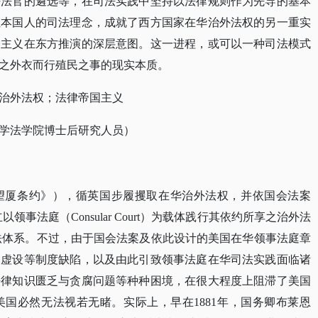
任法官的遴选等，在司法实践中坚持以法律规则作为先导的基本
袒本国人的司法理念，成就了西方国家在华治外法权的另一重实
国主义在东方推演的深层意图。这一进程，或可以一种司法模式
之外衣而行殖民之事的现实本质。
治外法权；法律帝国主义
学法学院博士后研究人员）
望厦条约》
），循英国步履攫取在华治外法权，并依国会法案
立以领事法庭（Consular Court）为载体践行其依约所享之治外法
司法体系。不过，由于国会法案及依此设计的美国在华领事法庭章
同虚设等制度缺陷，以及由此引致领事法庭在华司法实践面临诸
法律知识匮乏与贪腐问题等种种困境，在很大程度上阻滞了美国
国必然无法视若无睹。实际上，早在1881年，国务卿布莱恩