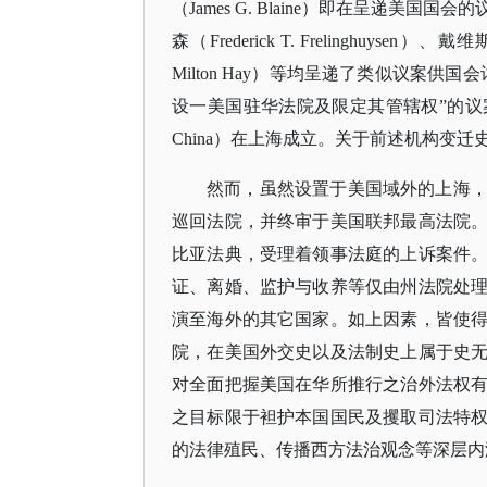
（James G. Blaine）即在呈递
森（Frederick T. Frelinghuysen）
Milton Hay）等均呈递了类似议案供国会
设一美国驻华法院及限定其管辖权”的议案获准通过
China）在上海成立。关于前述机构变
然而，虽然设置于美国域外的上海
巡回法院，并终审于美国联邦最高法院
比亚法典，受理着领事法庭的上诉案件
证、离婚、监护与收养等仅由州法院处
演至海外的其它国家。如上因素，皆使
院，在美国外交史以及法制史上属于史
对全面把握美国在华所推行之治外法权
之目标限于袒护本国国民及攫取司法特
的法律殖民、传播西方法治观念等深层内