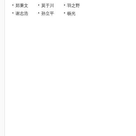
郑秉文
莫于川
羽之野
谢志浩
孙立平
杨光