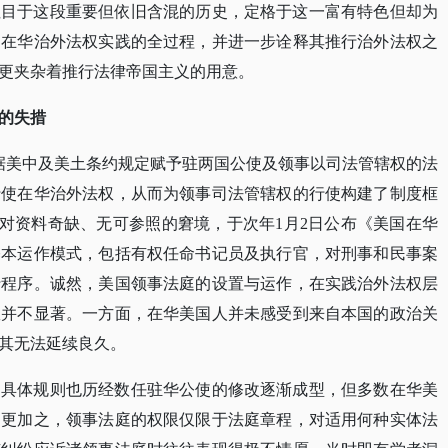
注目于这段重要但依旧含混的历史，定格于这一富有特色但却为
国在华治外法权实践的全过程，并进一步诠释其推行治外法权之
更夹杂着推行法律帝国主义的用意。
的失措
《依据美中及美土条约规定赋予驻两国公使及领事以司法管辖权的法
行使在华治外法权，从而为领事司法管辖权的行使构建了制度框
is）面对资料奇缺、无可参照的窘境，于次年1月2日公布《美国在华
基本运作模式，包括有权任命书记员及执行官，对刑事和民事案
行程序。诚然，美国领事法庭的设置与运作，在实践治外法权层
效并不显著。一方面，在华美国人并未感受到来自本国的政治关
其无法延续良久。
的具体规则也历经数任驻华公使的修改逐渐成型，但多数在华美
。更加之，领事法庭的权限仅限于法庭章程，对适用何种实体法