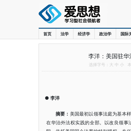
首页
法学
经济学
政治学
国际
李洋：美国驻华
选择字号：
大
中
小
本文
●
李洋
摘要：
美国最初以领事法庭为基本
在华治外法权实践的全部。以改良领事