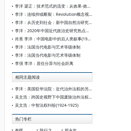
李洋 梁正：技术范式的流变：从效果-效率原则到价值嵌入
李洋：连续抑或断裂：Revolution概念视角下的科学革命
李洋：从历史到社会：新中国自然法研究回理
李洋：2020年中国近代政治史研究热点回顾
肖熹 李洋：中国电影中的后人类叙事(1986-1992)
李洋：法国当代电影与艺术等级体制
李洋：法国当代电影与艺术等级体制
李强 李洋：居住分异与社会距离
相同主题阅读
李洋：美国驻华法院：近代治外法权的另一重实践
吴文浩：跨国史视野下中国废除治外法权的历程（1919—1931）
吴文浩：中智法权纠纷(1924-1925)
热门专栏
秦晖
陈行之
郑永年