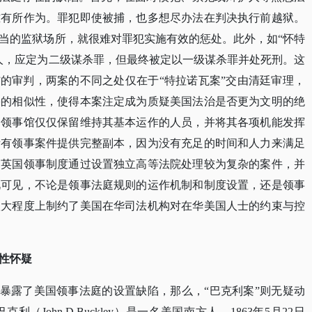
难有所作为。罪犯即使被捕，也多想尽办法在判决执行前越狱。
当的监狱场所，就很难对罪犯实施有效的惩处。此外，如“怀特
人，应定为二级谋杀罪，但最终被定以一级谋杀罪并处死刑。这
案”的审判，两案的不同之处仅在于“特拉诺瓦案”交由清廷审理，
果的相似性，使得本案注定成为质疑美国法治是否更为文明的绝
，领事馆仅仅保留维持其基本运作的人员，并将其各项机能发挥
所有领事案件提供完整副本，因为没有充足的时间和人力来满足
，英国领事制度通过设置独立高等法院处理较为复杂的案件，并
此可见，不论是领事法庭规则的运作机制和制度设置，还是领事
很大程度上制约了美国在华司法机构对在华美国人士的约束与控
宪性怀疑
只是暴露了美国领事法庭的设置缺陷，那么，“巴克利案”则无疑动
John D.Buckley）是一名美国南方人，1863年5月22日