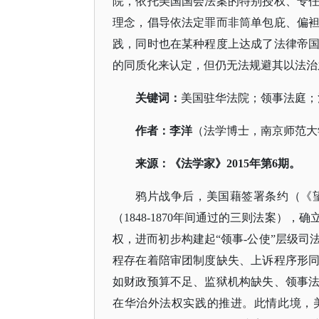
院，依托美国国会法案的特别授权、专
理念，倡导依法定罪而非筒单包庇、偏
践，同时也在某种程度上达成了法律帝
的同质化来认定，但仍无法规避其以法治
关键词：
美国驻华法院；领事法庭；
作者
：
李洋
（法学博士，南京师范大
来源
：
《法学家》
2015年第6期。
鸦片战争后，美国藉签署条约（
《
（
1848-1870年间通过的三则法案），确
权，进而初步构建起“领事-公使”层级
程存在着陪审团制度缺失、上诉程序形
如财政预算不足、监狱机构缺失、领事
在华治外法权实践的推进。此情此境，美