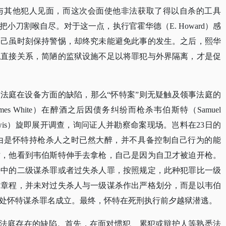
与其他犯人见面，而这次会面使他非法获取了得以自杀的工具
小刀割喉自尽。对于这一点，执行官霍华德（E. Howard）感
自己虽时刻保持警惕，却终究未能避免此事的发生。之后，熙华
无直接关系，简陋的监狱设施不足以将罪犯与外界隔离，才是促
事法庭在设备方面的缺陷，那么“怀特案”则无疑触及领事法庭的
mes White）在醉酒之后因债务纠纷而枪杀韦伯斯特（Samuel
. Lewis）旋即展开调查，询问证人并勘察命案现场。岂料在23日的
由是怀特持枪杀人之时已然大醉，并不具备控制自己行为的能
时，他看到韦伯斯特伸手去拿枪，自己是因为自卫才被迫开枪。
法中的二级谋杀罪或者过失杀人罪，按照规定，此种犯罪比一级
庭章程，并未对过失杀人与一级谋杀作出严格划分，而是以韦伯
处怀特谋杀罪名成立。最终，怀特在死刑执行前夕越狱潜逃。
领事法庭存在的缺陷。首先，在面对惯犯、累犯或辩护人等熟悉法