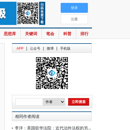
登录
注册
思想库
关键词
笔会
科普
排行
|
|
|
APP
公众号
微博
手机版
相同作者阅读
李洋：美国驻华法院：近代治外法权的另一重实践