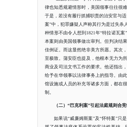
律也知悉规避情形时，美国领事往往很
于是，若没有履行抓捕职责的治安官与适
案”中，犯罪嫌疑人声称其行为是过失杀
种情形不由令人想到1821年“特拉诺瓦
本案则由美国领事做出审判。但判决结
佳例证。而这显然绝非美方所愿。其次
至极致。蒲安臣也提及，他根本无力为
商业及司法文书工作的要求。他还指出
给予在华领事以法律事务上的指导。由
馆设施或人员的补充等诸多方面，都在
制。
（二）
“巴克利案”引起法庭规则合
如果说
“威廉姆斯案”及“怀特案”
摇了领事法庭体系设置的宪法性基础。巴克利（