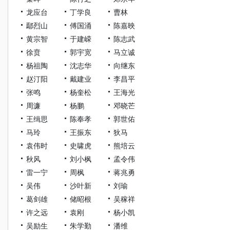
龙应台
丁学良
曹林
鄢烈山
傅国涌
陈嘉映
黄宗智
于建嵘
陈志武
徐贲
郭宇宽
马立诚
杨祖陶
沈志华
向继东
赵汀阳
戴建业
李昌平
张鸣
杨奎松
王海光
周濂
杨鹏
邓晓芒
王缉思
陈奉孝
郭世佑
马玲
王振东
狄马
袁伟时
史啸虎
熊培云
秋风
刘小枫
孟令伟
雷一宁
周枫
蒋兆勇
吴伟
沙叶新
刘瑜
葛剑雄
储昭根
吴稼祥
许之远
袁刚
杨小凯
吴励生
朱学勤
潘维