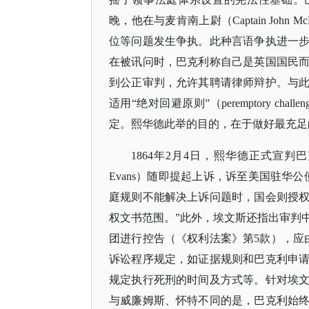
晚，他在与麦肯南上尉（Captain Joh
位等问题发生争执。此种言语争执进一
在被讯问时，巴克利称自己是英国国民
到公正审判，允许其聘请律师辩护。与
适用“绝对回避原则”（peremptory 
定。熙华德此举的目的，在于做好最充足
1864年2月4日，熙华德正式宣判
Evans）随即提起上诉，诉至美国驻华
庭规则不能解决上诉问题时，国会则授
权文书范围。”此外，埃文斯还指出审判
团进行控告（《权利法案》第5款），应
诉讼程序规定，如证据规则和巴克利申
规定执行死刑的时间及方式等。针对埃
与威廉姆斯、怀特不同的是，巴克利始