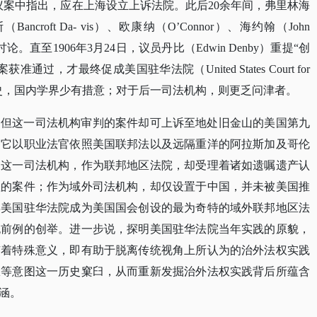
美国国会的议案中指出，应在上海设立上诉法院。此后20余年间，弗里林海
、戴维斯（Bancroft Da- vis）、欧康纳（O’Connor）、海约翰（John
讨论。直至1906年3月24日，议员丹比（Edwin Denby）重提“创
，才最终促成美国驻华法院（United States Court for
迁史，国内学界少有措意；对于后一司法机构，则更乏问津者。
，但这一司法机构审判的案件却可上诉至地处旧金山的美国第九
。它以职业法官依照美国联邦法以及远隔重洋的阿拉斯加及哥伦
。这一司法机构，作为联邦地区法院，却受理着诸如遗嘱遗产认
理的案件；作为域外司法机构，却仅设置于中国，并未被美国推
得美国驻华法院成为美国国会创设的最为奇特的域外联邦地区法
无前例的创举。进一步说，探明美国驻华法院当年实践的原貌，
有着特殊意义，即有助于脱离传统视角上所认为的治外法权实践
权等意图这一历史窠臼，从而重新发掘治外法权实践背后所蕴含
涵。