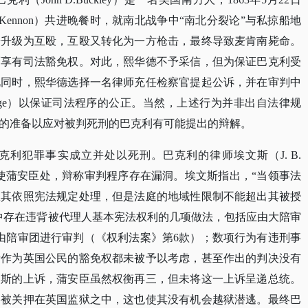
n McKennon）共进晚餐时，就南北战争中“南北分裂论”与私掠船地
步升级为互殴，互殴又转化为一方枪击，最终导致麦肯南毙命。
而享有司法豁免权。对此，熙华德不予采信，但为保证巴克利受
此同时，熙华德选择一名律师充任检察官提起公诉，并在审判中
challenge）以保证司法程序的公正。当然，上述行为并非出自法律规
的准备以应对被判死刑的巴克利有可能提出的辩解。
巴克利犯罪事实成立并处以死刑。巴克利的律师埃文斯（J. B.
公使蒲安臣处，辩称审判程序存在漏洞。埃文斯指出，“当领事法
权其依照宪法规定处理，但是法庭的地域性限制不能超出其被授
中存在违背被代理人基本宪法权利的几项做法，包括应由大陪审
由陪审团进行审判（《权利法案》第6款）；数项行为有违刑事
请作为英国公民的豁免权都未被予以考虑，甚至作出的判决没有
文斯的上诉，蒲安臣虽然权衡再三，但未将这一上诉呈递总统。
终被关押在英国监狱之中，这也使其没有机会越狱潜逃。最终巴